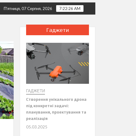
и прокоментували кризу в Придністров’ї
Польща та Україна можуть 
П’ятниця, 07 Серпня, 2026
7:22:28 AM
Гаджети
ГАДЖЕТИ
Створення унікального дрона
під конкретні задачі:
планування, проектування та
реалізація
05.03.2025