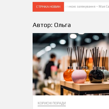
жливу анексію Придністров’я є тактикою залякування – Мая Санду
СТРІЧКА НОВИН
Ту
Автор:
Ольга
КОРИСНІ ПОРАДИ