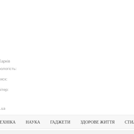
арт
EWS
вини
раїни
віту
Харків
вологість:
тиск:
вітер:
k.ua
ЕХНІКА
НАУКА
ГАДЖЕТИ
ЗДОРОВЕ ЖИТТЯ
СТИ