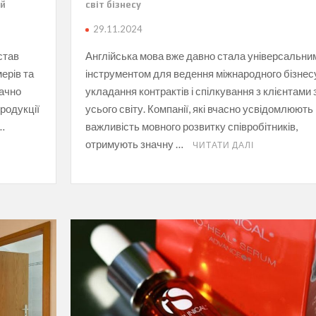
ій
світ бізнесу
29.11.2024
став
Англійська мова вже давно стала універсальни
ерів та
інструментом для ведення міжнародного бізнес
начно
укладання контрактів і спілкування з клієнтами 
родукції
усього світу. Компанії, які вчасно усвідомлюють
 …
важливість мовного розвитку співробітників,
отримують значну …
ЧИТАТИ ДАЛІ