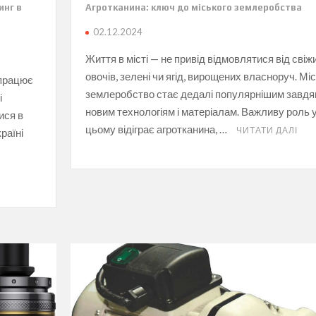
инг в
Агротканина: ключ до міського землеробства
02.12.2024
Життя в місті — не привід відмовлятися від свіж
овочів, зелені чи ягід, вирощених власноруч. Мі
 працює
землеробство стає дедалі популярнішим завдя
і
новим технологіям і матеріалам. Важливу роль 
ися в
цьому відіграє агротканина, …
ЧИТАТИ ДАЛІ
раїні