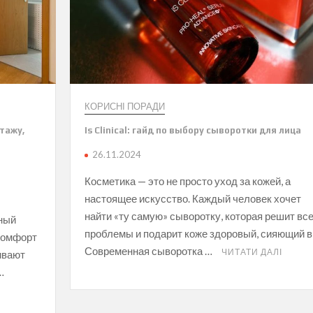
КОРИСНІ ПОРАДИ
тажу,
Is Clinical: гайд по выбору сыворотки для лица
26.11.2024
Косметика — это не просто уход за кожей, а
настоящее искусство. Каждый человек хочет
найти «ту самую» сыворотку, которая решит вс
жный
проблемы и подарит коже здоровый, сияющий в
 комфорт
Современная сыворотка …
ЧИТАТИ ДАЛІ
ивают
…