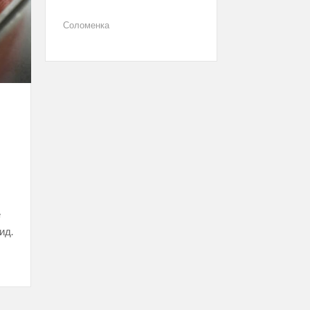
Соломенка
е
ид.