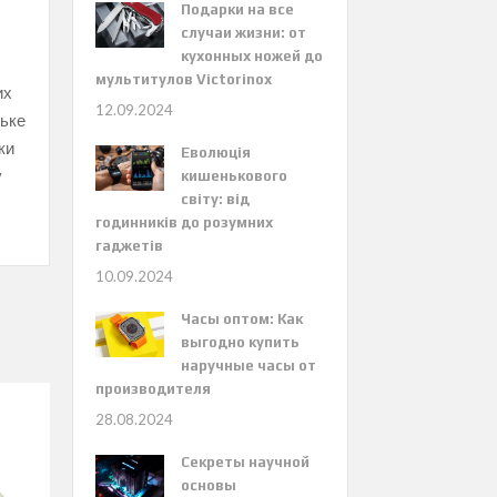
Подарки на все
случаи жизни: от
кухонных ножей до
мультитулов Victorinox
их
12.09.2024
ське
ки
Еволюція
у
кишенькового
світу: від
годинників до розумних
гаджетів
10.09.2024
Часы оптом: Как
выгодно купить
наручные часы от
производителя
28.08.2024
Секреты научной
основы