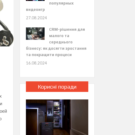
популярных
видеоигр
27.08.2024
CRM-рішення для
малого та
середнього
бізнесу: як досягти зростання
та покращити процеси
16.08.2024
Корисні поради
х
и
оей
ю