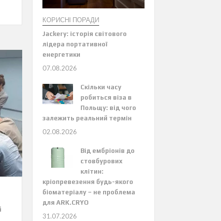
КОРИСНІ ПОРАДИ
Jackery: історія світового
лідера портативної
енергетики
07.08.2026
Скільки часу
робиться віза в
Польщу: від чого
залежить реальний термін
02.08.2026
Від ембріонів до
стовбурових
клітин:
кріопревезення будь-якого
біоматеріалу – не проблема
для ARK.CRYO
й
31.07.2026