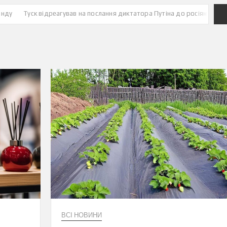
ск відреагував на послання диктатора Путіна до росіян
У МЗС Україн
ВСІ НОВИНИ