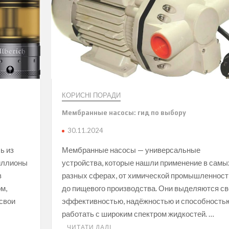
КОРИСНІ ПОРАДИ
Мембранные насосы: гид по выбору
30.11.2024
ь из
Мембранные насосы — универсальные
миллионы
устройства, которые нашли применение в самы
в
разных сферах, от химической промышленност
м,
до пищевого производства. Они выделяются св
свои
эффективностью, надёжностью и способность
работать с широким спектром жидкостей. …
ЧИТАТИ ДАЛІ