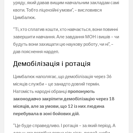
уряду, який давав вищим навчальним закладам самі
квоти. Тобто ліцензійні умови”, – висловився
Цимбалюк.
“Ті, хто сплатив кошти, хто навчається, вони повинні
завершити навчання. Але завдання МОН і вишів – чи
будуть вони захищати цю наукову роботу, чи ні”, –
дав пояснення нардеп.
Демобілізація і ротація
Цимбалюк наполягає, що демобілізація через 36
місяців служби – це занадто довгий термін.
Натомість народні обранці
пропонують
законодавчо закріпити демобілізацію через 18
місяців, але за умови, що 12 із них людина
перебувала в зоні бойових дій.
“Це буде справедливо. І ротація – за який період. А
для цього потрібна певна кількість людей, щоби