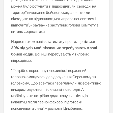
можна було ротувати ті підрозділи, які сьогодні на
території виконання бойового завдання, могли
відходити на відпочинок, мати право поновитися і
відпочити”, – зауважив заступник голови Комітету з
питань соцполітики
Нардеп також навів статистику про те, що
тільки
30% від усіх мобілізованих перебувають в зоні
бойових дій.
Всі інші перебувають у тилових
підрозділах.
“Потрібно переглянути позицію. І верховний
головнокомандувач дав доручення Сирському як
головкому, щоб все-таки переглянули, як ефективно
використовуються ті сили, які є сьогодні. А
мобілізувати потрібно додаткову кількість, їх
навчити, і після певної фахової підготовки
поповнювати сили”, – розповів Цимбалюк.