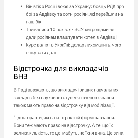
Він втік з Росії і воює за Україну: боєць РДК про
бої за Авдіївку та сотні росіян, які перейшли на
наш бік
Трималися 10 років: як ЗСУ хитрощами не
дали росіянам влаштувати котел в Авдіївці
Курс валют в Україні: долар лихоманить, чого
очікувати далі
Відстрочка для викладачів
ВНЗ
В Раді вважають, що викладачі вищих навчальних
закладів без наукового ступеня і вченого звання
також мають право на відстрочку від мобілізації.
“І докторанти, які на контрактній формі навчання.
Вони теж мають право на відстрочку. А те, що їх
велика кількість, то це, мабуть, не їхня вина. Це вина