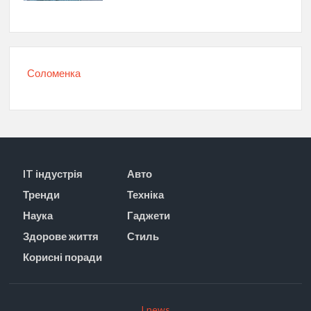
Соломенка
IT індустрія
Авто
Тренди
Техніка
Наука
Гаджети
Здорове життя
Стиль
Корисні поради
I news