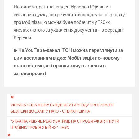
Нагадаємо, раніше нардеп Ярослав Юрчишин
висловив думку, що результати щодо законопроєкту
про мобілізацію можна буде побачити у “20-х
числах лютого”, а ухвалення документа – в середині
березня.
▶ На YouTube-каналі ТСН можна переглянути за
цим посиланням відео: Мобілізація по-новому:
стало відомо, які правки хочуть внести в
законопроєкт!
Навігація
УКРАЇНА І США МОЖУТЬ ПІДПИСАТИ УГОДУ ПРО ГАРАНТІЇ
записів
БЕЗПЕКИ ДО САМІТУ НАТО – СТЕФАНІШИНА
“УКРАЇНА РІШУЧЕ РЕАГУВАТИМЕ НА СПРОБИ РФ ВТЯГНУТИ
ПРИДНІСТРОВ’Я У ВІЙНУ” – МЗС