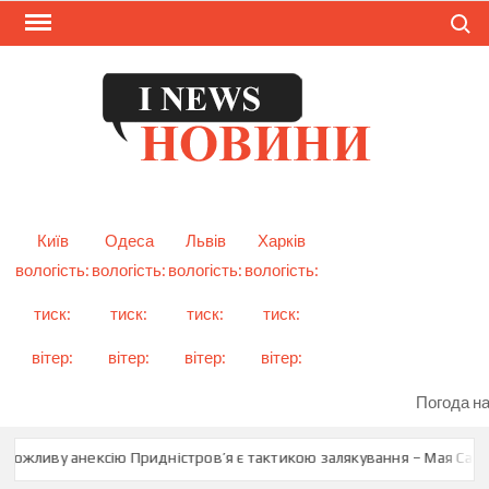
Skip
Search
to
content
I
Смарт
новини
NEW
України
і світу
Київ
Одеса
Львів
Харків
вологість:
вологість:
вологість:
вологість:
тиск:
тиск:
тиск:
тиск:
вітер:
вітер:
вітер:
вітер:
Погода на
ожливу анексію Придністров’я є тактикою залякування – Мая Санду