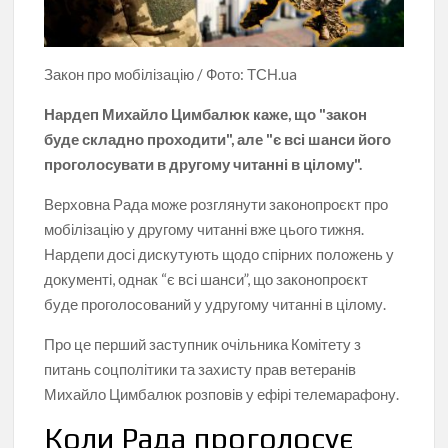
Закон про мобілізацію / Фото: ТСН.ua
Нардеп Михайло Цимбалюк каже, що "закон
буде складно проходити", але "є всі шанси його
проголосувати в другому читанні в цілому".
Верховна Рада може розглянути законопроєкт про
мобілізацію у другому читанні вже цього тижня.
Нардепи досі дискутують щодо спірних положень у
документі, однак “є всі шанси”, що законопроєкт
буде проголосований у удругому читанні в цілому.
Про це перший заступник очільника Комітету з
питань соцполітики та захисту прав ветеранів
Михайло Цимбалюк розповів у ефірі телемарафону.
Коли Рада проголосує