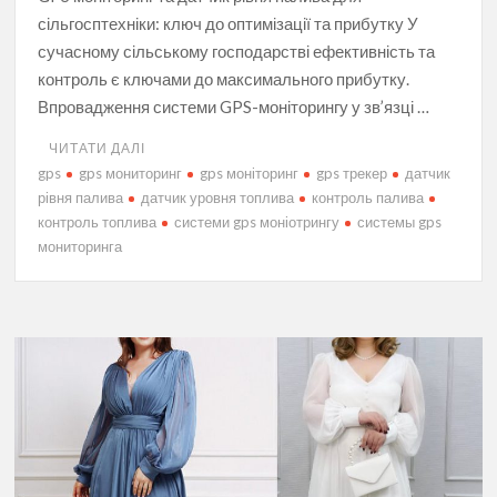
сільгосптехніки: ключ до оптимізації та прибутку У
сучасному сільському господарстві ефективність та
контроль є ключами до максимального прибутку.
Впровадження системи GPS-моніторингу у зв’язці …
ЧИТАТИ ДАЛІ
gps
gps мониторинг
gps моніторинг
gps трекер
датчик
рівня палива
датчик уровня топлива
контроль палива
контроль топлива
системи gps моніотрингу
системы gps
мониторинга