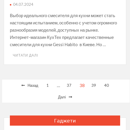
04.07.2024
Выбор идеального смесителя для кухни может стать
настоящим испытанием, особенно с учетом огромного
разнообразия моделей, доступных на рынке.
Интернет-магазин КухТех предлагает качественные
смесители для кухни Gessi Habito в Киеве. Но …
ЧИТАТИ ДАЛІ
Пагінація
…
38
Назад
1
37
39
40
записів
Далі
Гаджети