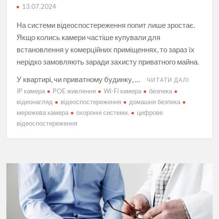
13.07.2024
На системи відеоспостереження попит лише зростає.
Якщо колись камери частіше купували для
встановлення у комерційних приміщеннях, то зараз їх
нерідко замовляють заради захисту приватного майна.
У квартирі, чи приватному будинку, …
ЧИТАТИ ДАЛІ
IP камера
POE живлення
Wi-Fi камера
безпека
відеонагляд
відеоспостереження
домашня безпека
мережева камера
охоронні системи.
цифрове
відеоспостереження