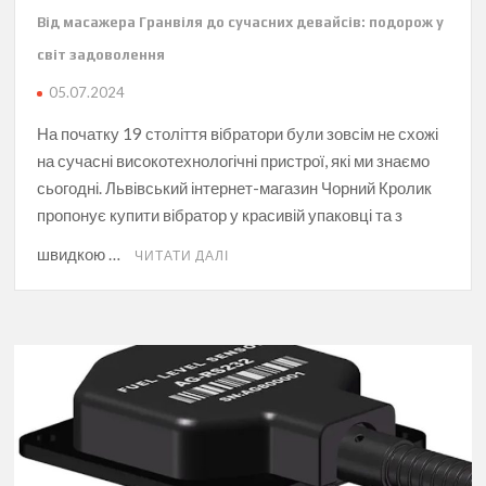
Від масажера Гранвіля до сучасних девайсів: подорож у
світ задоволення
05.07.2024
На початку 19 століття вібратори були зовсім не схожі
на сучасні високотехнологічні пристрої, які ми знаємо
сьогодні. Львівський інтернет-магазин Чорний Кролик
пропонує купити вібратор у красивій упаковці та з
швидкою …
ЧИТАТИ ДАЛІ