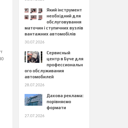
Який інструмент
необхідний для
обслуговування
маточин і ступичних вузлів
вантажних автомобілів
30.07.2026
ут
Сервисный
30
центр в Буче для
профессиональн
ого обслуживания
автомобилей
28.07.2026
Дахова реклама:
порівняємо
формати
27.07.2026