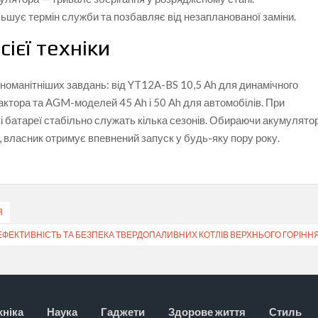
ьшує термін служби та позбавляє від незапланованої заміни.
сієї техніки
зноманітніших завдань: від YT12A-BS 10,5 Ah для динамічного
актора та AGM-моделей 45 Ah і 50 Ah для автомобілів. При
кі батареї стабільно служать кілька сезонів. Обираючи акумулято
, власник отримує впевнений запуск у будь-яку пору року.
Я
ЕФЕКТИВНІСТЬ ТА БЕЗПЕКА ТВЕРДОПАЛИВНИХ КОТЛІВ ВЕРХНЬОГО ГОРІНН
хніка
Наука
Гаджети
Здорове життя
Стиль