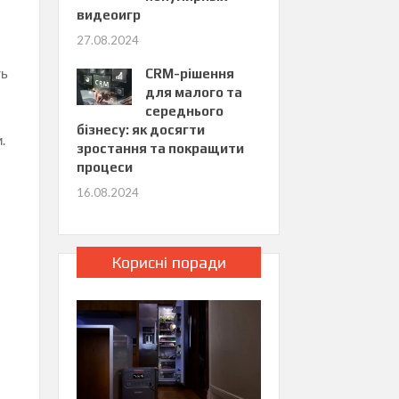
видеоигр
27.08.2024
ть
CRM-рішення
для малого та
середнього
бізнесу: як досягти
.
зростання та покращити
процеси
16.08.2024
Корисні поради