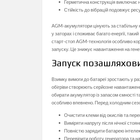
Герметична конструкція виключає н
Стійкість до вібрацій подовжує рес
AGM-акумулятори цінують за стабільну на
у заторах і споживає багато енергії, так
старт-стоп AGM-технологія особливо кор
запуску. Це знижує навантаження на гене
Запуск позашляхов
Взимку вимоги до батареї зростають у ра
обігріви створюють серйозне навантажен
обирати акумулятор із запасом ємності 
особливо впевнено. Перед холодним сезо
Очистити клеми від окислів та пере
Виміряти напругу після нічної стоян
Повністю зарядити батарею інтеле
Перевірити роботу генератора та на