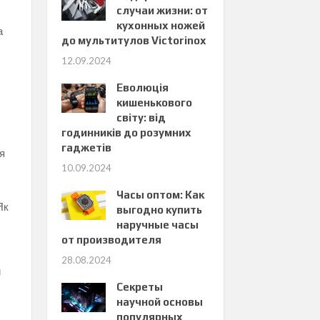
случаи жизни: от
кухонных ножей
а
до мультитулов Victorinox
12.09.2024
Еволюція
кишенькового
світу: від
годинників до розумних
гаджетів
ся
10.09.2024
Часы оптом: Как
Як
выгодно купить
наручные часы
от производителя
28.08.2024
и
Секреты
научной основы
популярных