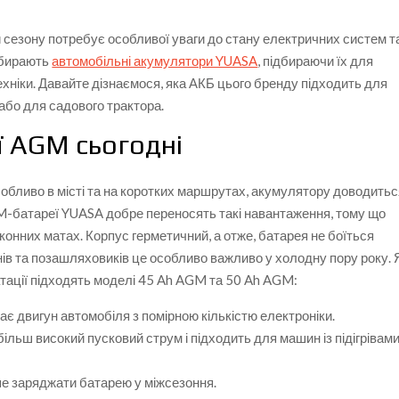
и сезону потребує особливої уваги до стану електричних систем т
обирають
автомобільні акумулятори YUASA
, підбираючи їх для
ехніки. Давайте дізнаємося, яка АКБ цього бренду підходить для
або для садового трактора.
ї AGM сьогодні
обливо в місті та на коротких маршрутах, акумулятору доводить
M-батареї YUASA добре переносять такі навантаження, тому що
конних матах. Корпус герметичний, а отже, батарея не боїться
анів та позашляховиків це особливо важливо у холодну пору року. 
тації підходять моделі 45 Ah AGM та 50 Ah AGM:
 двигун автомобіля з помірною кількістю електроніки.
льш високий пусковий струм і підходить для машин із підігрівам
е заряджати батарею у міжсезоння.