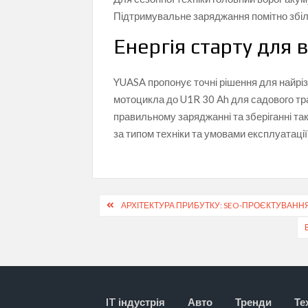
Підтримувальне заряджання помітно збіл
Енергія старту для в
YUASA пропонує точні рішення для найрі
мотоцикла до U1R 30 Ah для садового тр
правильному заряджанні та зберіганні та
за типом техніки та умовами експлуатації
Навігація
АРХІТЕКТУРА ПРИБУТКУ: SEO-ПРОЄКТУВАНН
записів
IT індустрія
Авто
Тренди
Те