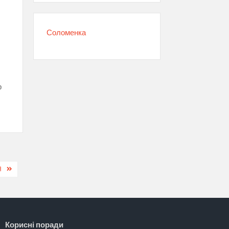
Соломенка
р
Я
Корисні поради