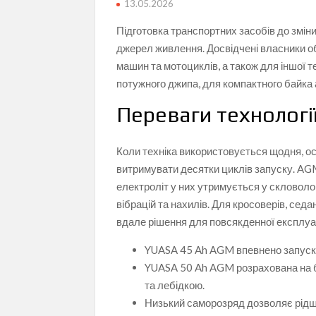
13.05.2026
Підготовка транспортних засобів до змін
джерел живлення. Досвідчені власники 
машин та мотоциклів, а також для іншої т
потужного джипа, для компактного байка 
Переваги технологі
Коли техніка використовується щодня, ос
витримувати десятки циклів запуску. AG
електроліт у них утримується у скловоло
вібрацій та нахилів. Для кросоверів, сед
вдале рішення для повсякденної експлуа
YUASA 45 Ah AGM впевнено запускає
YUASA 50 Ah AGM розрахована на бі
та лебідкою.
Низький саморозряд дозволяє рідш