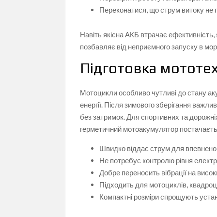
Переконатися, що струм витоку не
Навіть якісна АКБ втрачає ефективність,
позбавляє від неприємного запуску в мор
Підготовка мототех
Мотоцикли особливо чутливі до стану ак
енергії. Після зимового зберігання важли
без затримок. Для спортивних та дорожн
герметичний мотоакумулятор постачаєтьс
Швидко віддає струм для впевненог
Не потребує контролю рівня електр
Добре переносить вібрації на висок
Підходить для мотоциклів, квадроци
Компактні розміри спрощують уста