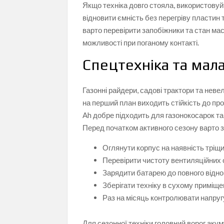
Якщо техніка довго стояла, використову
відновити ємність без перегріву пласти
варто перевірити запобіжники та стан ма
можливості при поганому контакті.
Спецтехніка та мала
Газонні райдери, садові трактори та нев
на перший план виходить стійкість до п
Ah добре підходить для газонокосарок та 
Перед початком активного сезону варто з
Оглянути корпус на наявність тріщи
Перевірити чистоту вентиляційних о
Зарядити батарею до повного відно
Зберігати техніку в сухому приміще
Раз на місяць контролювати напруг
Для сезонної техніки головний ворог аку