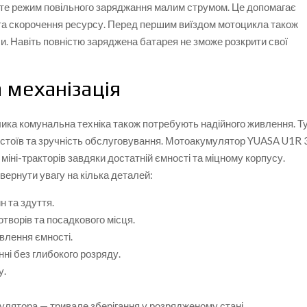
йте режим повільного заряджання малим струмом. Це допомагає
н та скорочення ресурсу. Перед першим виїздом мотоцикла також
си. Навіть повністю заряджена батарея не зможе розкрити свої
 механізація
елика комунальна техніка також потребують надійного живлення. Т
ростоїв та зручність обслуговування. Мотоакумулятор YUASA U1R 
міні-тракторів завдяки достатній ємності та міцному корпусу.
вернути увагу на кілька деталей:
н та здуття.
творів та посадкового місця.
влення ємності.
нні без глибокого розряду.
у.
мулятора — тривале зберігання у розрядженому стані.