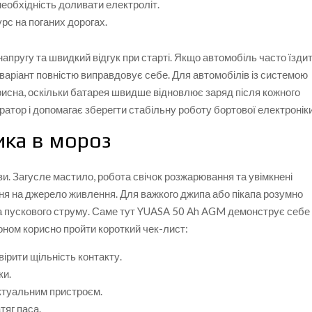
еобхідність доливати електроліт.
урс на поганих дорогах.
пругу та швидкий відгук при старті. Якщо автомобіль часто їзди
ий варіант повністю виправдовує себе. Для автомобілів із системою
исна, оскільки батарея швидше відновлює заряд після кожного
ратор і допомагає зберегти стабільну роботу бортової електроніки
ика в мороз
зи. Загусле мастило, робота свічок розжарювання та увімкнені
ня на джерело живлення. Для важкого джипа або пікапа розумно
та пускового струму. Саме тут YUASA 50 Ah AGM демонструє себе
ном корисно пройти короткий чек-лист:
вірити щільність контакту.
ки.
ктуальним пристроєм.
тяг паса.