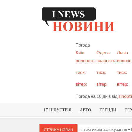
Skip
to
content
I
См
но
Ук
Погода
і с
Київ
Одеса
Львів
вологість:
вологість:
вологіс
тиск:
тиск:
тиск:
вітер:
вітер:
вітер:
Погода на 10 днів від
sinopti
IT ІНДУСТРІЯ
АВТО
ТРЕНДИ
ТЕ
 про можливу анексію Придністров’я є тактикою залякування – Мая 
СТРІЧКА НОВИН