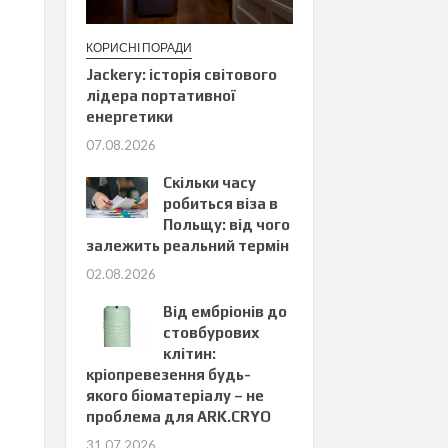
КОРИСНІ ПОРАДИ
Jackery: історія світового
лідера портативної
енергетики
07.08.2026
Скільки часу
робиться віза в
Польщу: від чого
залежить реальний термін
02.08.2026
Від ембріонів до
стовбурових
клітин:
кріопревезення будь-
якого біоматеріалу – не
проблема для ARK.CRYO
31.07.2026