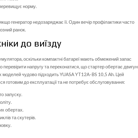
 перевищує норму.
 якщо генератор недозаряджає її. Один вечір профілактики часто
озний ранок.
ніки до виїзду
умулятора, оскільки компактні батареї мають обмежений запас
во перевірити напругу та переконатися, що стартер обертає двигун
іх моделей чудово підходить YUASA YT12A-BS 10,5 Ah. Цей
я готовим до експлуатації та не потребує обслуговування:
о запуску.
оліту.
их обертах.
клів та скутерів.
новку.