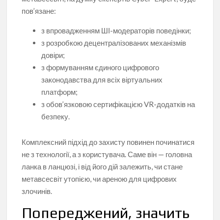
пов’язане:
з впровадженням ШІ-модераторів поведінки;
з розробкою децентралізованих механізмів
довіри;
з формуванням єдиного цифрового
законодавства для всіх віртуальних
платформ;
з обов’язковою сертифікацією VR-додатків на
безпеку.
Комплексний підхід до захисту повинен починатися
не з технології, а з користувача. Саме він — головна
ланка в ланцюзі, і від його дій залежить, чи стане
метавсесвіт утопією, чи ареною для цифрових
злочинів.
Попереджений, значить