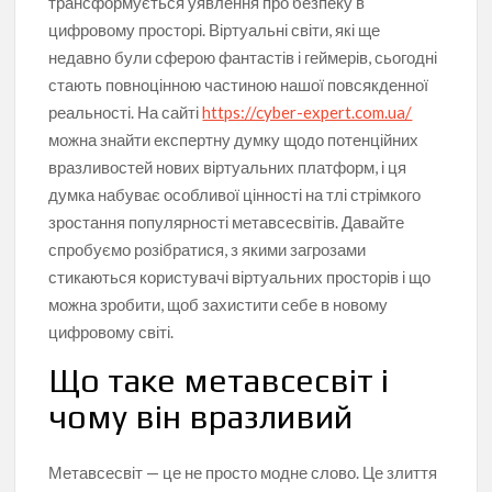
трансформується уявлення про безпеку в
цифровому просторі. Віртуальні світи, які ще
недавно були сферою фантастів і геймерів, сьогодні
стають повноцінною частиною нашої повсякденної
реальності. На сайті
https://cyber-expert.com.ua/
можна знайти експертну думку щодо потенційних
вразливостей нових віртуальних платформ, і ця
думка набуває особливої цінності на тлі стрімкого
зростання популярності метавсесвітів. Давайте
спробуємо розібратися, з якими загрозами
стикаються користувачі віртуальних просторів і що
можна зробити, щоб захистити себе в новому
цифровому світі.
Що таке метавсесвіт і
чому він вразливий
Метавсесвіт — це не просто модне слово. Це злиття