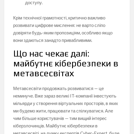
доступу.
Крім технічної грамотності, критично важливо
розвивати цифрове мислення: не варто сліпо
довіряти будь-яким пропозиціям, особливо якщо
вони здаються занадто привабливими.
Що нас чекає далі:
майбутнє кібербезпеки в
метавсесвітах
Метавсесвіти продовжать розвиватися — це
неминуче. Вже зараз великі IT-компанії інвестують
мільярди у створення віртуальних просторів, в яких
ми будемо жити, працювати та спілкуватися. Але
чим більше користувачів — тим вищий інтерес
кіберзлочинців. Майбутнє кібербезпеки в
метавсесвіті, на думку експертів Cyber-Expert, буде