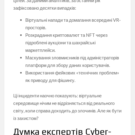
цілей. За даними аналітиків, за останній рік
зафіксовано десятки випадків:
Віртуальні напади та домагання всередині VR-
просторів.
Розкрадання криптовалют та NFT через
підроблені аукціони та шахрайські
маркетплейси.
Маскування зловмисників під адміністраторів
платформ для збору даних користувачів.
Використання фейкових «технічних проблем»
як приводу для фішингу.
Ці інциденти наочно показують: віртуальне
середовище нічим не відрізняється від реального
світу, коли справа доходить до злочинів. Але як бути
із захистом?
Думка експертів Cyber-