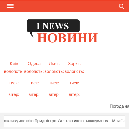
Skip
Search
to
content
I
Смарт
новини
NEW
України
і світу
Київ
Одеса
Львів
Харків
вологість:
вологість:
вологість:
вологість:
тиск:
тиск:
тиск:
тиск:
вітер:
вітер:
вітер:
вітер:
Погода на
ожливу анексію Придністров’я є тактикою залякування – Мая Санду