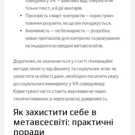
поведінки у VR — важливо відстежувати не
тільки текст, а й дії аватарів.
Прозорість смарт-контрактів — користувач
повинен розуміти, на що він погоджується.
Анонімність — не безкарність — розробка
нових протоколів для контролю та реагування
на інциденти всередині метавсесвітів.
Додатково, як зазначається у статті «Інноваційні
методи захисту від фішингу та соціальних атак: як
захистити особисті дані», необхідно посилити увагу
до соціального інжинірингу у VR-середовищі.
Користувачі часто стають жертвами не через
технічні помилки, а через власну довірливість.
Як захистити себе в
метавсесвіті: практичні
поради