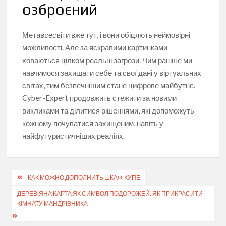
озброєний
Метавсесвіти вже тут, і вони обіцяють неймовірні
можливості. Але за яскравими картинками
ховаються цілком реальні загрози. Чим раніше ми
навчимося захищати себе та свої дані у віртуальних
світах, тим безпечнішим стане цифрове майбутнє.
Cyber-Expert продовжить стежити за новими
викликами та ділитися рішеннями, які допоможуть
кожному почуватися захищеним, навіть у
найфутуристичніших реаліях.
Навігація
КАК МОЖНО ДОПОЛНИТЬ ШКАФ-КУПЕ
записів
ДЕРЕВ’ЯНА КАРТА ЯК СИМВОЛ ПОДОРОЖЕЙ: ЯК ПРИКРАСИТИ
КІМНАТУ МАНДРІВНИКА