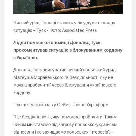
Чинний уряд Польщі ставить усіх у дуже складну
ситуацію – Туск / Фото: Associated Press
Лідер польської опозиції Дональд Туск
прокоментував ситуацію з блокуванням кордону
з Україною.
Дональд Туск звинуватив чинний польський уряд
Матеуша Моравецького “в бездіяльності, яку не
можна пробачити” через блокування українського
кордону.
Про це Туск сказав у Сеймі, – пише Укрінформ.
“Це бездіяльність, яку не можна пробачити. Таким
чином ми ставимо під загрозу польсько-українські
відносини і не захищаємо польських інтересів”, –