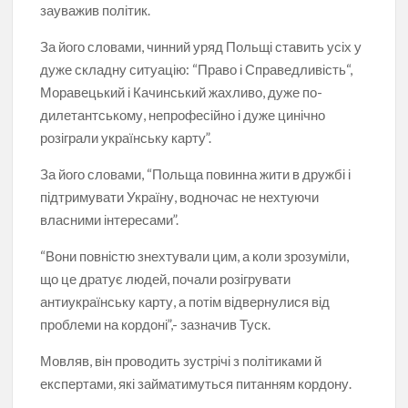
зауважив політик.
За його словами, чинний уряд Польщі ставить усіх у
дуже складну ситуацію: “Право і Справедливість“,
Моравецький і Качинський жахливо, дуже по-
дилетантському, непрофесійно і дуже цинічно
розіграли українську карту”.
За його словами, “Польща повинна жити в дружбі і
підтримувати Україну, водночас не нехтуючи
власними інтересами”.
“Вони повністю знехтували цим, а коли зрозуміли,
що це дратує людей, почали розігрувати
антиукраїнську карту, а потім відвернулися від
проблеми на кордоні”,- зазначив Туск.
Мовляв, він проводить зустрічі з політиками й
експертами, які займатимуться питанням кордону.