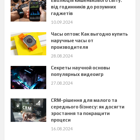
Еволюція кишенькового світу:
від годинників до розумних
гаджетів
10.09.2024
Часы оптом: Как выгодно купить
наручные часы от
производителя
28.08.2024
Секреты научной основы
популярных видеоигр
27.08.2024
CRM-рішення для малого та
середнього бізнесу: як досягти
зростання та покращити
процеси
16.08.2024