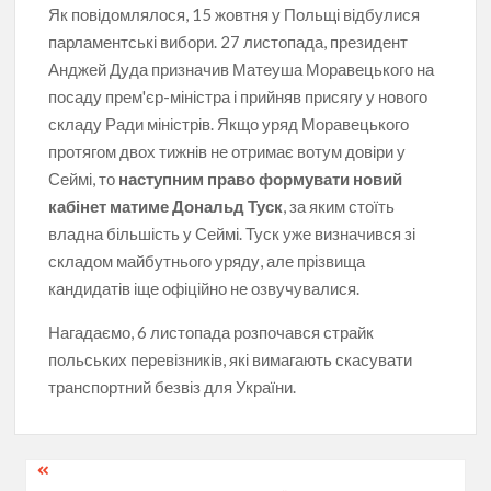
Як повідомлялося, 15 жовтня у Польщі відбулися
парламентські вибори. 27 листопада, президент
Анджей Дуда призначив Матеуша Моравецького на
посаду прем'єр-міністра і прийняв присягу у нового
складу Ради міністрів. Якщо уряд Моравецького
протягом двох тижнів не отримає вотум довіри у
Сеймі, то
наступним право формувати новий
кабінет матиме Дональд Туск
, за яким стоїть
владна більшість у Сеймі. Туск уже визначився зі
складом майбутнього уряду, але прізвища
кандидатів іще офіційно не озвучувалися.
Нагадаємо, 6 листопада розпочався страйк
польських перевізників, які вимагають скасувати
транспортний безвіз для України.
Навігація