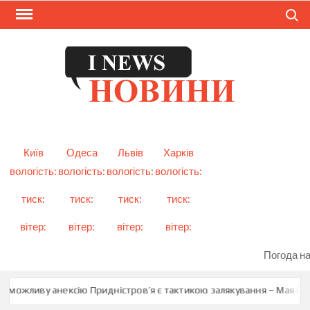
Skip
Search
to
content
I
Смарт
новини
NEW
України
і світу
Київ
Одеса
Львів
Харків
вологість:
вологість:
вологість:
вологість:
тиск:
тиск:
тиск:
тиск:
вітер:
вітер:
вітер:
вітер:
Погода на
о можливу анексію Придністров’я є тактикою залякування – Мая Сан