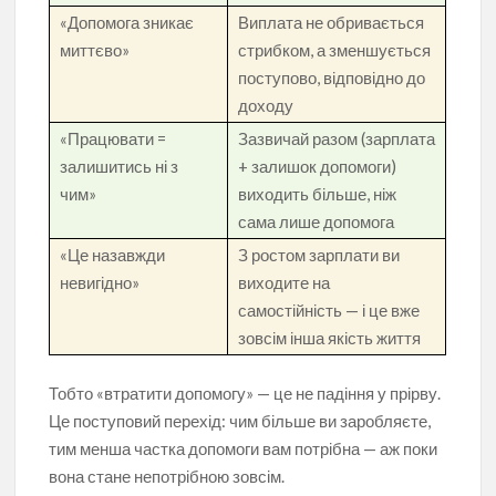
«Допомога зникає
Виплата не обривається
миттєво»
стрибком, а зменшується
поступово, відповідно до
доходу
«Працювати =
Зазвичай разом (зарплата
залишитись ні з
+ залишок допомоги)
чим»
виходить більше, ніж
сама лише допомога
«Це назавжди
З ростом зарплати ви
невигідно»
виходите на
самостійність — і це вже
зовсім інша якість життя
Тобто «втратити допомогу» — це не падіння у прірву.
Це поступовий перехід: чим більше ви заробляєте,
тим менша частка допомоги вам потрібна — аж поки
вона стане непотрібною зовсім.