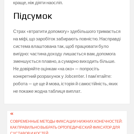
краще, ніж діяти наосліп.
Підсумок
Страх «втратити допомогу» здебільшого тримається
на міфі, що заробіток забирають повністю. Насправді
система влаштована так, щоб працювати було
вигідно: частина доходу лишається вам, допомога
зменшується плавно, а сумарно виходить більше.
Не довіряйте оцінкам «на око» — попросіть
конкретний розрахунок у Jobcenter. І пам’ятайте:
робота — це ще й мова, історія й самостійність, яких
не покаже жодна таблиця виплат.
Навігація
СОВРЕМЕННЫЕ МЕТОДЫ ФИКСАЦИИ НИЖНИХ КОНЕЧНОСТЕЙ:
записів
КАК ПРАВИЛЬНО ВЫБРАТЬ ОРТОПЕДИЧЕСКИЙ ФИКСАТОР ДЛЯ
СУСТАВОВ И КОСТЕЙ