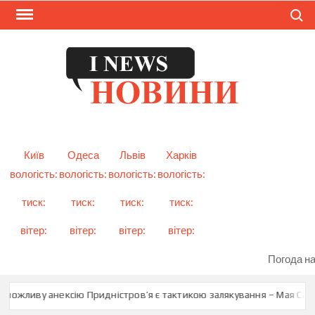
Skip
Search
to
content
I
Смарт
новини
NEW
України
і світу
Київ
Одеса
Львів
Харків
вологість:
вологість:
вологість:
вологість:
тиск:
тиск:
тиск:
тиск:
вітер:
вітер:
вітер:
вітер:
Погода на
можливу анексію Придністров’я є тактикою залякування – Мая Санду