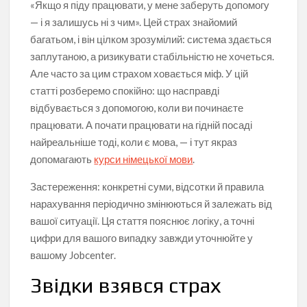
«Якщо я піду працювати, у мене заберуть допомогу
— і я залишусь ні з чим». Цей страх знайомий
багатьом, і він цілком зрозумілий: система здається
заплутаною, а ризикувати стабільністю не хочеться.
Але часто за цим страхом ховається міф. У цій
статті розберемо спокійно: що насправді
відбувається з допомогою, коли ви починаєте
працювати. А почати працювати на гідній посаді
найреальніше тоді, коли є мова, — і тут якраз
допомагають
курси німецької мови
.
Застереження: конкретні суми, відсотки й правила
нарахування періодично змінюються й залежать від
вашої ситуації. Ця стаття пояснює логіку, а точні
цифри для вашого випадку завжди уточнюйте у
вашому Jobcenter.
Звідки взявся страх