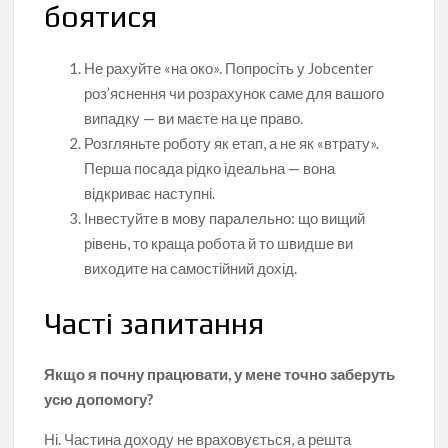
боятися
Не рахуйте «на око». Попросіть у Jobcenter
роз’яснення чи розрахунок саме для вашого
випадку — ви маєте на це право.
Розгляньте роботу як етап, а не як «втрату».
Перша посада рідко ідеальна — вона
відкриває наступні.
Інвестуйте в мову паралельно: що вищий
рівень, то краща робота й то швидше ви
виходите на самостійний дохід.
Часті запитання
Якщо я почну працювати, у мене точно заберуть
усю допомогу?
Ні. Частина доходу не враховується, а решта