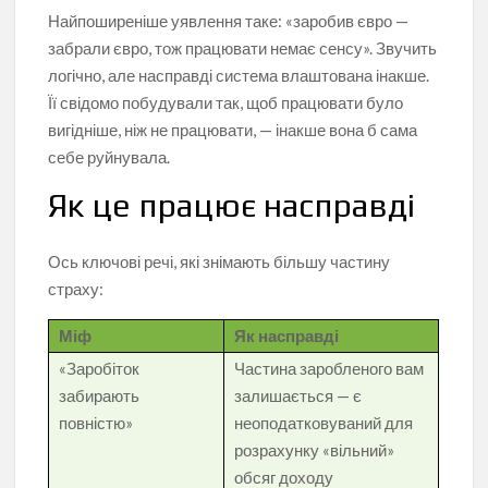
Найпоширеніше уявлення таке: «заробив євро —
забрали євро, тож працювати немає сенсу». Звучить
логічно, але насправді система влаштована інакше.
Її свідомо побудували так, щоб працювати було
вигідніше, ніж не працювати, — інакше вона б сама
себе руйнувала.
Як це працює насправді
Ось ключові речі, які знімають більшу частину
страху:
Міф
Як насправді
«Заробіток
Частина заробленого вам
забирають
залишається — є
повністю»
неоподатковуваний для
розрахунку «вільний»
обсяг доходу