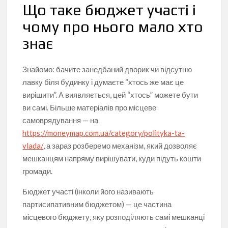
Що таке бюджет участі і
чому про нього мало хто
знає
Знайомо: бачите занедбаний дворик чи відсутню
лавку біля будинку і думаєте “хтось же має це
вирішити”. А виявляється, цей “хтось” можете бути
ви самі. Більше матеріалів про місцеве
самоврядування — на
https://moneymap.com.ua/category/polityka-ta-
vlada/
, а зараз розберемо механізм, який дозволяє
мешканцям напряму вирішувати, куди підуть кошти
громади.
Бюджет участі (інколи його називають
партисипативним бюджетом) — це частина
місцевого бюджету, яку розподіляють самі мешканці