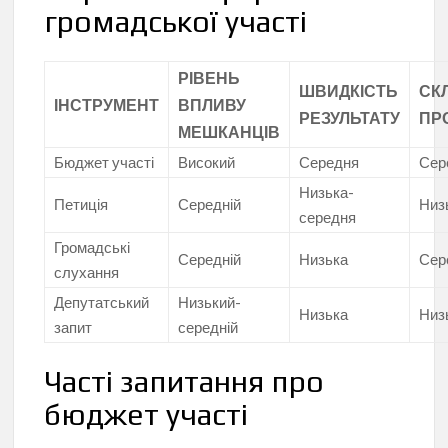
громадської участі
РІВЕНЬ
ШВИДКІСТЬ
СК
ІНСТРУМЕНТ
ВПЛИВУ
РЕЗУЛЬТАТУ
ПР
МЕШКАНЦІВ
Бюджет участі
Високий
Середня
Сер
Низька-
Петиція
Середній
Низ
середня
Громадські
Середній
Низька
Сер
слухання
Депутатський
Низький-
Низька
Низ
запит
середній
Часті запитання про
бюджет участі