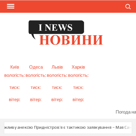
Skip
Search
to
content
I
Смарт
новини
NEW
України
і світу
Київ
Одеса
Львів
Харків
вологість:
вологість:
вологість:
вологість:
тиск:
тиск:
тиск:
тиск:
вітер:
вітер:
вітер:
вітер:
Погода на
жливу анексію Придністров’я є тактикою залякування – Мая Санду