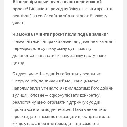
Як перевірити, чи реалізовано переможний
проєкт?
Більшість громад публікують звіти про стан
реалізації на своїх сайтах або порталах бюджету
участі.
Чи можна змінити проєкт після подачі заявки?
Незначні технічні правки зазвичай дозволені на етапі
перевірки, але суттєву зміну суті проєкту
доведеться подавати як нову заявку наступного
циклу.
Бюджет участі — один із небагатьох реальних
інструментів, де звичайний мешканець може
напряму вплинути на те, як виглядатиме його двір чи
вулиця. Головне — сформулювати конкретну,
реалістичну ідею, отримати підтримку сусідів і
пройти всі етапи подачі вчасно. Навіть невеликий
проєкт здатен помітно покращити простір навколо.
Якщо у вас є ідея для громади — це саме той