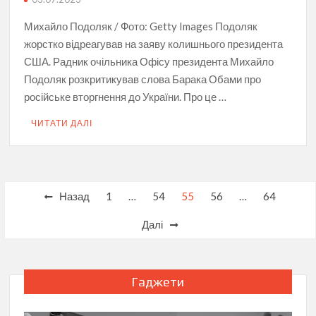
Михайло Подоляк / Фото: Getty Images Подоляк
жорстко відреагував на заяву колишнього президента
США. Радник очільника Офісу президента Михайло
Подоляк розкритикував слова Барака Обами про
російське вторгнення до України. Про це …
ЧИТАТИ ДАЛІ
Пагінація
Назад
1
…
54
55
56
…
64
записів
Далі
Гаджети