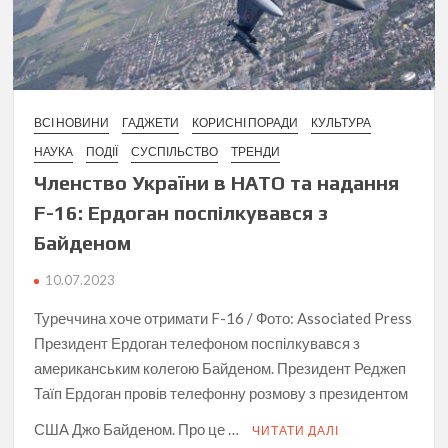
ВСІ НОВИНИ
ГАДЖЕТИ
КОРИСНІ ПОРАДИ
КУЛЬТУРА
НАУКА
ПОДІЇ
СУСПІЛЬСТВО
ТРЕНДИ
Членство України в НАТО та надання
F-16: Ердоган поспілкувався з
Байденом
10.07.2023
Туреччина хоче отримати F-16 / Фото: Associated Press
Президент Ердоган телефоном поспілкувався з
американським колегою Байденом. Президент Реджеп
Таїп Ердоган провів телефонну розмову з президентом
США Джо Байденом. Про це …
ЧИТАТИ ДАЛІ