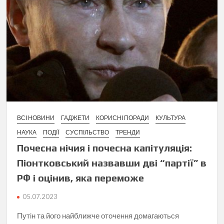
ВСІ НОВИНИ
ГАДЖЕТИ
КОРИСНІ ПОРАДИ
КУЛЬТУРА
НАУКА
ПОДІЇ
СУСПІЛЬСТВО
ТРЕНДИ
Почесна нічия і почесна капітуляція:
Піонтковський назвавши дві “партії” в
РФ і оцінив, яка переможе
05.07.2023
Путін та його найближче оточення домагаються