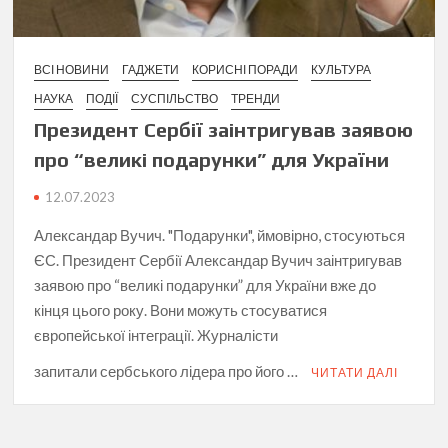
ВСІ НОВИНИ
ГАДЖЕТИ
КОРИСНІ ПОРАДИ
КУЛЬТУРА
НАУКА
ПОДІЇ
СУСПІЛЬСТВО
ТРЕНДИ
Президент Сербії заінтригував заявою
про “великі подарунки” для України
12.07.2023
Александар Вучич. "Подарунки", ймовірно, стосуються
ЄС. Президент Сербії Александар Вучич заінтригував
заявою про “великі подарунки” для України вже до
кінця цього року. Вони можуть стосуватися
європейської інтеграції. Журналісти
запитали сербського лідера про його …
ЧИТАТИ ДАЛІ