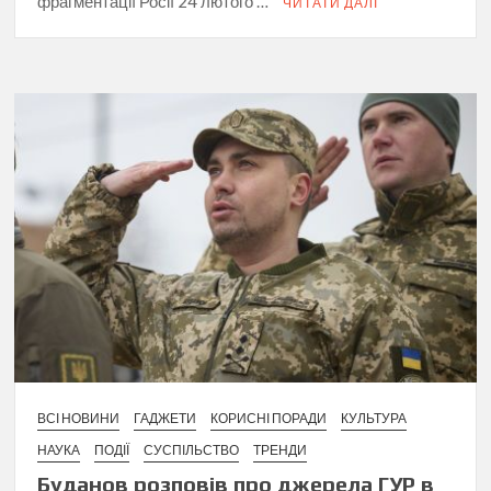
фрагментації Росії 24 лютого …
ЧИТАТИ ДАЛІ
ВСІ НОВИНИ
ГАДЖЕТИ
КОРИСНІ ПОРАДИ
КУЛЬТУРА
НАУКА
ПОДІЇ
СУСПІЛЬСТВО
ТРЕНДИ
Буданов розповів про джерела ГУР в