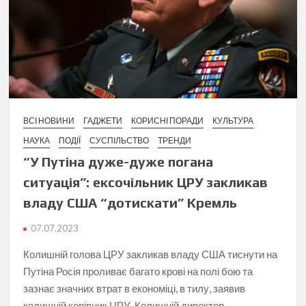
ВСІ НОВИНИ
ГАДЖЕТИ
КОРИСНІ ПОРАДИ
КУЛЬТУРА
НАУКА
ПОДІЇ
СУСПІЛЬСТВО
ТРЕНДИ
“У Путіна дуже-дуже погана
ситуація”: ексочільник ЦРУ закликав
владу США “дотискати” Кремль
07.07.2023
Колишній голова ЦРУ закликав владу США тиснути на
Путіна Росія проливає багато крові на полі бою та
зазнає значних втрат в економіці, в тилу, заявив
колишній керівник ЦРУ. Колишній директор …