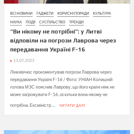
ВСІ НОВИНИ
ГАДЖЕТИ
КОРИСНІ ПОРАДИ
КУЛЬТУРА
НАУКА
ПОДІЇ
СУСПІЛЬСТВО
ТРЕНДИ
“Ви нікому не потрібні”: у Литві
відповіли на погрози Лаврова через
передавання Україні F-16
13.07.2023
Лінкявічюс прокоментував погрози Лаврова через
передавання Україні F-16 / Фото: УНІАН Колишній
голова МЗС пояснив Лаврову, що його країні ніяк не
може загрожувати F-16, оскільки вона нікому не
потрібна. Ексміністр …
ЧИТАТИ ДАЛІ