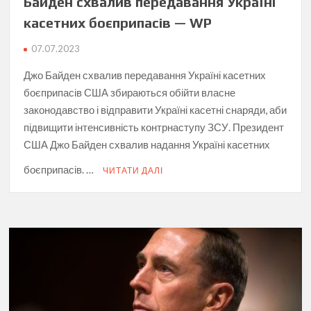
Байден схвалив передавання Україні
касетних боєприпасів — WP
07.07.2023
Джо Байден схвалив передавання Україні касетних
боєприпасів США збираються обійти власне
законодавство і відправити Україні касетні снаряди, аби
підвищити інтенсивність контрнаступу ЗСУ. Президент
США Джо Байден схвалив надання Україні касетних
боєприпасів. …
ЧИТАТИ ДАЛІ