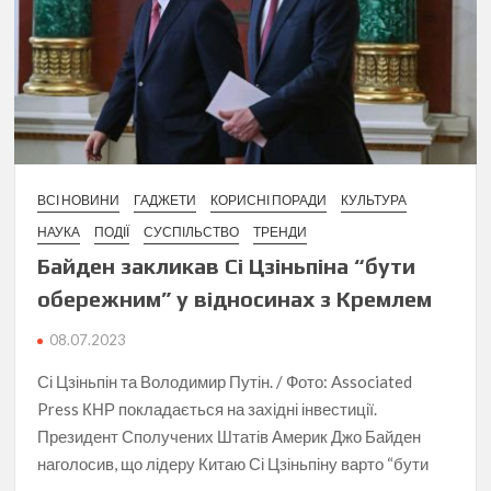
ВСІ НОВИНИ
ГАДЖЕТИ
КОРИСНІ ПОРАДИ
КУЛЬТУРА
НАУКА
ПОДІЇ
СУСПІЛЬСТВО
ТРЕНДИ
Байден закликав Сі Цзіньпіна “бути
обережним” у відносинах з Кремлем
08.07.2023
Сі Цзіньпін та Володимир Путін. / Фото: Associated
Press КНР покладається на західні інвестиції.
Президент Сполучених Штатів Америк Джо Байден
наголосив, що лідеру Китаю Сі Цзіньпіну варто “бути