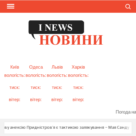
Skip
Search
to
content
I
Смарт
новини
NEW
України
і світу
Київ
Одеса
Львів
Харків
вологість:
вологість:
вологість:
вологість:
тиск:
тиск:
тиск:
тиск:
вітер:
вітер:
вітер:
вітер:
Погода на
ксію Придністров’я є тактикою залякування – Мая Санду
Туск від