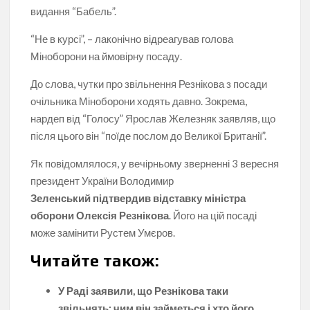
видання “Бабель”.
“Не в курсі”, – лаконічно відреагував голова
Міноборони на ймовірну посаду.
До слова, чутки про звільнення Резнікова з посади
очільника Міноборони ходять давно. Зокрема,
нардеп від “Голосу” Ярослав Железняк заявляв, що
після цього він “поїде послом до Великої Британії”.
Як повідомлялося, у вечірньому зверненні 3 вересня
президент України Володимир
Зеленський підтвердив відставку міністра
оборони Олексія Резнікова
. Його на цій посаді
може замінити Рустем Умєров.
Читайте також:
У Раді заявили, що Резнікова таки
звільнять: чим він займеться і хто його