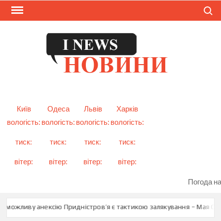
Skip
Search
to
content
I
Смарт
новини
NEW
України
і світу
Київ
Одеса
Львів
Харків
вологість:
вологість:
вологість:
вологість:
тиск:
тиск:
тиск:
тиск:
вітер:
вітер:
вітер:
вітер:
Погода на
 можливу анексію Придністров’я є тактикою залякування – Мая Санд