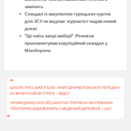
замінить
Скандал із закупівлею турецьких курток
для ЗСУ не вщухає: журналіст надав новий
доказ
“Це чиїсь хворі амбіції”: Резніков
прокоментував корупційний скандал у
Міноборони
Навігація
ШАБЛЯ І РИСЬ ВЖЕ В БОЮ. АРМІЯ ДРОНІВ ПОКАЗАЛА ПЕРЕДАНІ
записів
НА ФРОНТ БОЙОВІ ТУРЕЛІ — ВІДЕО
УКРАЇНЦЯМ БЕЗ РОСІЙСЬКИХ ПАСПОРТІВ НА ОКУПОВАНИХ
ТЕРИТОРІЯХ ВІДМОВЛЯЮТЬ У МЕДИЧНІЙ ДОПОМОЗІ — ЦНС