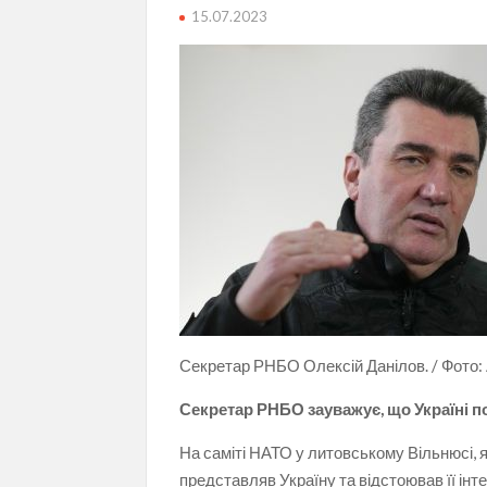
15.07.2023
Секретар РНБО Олексій Данілов. / Фото: 
Секретар РНБО зауважує, що Україні п
На саміті НАТО у литовському Вільнюсі, 
представляв Україну та відстоював її інт