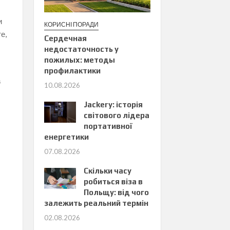
и
КОРИСНІ ПОРАДИ
е,
Сердечная
недостаточность у
пожилых: методы
профилактики
а
10.08.2026
Jackery: історія
світового лідера
портативної
енергетики
07.08.2026
Скільки часу
робиться віза в
Польщу: від чого
залежить реальний термін
02.08.2026