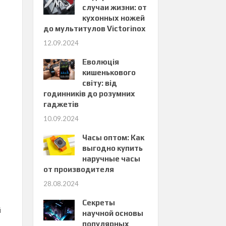
случаи жизни: от
кухонных ножей
до мультитулов Victorinox
12.09.2024
Еволюція
кишенькового
світу: від
годинників до розумних
гаджетів
10.09.2024
Часы оптом: Как
выгодно купить
наручные часы
от производителя
28.08.2024
Секреты
й
научной основы
популярных