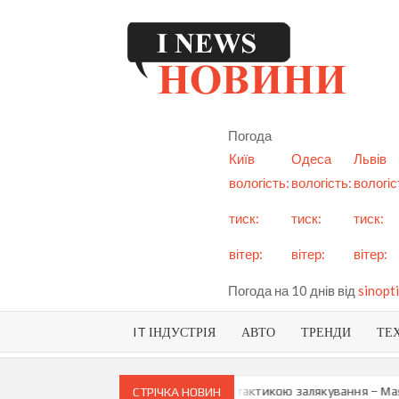
Skip
to
content
I
См
но
Ук
Погода
і с
Київ
Одеса
Львів
вологість:
вологість:
вологіс
тиск:
тиск:
тиск:
вітер:
вітер:
вітер:
Погода на 10 днів від
sinopti
IT ІНДУСТРІЯ
АВТО
ТРЕНДИ
ТЕ
ро можливу анексію Придністров’я є тактикою залякування – Мая Са
СТРІЧКА НОВИН