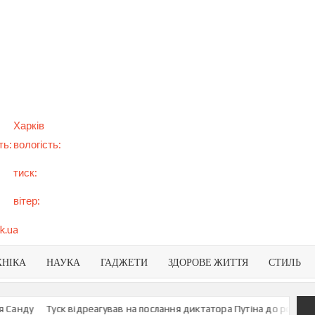
арт
вини
NEWS
раїни
віту
Харків
ть:
вологість:
тиск:
вітер:
k.ua
ХНІКА
НАУКА
ГАДЖЕТИ
ЗДОРОВЕ ЖИТТЯ
СТИЛЬ
нду
Туск відреагував на послання диктатора Путіна до росіян
У М