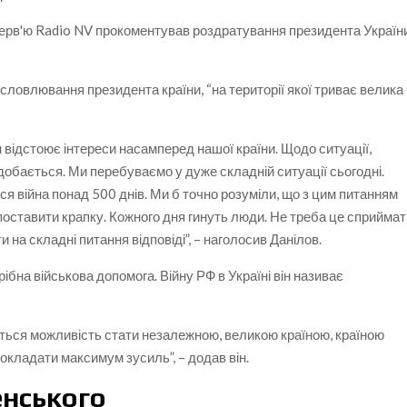
терв'ю Radio NV прокоментував роздратування президента Україн
исловлювання президента країни, “на території якої триває велика
 відстоює інтереси насамперед нашої країни. Щодо ситуації,
добається. Ми перебуваємо у дуже складній ситуації сьогодні.
ься війна понад 500 днів. Ми б точно розуміли, що з цим питанням
оставити крапку. Кожного дня гинуть люди. Не треба це сприймат
и на складні питання відповіді”, – наголосив Данілов.
бна військова допомога. Війну РФ в Україні він називає
яється можливість стати незалежною, великою країною, країною
 докладати максимум зусиль”, – додав він.
енського