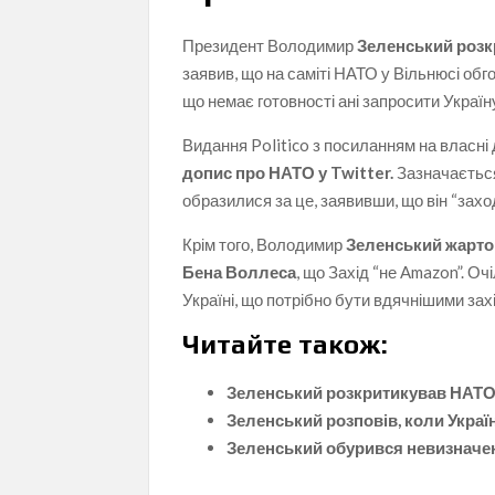
Президент Володимир
Зеленський розк
заявив, що на саміті НАТО у Вільнюсі обг
що немає готовності ані запросити Україну
Видання Politico з посиланням на власні
допис про НАТО у Twitter.
Зазначається
образилися за це, заявивши, що він “захо
Крім того, Володимир
Зеленський
жартом
Бена Воллеса
, що
Захід “не Amazon”. О
Україні, що потрібно бути вдячнішими за
Читайте також:
Зеленський розкритикував НАТО 
Зеленський розповів, коли Укра
Зеленський обурився невизначен