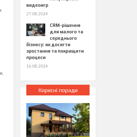
видеоигр
и
27.08.2024
CRM-рішення
для малого та
середнього
бізнесу: як досягти
зростання та покращити
процеси
16.08.2024
и,
Корисні поради