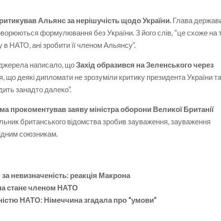
ритикував Альянс за нерішучість щодо України.
Глава держав
оворюються формулювання без України. З його слів, “це схоже на т
 в НАТО, ані зробити її членом Альянсу”.
 джерела написало, що
Захід образився на Зеленського через
, що деякі дипломати не зрозуміли критику президента України т
дить занадто далеко”.
а прокоментував заяву міністра оборони Великої Британії
чільник британського відомства зробив зауваження, зауваження
хідним союзникам.
за невизначеність: реакція Макрона
їна стане членом НАТО
істю НАТО: Німеччина згадала про “умови”