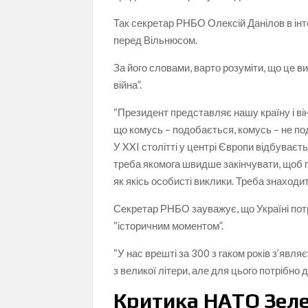
Так секретар РНБО Олексій Данілов в ін
перед Вільнюсом.
За його словами, варто розуміти, що це в
війна”.
“Президент представляє нашу країну і він
що комусь – подобається, комусь – не по
У XXI столітті у центрі Європи відбуваєт
треба якомога швидше закінчувати, щоб п
як якісь особисті виклики. Треба знаходит
Секретар РНБО зауважує, що Україні потрі
“історичним моментом”.
“У нас врешті за 300 з гаком років з’явл
з великої літери, але для цього потрібно
Критика НАТО Зел