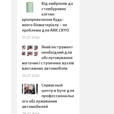
Від ембріонів до
стовбурових
клітин:
кріопревезення будь-
якого біоматеріалу – не
проблема для ARK.CRYO
31.07.2026
Який інструмент
необхідний для
обслуговування
маточин і ступичних вузлів
вантажних автомобілів
30.07.2026
Сервисный
центр в Буче для
профессиональн
ого обслуживания
автомобилей
28.07.2026