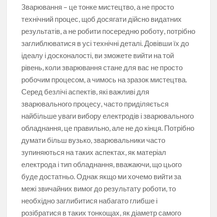
Зварювання – це тонке мистецтво, а не просто
технічний процес, щоб досягати дійсно видатних
результатів, а не робити посередню роботу, потрібно
заглиблюватися в усі технічні деталі. Довівши їх до
ідеалу і досконалості, ви зможете вийти на той
рівень, коли зварювання стане для вас не просто
робочим процесом, а чимось на зразок мистецтва.
Серед безлічі аспектів, які важливі для
зварювального процесу, часто приділяється
найбільше уваги вибору електродів і зварювального
обладнання, це правильно, але не до кінця. Потрібно
думати більш вузько, зварювальники часто
зупиняються на таких аспектах, як матеріал
електрода і тип обладнання, вважаючи, що цього
буде достатньо. Однак якщо ми хочемо вийти за
межі звичайних вимог до результату роботи, то
необхідно заглибитися набагато глибше і
розібратися в таких тонкощах, як діаметр самого