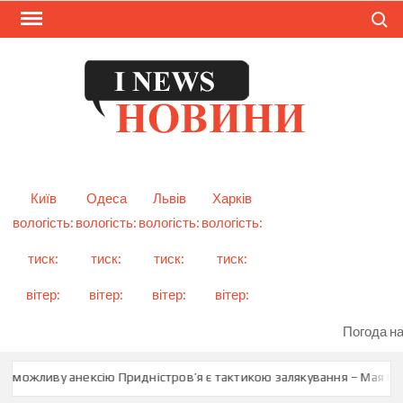
Skip
Search
to
content
I
Смарт
новини
NEW
України
і світу
Київ
Одеса
Львів
Харків
вологість:
вологість:
вологість:
вологість:
тиск:
тиск:
тиск:
тиск:
вітер:
вітер:
вітер:
вітер:
Погода на
о можливу анексію Придністров’я є тактикою залякування – Мая Сан