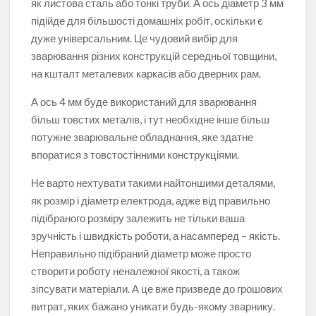
як листова сталь або тонкі труби. А ось діаметр 3 мм
підійде для більшості домашніх робіт, оскільки є
дуже універсальним. Це чудовий вибір для
зварювання різних конструкцій середньої товщини,
на кшталт металевих каркасів або дверних рам.
А ось 4 мм буде використаний для зварювання
більш товстих металів, і тут необхідне інше більш
потужне зварювальне обладнання, яке здатне
впоратися з товстостінними конструкціями.
Не варто нехтувати такими найтоншими деталями,
як розмір і діаметр електрода, адже від правильно
підібраного розміру залежить не тільки ваша
зручність і швидкість роботи, а насамперед – якість.
Неправильно підібраний діаметр може просто
створити роботу неналежної якості, а також
зіпсувати матеріали. А це вже призведе до грошових
витрат, яких бажано уникати будь-якому зварнику.