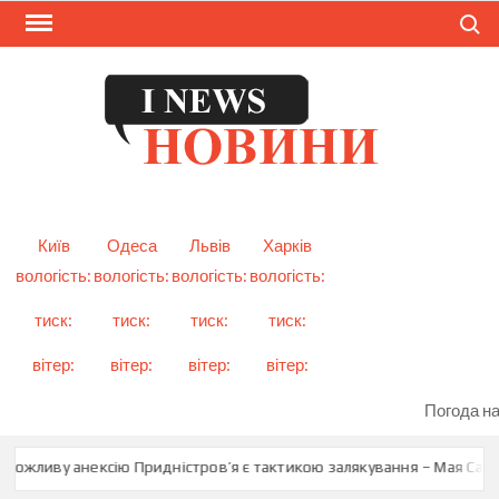
Skip
Search
to
content
I
Смарт
новини
NEW
України
і світу
Київ
Одеса
Львів
Харків
вологість:
вологість:
вологість:
вологість:
тиск:
тиск:
тиск:
тиск:
вітер:
вітер:
вітер:
вітер:
Погода на
можливу анексію Придністров’я є тактикою залякування – Мая Санду