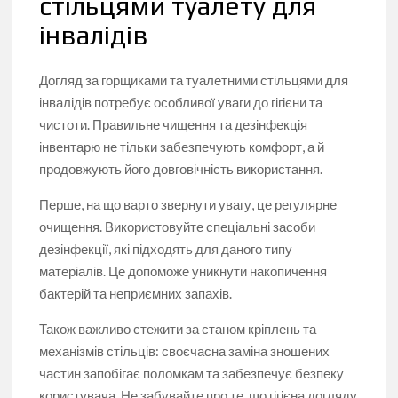
стільцями туалету для
інвалідів
Догляд за горщиками та туалетними стільцями для
інвалідів потребує особливої уваги до гігієни та
чистоти. Правильне чищення та дезінфекція
інвентарю не тільки забезпечують комфорт, а й
продовжують його довговічність використання.
Перше, на що варто звернути увагу, це регулярне
очищення. Використовуйте спеціальні засоби
дезінфекції, які підходять для даного типу
матеріалів. Це допоможе уникнути накопичення
бактерій та неприємних запахів.
Також важливо стежити за станом кріплень та
механізмів стільців: своєчасна заміна зношених
частин запобігає поломкам та забезпечує безпеку
користувача. Не забувайте про те, що гігієна догляду