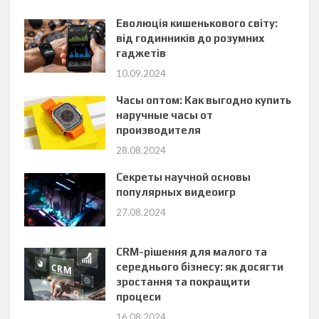
Еволюція кишенькового світу:
від годинників до розумних
гаджетів
10.09.2024
Часы оптом: Как выгодно купить
наручные часы от
производителя
28.08.2024
Секреты научной основы
популярных видеоигр
27.08.2024
CRM-рішення для малого та
середнього бізнесу: як досягти
зростання та покращити
процеси
16.08.2024