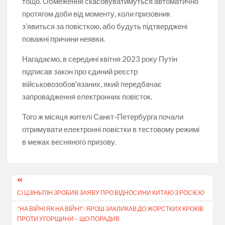
тощо. Обмеження скасовуватимуться автоматично
протягом доби від моменту, коли призовник
з’явиться за повісткою, або будуть підтверджені
поважні причини неявки.
Нагадаємо, в середині квітня 2023 року Путін
підписав закон про єдиний реєстр
військовозобов'язаних, який передбачає
запровадження електронних повісток.
Того ж місяця жителі Санкт-Петербурга почали
отримувати електронні повістки в тестовому режимі
в межах весняного призову.
Навігація
СІ ЦЗІНЬПІН ЗРОБИВ ЗАЯВУ ПРО ВІДНОСИНИ КИТАЮ З РОСІЄЮ
записів
“НА ВІЙНІ ЯК НА ВІЙНІ”: ЯРОШ ЗАКЛИКАВ ДО ЖОРСТКИХ КРОКІВ
ПРОТИ УГОРЩИНИ – ЩО ПОРАДИВ