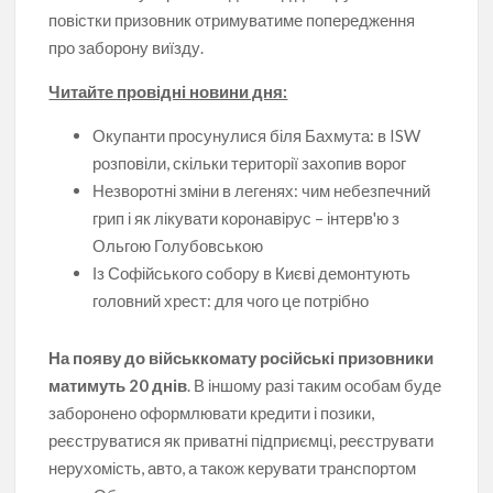
повістки призовник отримуватиме попередження
про заборону виїзду.
Читайте провідні новини дня:
Окупанти просунулися біля Бахмута: в ISW
розповіли, скільки території захопив ворог
Незворотні зміни в легенях: чим небезпечний
грип і як лікувати коронавірус – інтерв'ю з
Ольгою Голубовською
Із Софійського собору в Києві демонтують
головний хрест: для чого це потрібно
На появу до військкомату російські призовники
матимуть 20 днів
. В іншому разі таким особам буде
заборонено оформлювати кредити і позики,
реєструватися як приватні підприємці, реєструвати
нерухомість, авто, а також керувати транспортом