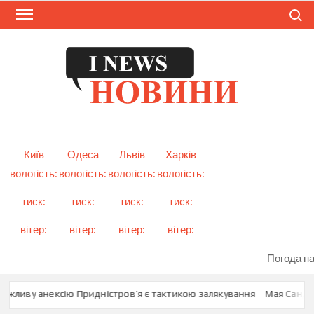
Skip
Search
to
content
I
Смарт
новини
NEW
України
і світу
Київ
Одеса
Львів
Харків
вологість:
вологість:
вологість:
вологість:
тиск:
тиск:
тиск:
тиск:
вітер:
вітер:
вітер:
вітер:
Погода на
жливу анексію Придністров’я є тактикою залякування – Мая Санду