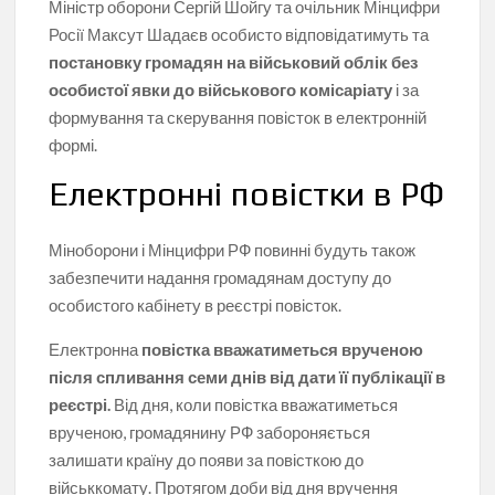
Міністр оборони Сергій Шойгу та очільник Мінцифри
Росії Максут Шадаєв особисто відповідатимуть та
постановку громадян на військовий облік без
особистої явки до військового комісаріату
і за
формування та скерування повісток в електронній
формі.
Електронні повістки в РФ
Міноборони і Мінцифри РФ повинні будуть також
забезпечити надання громадянам доступу до
особистого кабінету в реєстрі повісток.
Електронна
повістка вважатиметься врученою
після спливання семи днів від дати її публікації в
реєстрі.
Від дня, коли повістка вважатиметься
врученою, громадянину РФ забороняється
залишати країну до появи за повісткою до
військкомату. Протягом доби від дня вручення