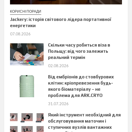
КОРИСНІ ПОРАДИ
Jackery: історія світового лідера портативної
енергетики
07.08.2026
Скільки часу робиться віза в
Польщу: від чого залежить
реальний термін
02.08.2026
Від ембріонів до стовбурових
клітин: кріопревезення будь-
якого біоматеріалу – не
проблема для ARK.CRYO
31.07.2026
Який інструмент необхідний для
обслуговування маточин і
ступичних вузлів вантажних