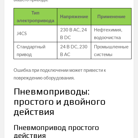
Тип
Напряжение
Применение
электропривода
230 В AC, 24
Нефтехимия,
J4CS
В DC
водоочистка
Стандартный
24 В DC, 230
Промышленные
привод
В AC
системы
Ошибка при подключении может привести к
повреждению оборудования.
Пневмоприводы:
простого и двойного
действия
Пневмопривод простого
действия