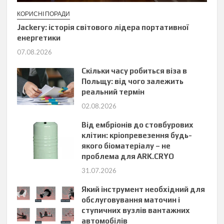
КОРИСНІ ПОРАДИ
Jackery: історія світового лідера портативної
енергетики
07.08.2026
Скільки часу робиться віза в
Польщу: від чого залежить
реальний термін
02.08.2026
Від ембріонів до стовбурових
клітин: кріопревезення будь-
якого біоматеріалу – не
проблема для ARK.CRYO
31.07.2026
Який інструмент необхідний для
обслуговування маточин і
ступичних вузлів вантажних
автомобілів