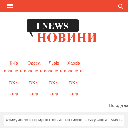
Skip
Search
to
content
I
Смарт
новини
NEW
України
і світу
Київ
Одеса
Львів
Харків
вологість:
вологість:
вологість:
вологість:
тиск:
тиск:
тиск:
тиск:
вітер:
вітер:
вітер:
вітер:
Погода на
ожливу анексію Придністров’я є тактикою залякування – Мая Санду