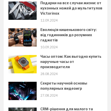
Подарки на все случаи жизни: от
кухонных ножей до мультитулов
Victorinox
12.09.2024
Еволюція кишенькового світу:
від годинників до розумних
гаджетів
10.09.2024
Часы оптом: Как выгодно купить
наручные часы от
производителя
28.08.2024
Секреты научной основы
популярных видеоигр
27.08.2024
CRM-рішення для малого та