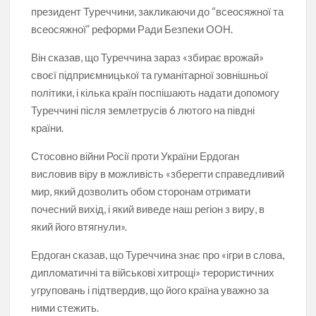
президент Туреччини, закликаючи до “всеосяжної та
всеосяжної” реформи Ради Безпеки ООН.
Він сказав, що Туреччина зараз «збирає врожай»
своєї підприємницької та гуманітарної зовнішньої
політики, і кілька країн поспішають надати допомогу
Туреччині після землетрусів 6 лютого на півдні
країни.
Стосовно війни Росії проти України Ердоган
висловив віру в можливість «зберегти справедливий
мир, який дозволить обом сторонам отримати
почесний вихід, і який виведе наш регіон з виру, в
який його втягнули».
Ердоган сказав, що Туреччина знає про «ігри в слова,
дипломатичні та військові хитрощі» терористичних
угруповань і підтвердив, що його країна уважно за
ними стежить.