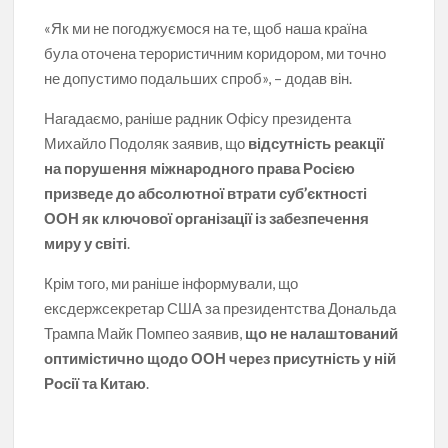
«Як ми не погоджуємося на те, щоб наша країна
була оточена терористичним коридором, ми точно
не допустимо подальших спроб», – додав він.
Нагадаємо, раніше радник Офісу президента
Михайло Подоляк заявив, що
відсутність реакції
на порушення міжнародного права Росією
призведе до абсолютної втрати суб’єктності
ООН як ключової організації із забезпечення
миру у світі
.
Крім того, ми раніше інформували, що
ексдержсекретар США за президентства Дональда
Трампа Майк Помпео заявив,
що не налаштований
оптимістично щодо ООН через присутність у ній
Росії та Китаю
.