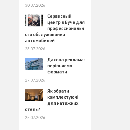
30.07.2026
Сервисный
центр в Буче для
профессиональн
ого обслуживания
автомобилей
28.07.2026
Дахова реклама:
порівняємо
формати
27.07.2026
Як обрати
комплектуючі
для натяжних
стель?
25.07.2026