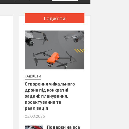
Гаджети
ГАДЖЕТИ
Створення унікального
дрона під конкретні
задачі: планування,
проектування та
реалізація
05.03.2025
Подарки на все