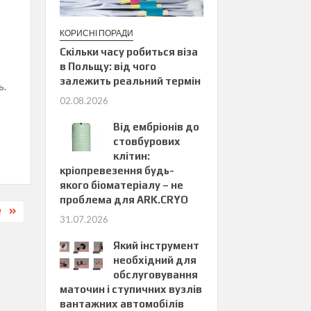
КОРИСНІ ПОРАДИ
Скільки часу робиться віза
в Польщу: від чого
залежить реальний термін
ь.
02.08.2026
Від ембріонів до
стовбурових
клітин:
кріопревезення будь-
якого біоматеріалу – не
проблема для ARK.CRYO
!
31.07.2026
Який інструмент
необхідний для
обслуговування
маточин і ступичних вузлів
вантажних автомобілів