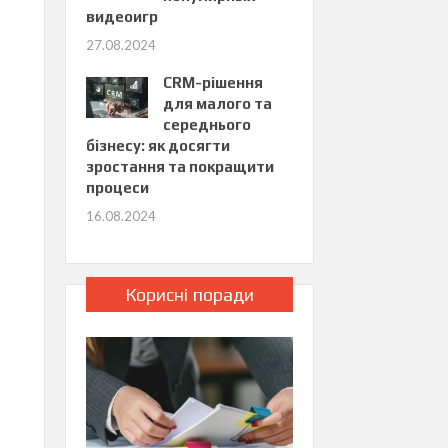
видеоигр
27.08.2024
CRM-рішення
для малого та
середнього
бізнесу: як досягти
зростання та покращити
процеси
16.08.2024
Корисні поради