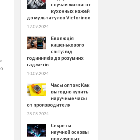
случаи жизни: от
кухонных ножей
до мультитулов Victorinox
12.09.2024
Еволюція
кишенькового
світу: від
годинників до розумних
е
гаджетів
то
10.09.2024
Часы оптом: Как
выгодно купить
наручные часы
от производителя
28.08.2024
Секреты
научной основы
популярных