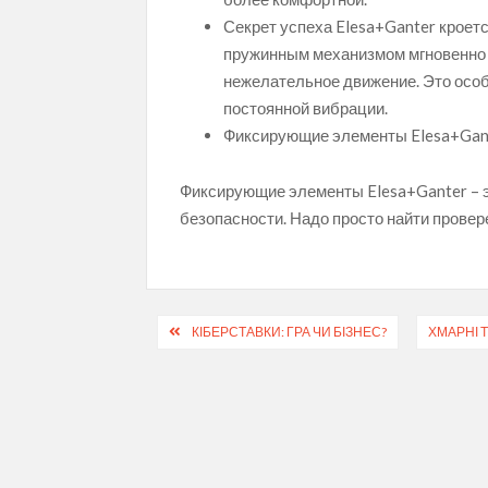
Секрет успеха Elesa+Ganter кроет
пружинным механизмом мгновенно 
нежелательное движение. Это особ
постоянной вибрации.
Фиксирующие элементы Elesa+Gante
Фиксирующие элементы Elesa+Ganter – эт
безопасности. Надо просто найти провер
Навігація
КІБЕРСТАВКИ: ГРА ЧИ БІЗНЕС?
ХМАРНІ 
записів