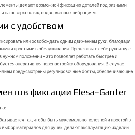
 элементы делают возможной фиксацию деталей под разными
к и на поверхностях, подверженных вибрациям.
ии с удобством
ксировать или освобождать одним движением руки, благодаря
ными и простыми в обслуживании. Представьте себе рукоятку с
в нужном положении – это позволяет работать быстрее и
ребуется оперативная перенастройка оборудования. В случае
силием предусмотрены регулировочные болты, обеспечивающие
ентов фиксации Еlesa+Ganter
но:
батывается так, чтобы быть максимально полезной и простой в
ак выбор материалов для ручек, делают эксплуатацию изделий