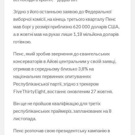
Згідно з його останньою заявою до Федеральної
виборчої комісії, на кінець третього кварталу Пенс
мав борг у розмірі приблизно 620 000 доларів США,
а в жовтні мав на руках лише 1,18 мільйона доларів
готівкою.
Пенс, який зробив звернення до євангельських
консерваторів в Айові центральним у своїй заявці,
отримав в середньому близько 3,8% на
національних первинних опитуваннях
Республіканської партії, згідно з трекером
FiveThirtyEight, востаннє оновленим 27 жовтня.
Він ще не пройшов кваліфікацію для третіх
республіканських праймеріз, запланованих на 8
листопада.
Пенс розпочав свою президентську кампанію в