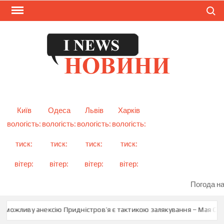
Skip
Search
to
content
I
Смарт
новини
NEW
України
і світу
Київ
Одеса
Львів
Харків
вологість:
вологість:
вологість:
вологість:
тиск:
тиск:
тиск:
тиск:
вітер:
вітер:
вітер:
вітер:
Погода на
 можливу анексію Придністров’я є тактикою залякування – Мая Санд