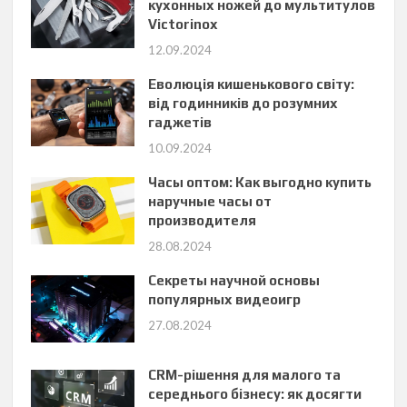
кухонных ножей до мультитулов
Victorinox
12.09.2024
Еволюція кишенькового світу:
від годинників до розумних
гаджетів
10.09.2024
Часы оптом: Как выгодно купить
наручные часы от
производителя
28.08.2024
Секреты научной основы
популярных видеоигр
27.08.2024
CRM-рішення для малого та
середнього бізнесу: як досягти