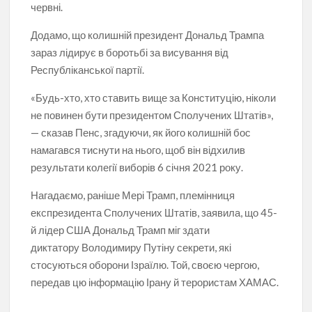
червні.
Додамо, що колишній президент Дональд Трампа
зараз лідирує в боротьбі за висування від
Республіканської партії.
«Будь-хто, хто ставить вище за Конституцію, ніколи
не повинен бути президентом Сполучених Штатів»,
— сказав Пенс, згадуючи, як його колишній бос
намагався тиснути на нього, щоб він відхилив
результати колегії виборів 6 січня 2021 року.
Нагадаємо, раніше Мері Трамп, племінниця
експрезидента Сполучених Штатів, заявила, що 45-
й лідер США Дональд Трамп міг здати
диктатору Володимиру Путіну секрети, які
стосуються оборони Ізраїлю. Той, своєю чергою,
передав цю інформацію Ірану й терористам ХАМАС.