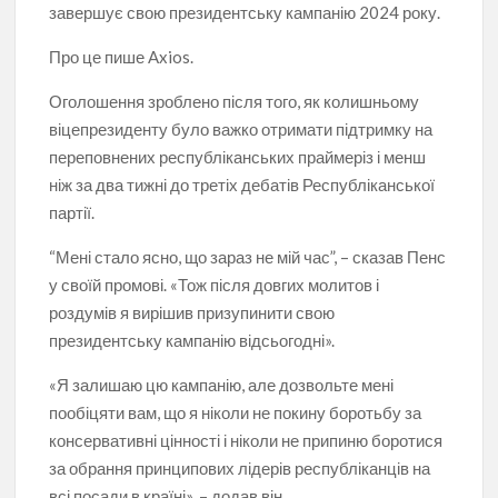
завершує свою президентську кампанію 2024 року.
Про це пише Axios.
Оголошення зроблено після того, як колишньому
віцепрезиденту було важко отримати підтримку на
переповнених республіканських праймеріз і менш
ніж за два тижні до третіх дебатів Республіканської
партії.
“Мені стало ясно, що зараз не мій час”, – сказав Пенс
у своїй промові. «Тож після довгих молитов і
роздумів я вирішив призупинити свою
президентську кампанію відсьогодні».
«Я залишаю цю кампанію, але дозвольте мені
пообіцяти вам, що я ніколи не покину боротьбу за
консервативні цінності і ніколи не припиню боротися
за обрання принципових лідерів республіканців на
всі посади в країні», – додав він.