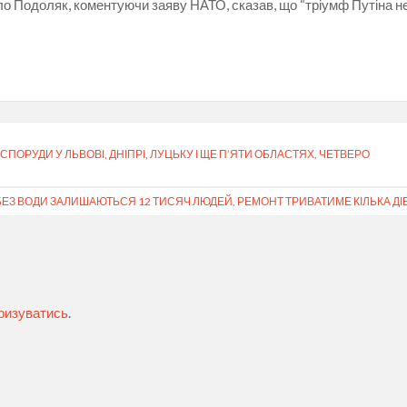
 Подоляк, коментуючи заяву НАТО, сказав, що “тріумф Путіна н
СПОРУДИ У ЛЬВОВІ, ДНІПРІ, ЛУЦЬКУ І ЩЕ П’ЯТИ ОБЛАСТЯХ, ЧЕТВЕРО
 БЕЗ ВОДИ ЗАЛИШАЮТЬСЯ 12 ТИСЯЧ ЛЮДЕЙ, РЕМОНТ ТРИВАТИМЕ КІЛЬКА ДІ
ризуватись
.