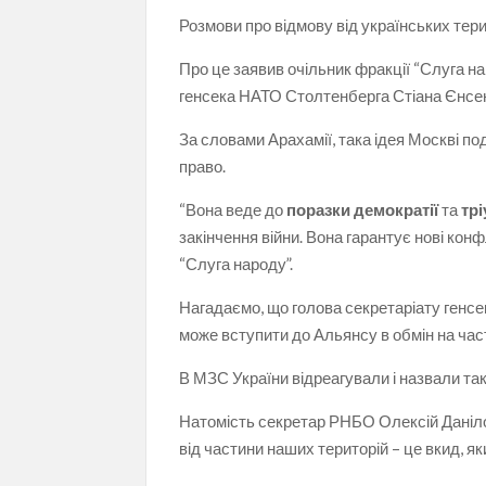
Розмови про відмову від українських тери
Про це заявив очільник фракції “Слуга н
генсека НАТО Столтенберга Стіана Єнсе
За словами Арахамії, така ідея Москві по
право.
“Вона веде до
поразки демократії
та
тр
закінчення війни. Вона гарантує нові конф
“Слуга народу”.
Нагадаємо, що голова секретаріату генс
може вступити до Альянсу в обмін на част
В МЗС України відреагували і назвали та
Натомість секретар РНБО Олексій Даніло
від частини наших територій – це вкид, я