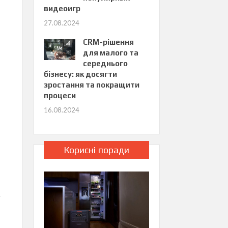
видеоигр
27.08.2024
CRM-рішення
для малого та
середнього
бізнесу: як досягти
зростання та покращити
процеси
16.08.2024
Корисні поради
у