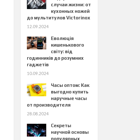
случаи жизни: от
кухонных ножей
до мультитулов Victorinox
12.09.2024
Еволюція
кишенькового
світу: від
годинників до розумних
гаджетів
10.09.2024
Часы оптом: Как
выгодно купить
наручные часы
от производителя
28.08.2024
Секреты
научной основы
популярных