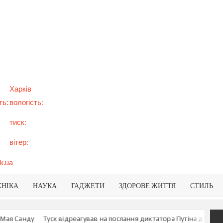
арт
вини
NEWS
раїни
віту
Харків
ть:
вологість:
тиск:
вітер:
k.ua
ХНІКА
НАУКА
ГАДЖЕТИ
ЗДОРОВЕ ЖИТТЯ
СТИЛЬ
 Санду
Туск відреагував на послання диктатора Путіна до росіян