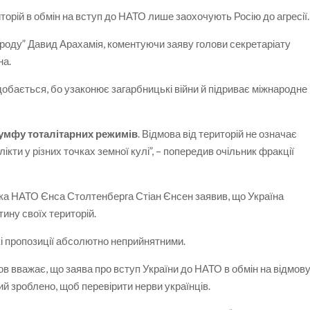
торій в обмін на вступ до НАТО лише заохочують Росію до агресії.
ароду” Давид Арахамія, коментуючи заяву голови секретаріату
на.
добається, бо узаконює загарбницькі війни й підриває міжнародне
іумфу тоталітарних режимів
. Відмова від територій не означає
лікти у різних точках земної кулі”, – попередив очільник фракції
ека НАТО Єнса Столтенберга Стіан Єнсен заявив, що Україна
ину своїх територій.
кі пропозиції абсолютно неприйнятними.
в вважає, що заява про вступ України до НАТО в обмін на відмов
кий зроблено, щоб перевірити нерви українців.