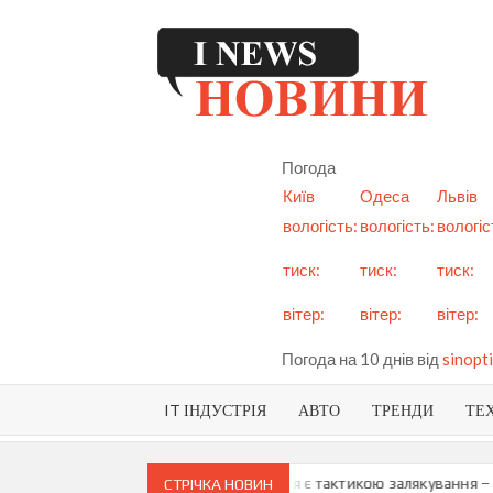
Skip
to
content
I
См
но
Ук
Погода
і с
Київ
Одеса
Львів
вологість:
вологість:
вологіс
тиск:
тиск:
тиск:
вітер:
вітер:
вітер:
Погода на 10 днів від
sinopti
IT ІНДУСТРІЯ
АВТО
ТРЕНДИ
ТЕ
и про можливу анексію Придністров’я є тактикою залякування – Мая
СТРІЧКА НОВИН