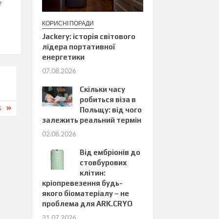
е
КОРИСНІ ПОРАДИ
Jackery: історія світового
лідера портативної
енергетики
07.08.2026
Скільки часу
робиться віза в
Б
Польщу: від чого
залежить реальний термін
02.08.2026
Від ембріонів до
стовбурових
клітин:
кріопревезення будь-
якого біоматеріалу – не
проблема для ARK.CRYO
31.07.2026