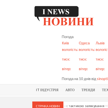
Skip
to
content
I
См
но
Ук
Погода
і с
Київ
Одеса
Львів
вологість:
вологість:
вологіс
тиск:
тиск:
тиск:
вітер:
вітер:
вітер:
Погода на 10 днів від
sinopti
IT ІНДУСТРІЯ
АВТО
ТРЕНДИ
ТЕ
и про можливу анексію Придністров’я є тактикою залякування – Мая
СТРІЧКА НОВИН