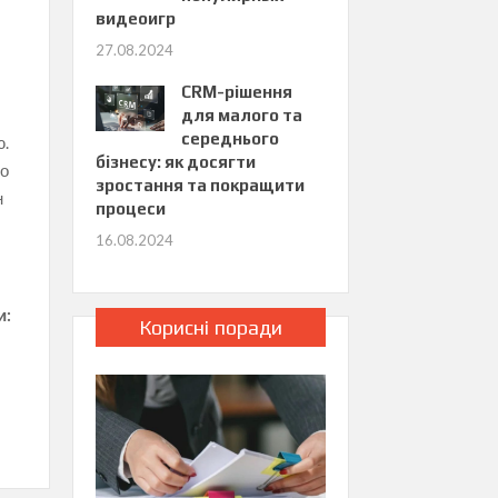
видеоигр
27.08.2024
CRM-рішення
для малого та
середнього
ю.
бізнесу: як досягти
мо
зростання та покращити
н
процеси
16.08.2024
и:
Корисні поради