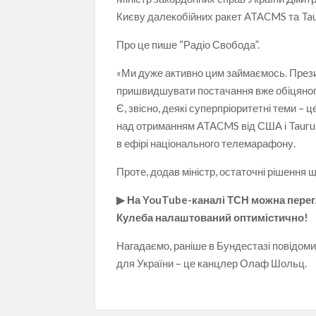
Києву далекобійних ракет ATACMS та Tau
Про це пише “Радіо Свобода”.
«Ми дуже активно цим займаємось. През
пришвидшувати постачання вже обіцяного
Є, звісно, деякі суперпріоритетні теми 
над отриманням ATACMS від США і Taurus 
в ефірі національного телемарафону.
Проте, додав міністр, остаточні рішення щ
▶ На YouTube-каналі ТСН можна перегл
Кулеба налаштований оптимістично!
Нагадаємо, раніше в Бундестазі повідоми
для України – це канцлер Олаф Шольц.