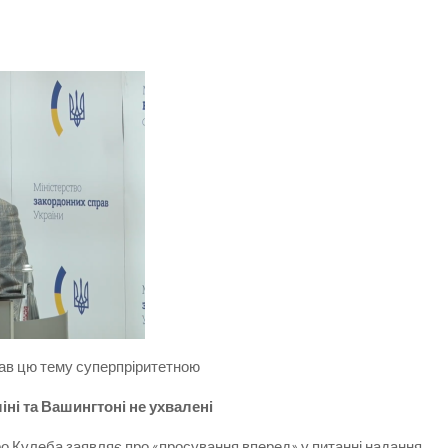
ав цю тему суперпріритетною
ні та Вашингтоні не ухвалені
ро Кулеба заявляє про «просування вперед» у питанні надання