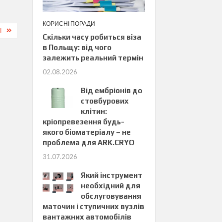
КОРИСНІ ПОРАДИ
І
Скільки часу робиться віза
в Польщу: від чого
залежить реальний термін
02.08.2026
Від ембріонів до
стовбурових
клітин:
кріопревезення будь-
якого біоматеріалу – не
проблема для ARK.CRYO
31.07.2026
Який інструмент
необхідний для
обслуговування
маточин і ступичних вузлів
вантажних автомобілів