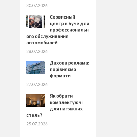
30.07.2026
Сервисный
центр в Буче для
профессиональн
ого обслуживания
автомобилей
28.07.2026
Дахова реклама:
порівняємо
формати
27.07.2026
Як обрати
комплектуючі
для натяжних
стель?
25.07.2026