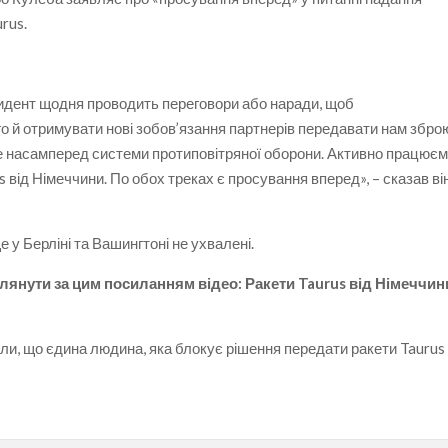
rus.
идент щодня проводить переговори або наради, щоб
 й отримувати нові зобов’язання партнерів передавати нам збро
– це насамперед системи протиповітряної оборони. Активно працює
від Німеччини. По обох треках є просування вперед», – сказав ві
е у Берліні та Вашингтоні не ухвалені.
янути за цим посиланням відео: Ракети Taurus від Німеччин
ли, що єдина людина, яка блокує рішення передати ракети Taurus