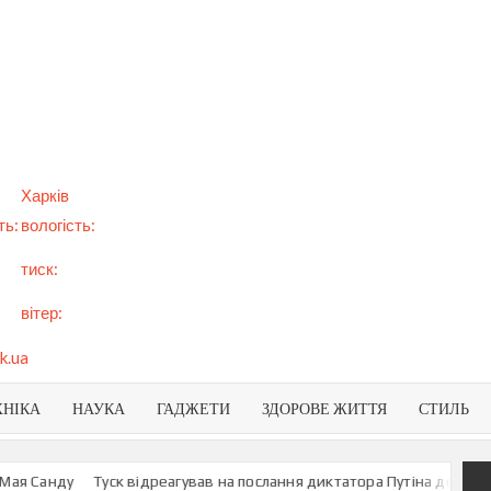
арт
вини
NEWS
раїни
віту
Харків
ть:
вологість:
тиск:
вітер:
k.ua
ХНІКА
НАУКА
ГАДЖЕТИ
ЗДОРОВЕ ЖИТТЯ
СТИЛЬ
 Санду
Туск відреагував на послання диктатора Путіна до росіян