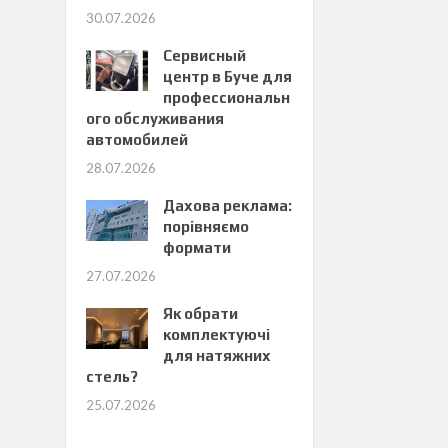
30.07.2026
Сервисный
центр в Буче для
профессиональн
ого обслуживания
автомобилей
28.07.2026
Дахова реклама:
порівняємо
формати
27.07.2026
Як обрати
комплектуючі
для натяжних
стель?
25.07.2026