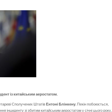
дент із китайським аеростатом.
ретареві Сполучених Штатів
Ентоні Блінкену
. Пекін побоюється,
ня інциденту зі збитим китайським аеростатом у січні цього року.