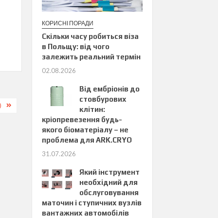
КОРИСНІ ПОРАДИ
Скільки часу робиться віза
в Польщу: від чого
залежить реальний термін
02.08.2026
Від ембріонів до
стовбурових
)
клітин:
кріопревезення будь-
якого біоматеріалу – не
проблема для ARK.CRYO
31.07.2026
Який інструмент
необхідний для
обслуговування
маточин і ступичних вузлів
вантажних автомобілів