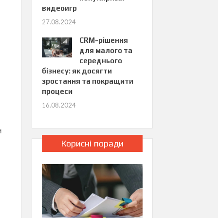
видеоигр
27.08.2024
CRM-рішення
для малого та
середнього
бізнесу: як досягти
зростання та покращити
процеси
16.08.2024
и
Корисні поради