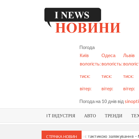
Skip
to
content
I
См
но
Ук
Погода
і с
Київ
Одеса
Львів
вологість:
вологість:
вологіс
тиск:
тиск:
тиск:
вітер:
вітер:
вітер:
Погода на 10 днів від
sinopti
IT ІНДУСТРІЯ
АВТО
ТРЕНДИ
ТЕ
 про можливу анексію Придністров’я є тактикою залякування – Мая 
СТРІЧКА НОВИН