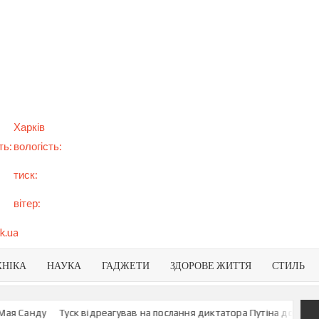
арт
вини
NEWS
раїни
віту
Харків
ть:
вологість:
тиск:
вітер:
k.ua
ХНІКА
НАУКА
ГАДЖЕТИ
ЗДОРОВЕ ЖИТТЯ
СТИЛЬ
Санду
Туск відреагував на послання диктатора Путіна до росіян