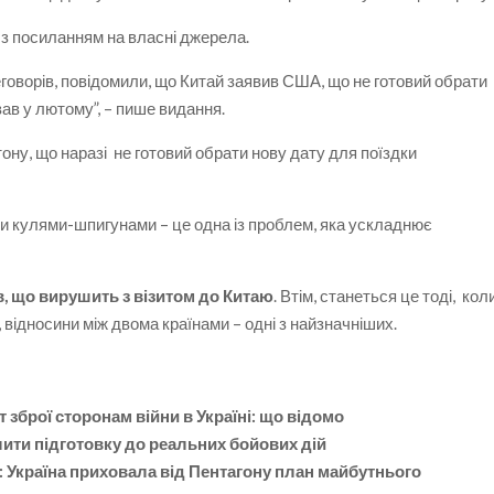
s з посиланням на власні джерела.
еговорів, повідомили, що Китай заявив США, що не готовий обрати
вав у лютому”, – пише видання.
ну, що наразі не готовий обрати нову дату для поїздки
ми кулями-шпигунами – це одна із проблем, яка ускладнює
в, що вирушить з візитом до Китаю
. Втім, станеться це тоді, кол
, відносини між двома країнами – одні з найзначніших.
т зброї сторонам війни в Україні: що відомо
лити підготовку до реальних бойових дій
 Україна приховала від Пентагону план майбутнього