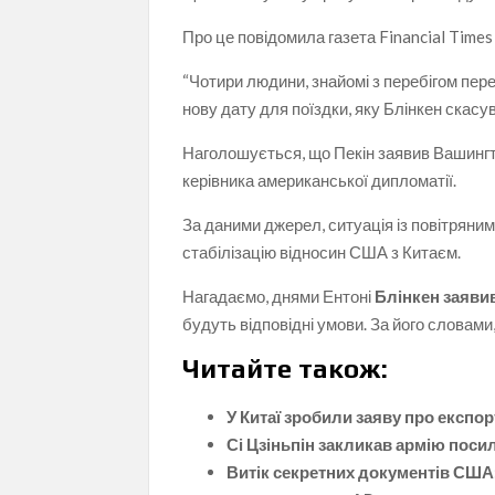
Про це повідомила газета Financial Time
“Чотири людини, знайомі з перебігом пер
нову дату для поїздки, яку Блінкен скасу
Наголошується, що Пекін заявив Вашингто
керівника американської дипломатії.
За даними джерел, ситуація із повітряни
стабілізацію відносин США з Китаєм.
Нагадаємо, днями Ентоні
Блінкен заяви
будуть відповідні умови. За його словами
Читайте також:
У Китаї зробили заяву про експор
Сі Цзіньпін закликав армію поси
Витік секретних документів США: