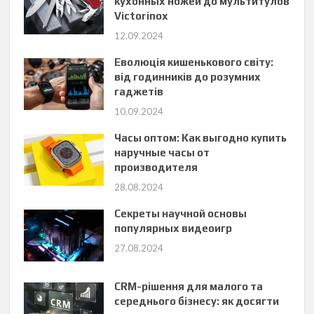
кухонных ножей до мультитулов
Victorinox
12.09.2024
Еволюція кишенькового світу:
від годинників до розумних
гаджетів
10.09.2024
Часы оптом: Как выгодно купить
наручные часы от
производителя
28.08.2024
Секреты научной основы
популярных видеоигр
27.08.2024
CRM-рішення для малого та
середнього бізнесу: як досягти