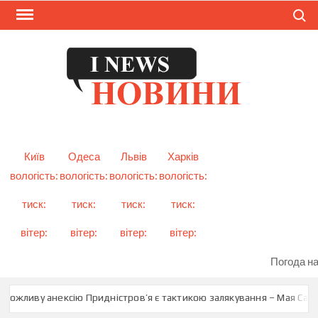
Skip
Search
to
content
I
Смарт
новини
NEW
України
і світу
Київ
Одеса
Львів
Харків
вологість:
вологість:
вологість:
вологість:
тиск:
тиск:
тиск:
тиск:
вітер:
вітер:
вітер:
вітер:
Погода на
можливу анексію Придністров’я є тактикою залякування – Мая Санду