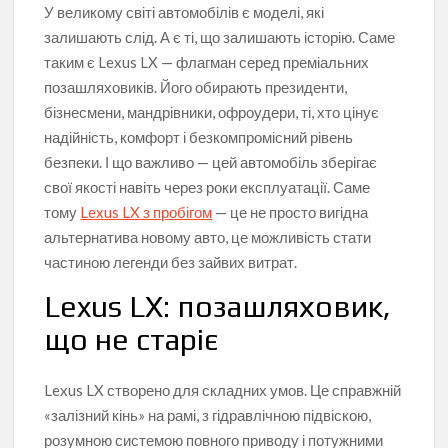
У великому світі автомобілів є моделі, які
залишають слід. А є ті, що залишають історію. Саме
таким є Lexus LX — флагман серед преміальних
позашляховиків. Його обирають президенти,
бізнесмени, мандрівники, офроудери, ті, хто цінує
надійність, комфорт і безкомпромісний рівень
безпеки. І що важливо — цей автомобіль зберігає
свої якості навіть через роки експлуатації. Саме
тому
Lexus LX з пробігом
— це не просто вигідна
альтернатива новому авто, це можливість стати
частиною легенди без зайвих витрат.
Lexus LX: позашляховик,
що не старіє
Lexus LX створено для складних умов. Це справжній
«залізний кінь» на рамі, з гідравлічною підвіскою,
розумною системою повного приводу і потужними