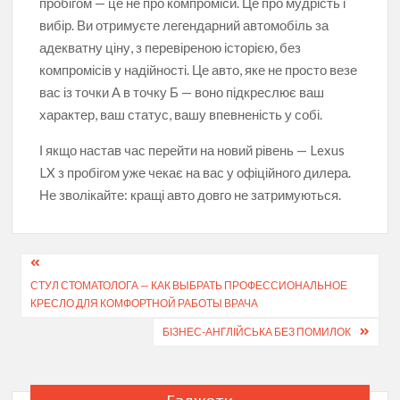
пробігом — це не про компроміси. Це про мудрість і
вибір. Ви отримуєте легендарний автомобіль за
адекватну ціну, з перевіреною історією, без
компромісів у надійності. Це авто, яке не просто везе
вас із точки А в точку Б — воно підкреслює ваш
характер, ваш статус, вашу впевненість у собі.
І якщо настав час перейти на новий рівень — Lexus
LX з пробігом уже чекає на вас у офіційного дилера.
Не зволікайте: кращі авто довго не затримуються.
Навігація
СТУЛ СТОМАТОЛОГА — КАК ВЫБРАТЬ ПРОФЕССИОНАЛЬНОЕ
записів
КРЕСЛО ДЛЯ КОМФОРТНОЙ РАБОТЫ ВРАЧА
БІЗНЕС-АНГЛІЙСЬКА БЕЗ ПОМИЛОК