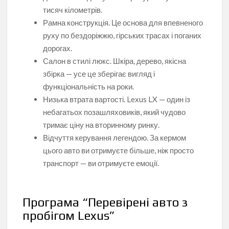
тисяч кілометрів.
Рамна конструкція. Це основа для впевненого
руху по бездоріжжю, гірських трасах і поганих
дорогах.
Салон в стилі люкс. Шкіра, дерево, якісна
збірка — усе це зберігає вигляд і
функціональність на роки.
Низька втрата вартості. Lexus LX — один із
небагатьох позашляховиків, який чудово
тримає ціну на вторинному ринку.
Відчуття керування легендою. За кермом
цього авто ви отримуєте більше, ніж просто
транспорт — ви отримуєте емоції.
Програма “Перевірені авто з
пробігом Lexus”