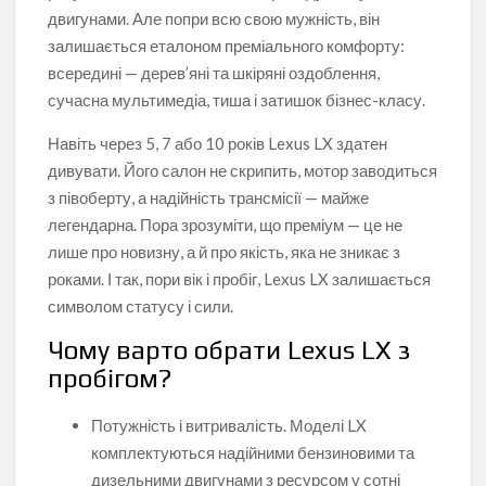
двигунами. Але попри всю свою мужність, він
залишається еталоном преміального комфорту:
всередині — дерев’яні та шкіряні оздоблення,
сучасна мультимедіа, тиша і затишок бізнес-класу.
Навіть через 5, 7 або 10 років Lexus LX здатен
дивувати. Його салон не скрипить, мотор заводиться
з півоберту, а надійність трансмісії — майже
легендарна. Пора зрозуміти, що преміум — це не
лише про новизну, а й про якість, яка не зникає з
роками. І так, пори вік і пробіг, Lexus LX залишається
символом статусу і сили.
Чому варто обрати Lexus LX з
пробігом?
Потужність і витривалість. Моделі LX
комплектуються надійними бензиновими та
дизельними двигунами з ресурсом у сотні