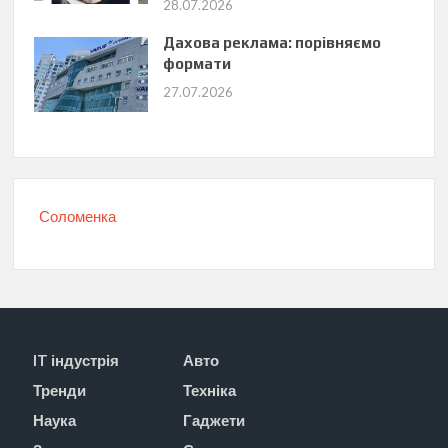
28.07.2026
Дахова реклама: порівняємо
формати
27.07.2026
Соломенка
IT індустрія
Авто
Тренди
Техніка
Наука
Гаджети