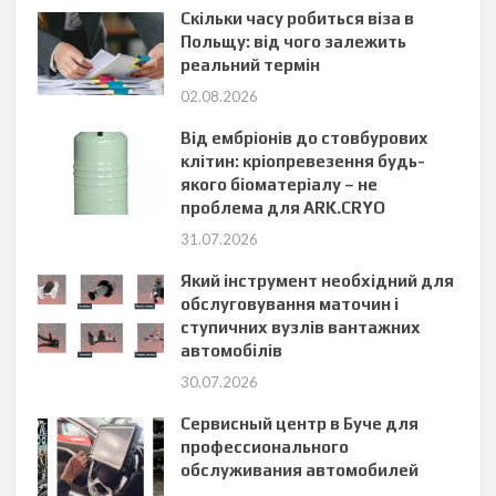
Скільки часу робиться віза в
Польщу: від чого залежить
реальний термін
02.08.2026
Від ембріонів до стовбурових
клітин: кріопревезення будь-
якого біоматеріалу – не
проблема для ARK.CRYO
31.07.2026
Який інструмент необхідний для
обслуговування маточин і
ступичних вузлів вантажних
автомобілів
30.07.2026
Сервисный центр в Буче для
профессионального
обслуживания автомобилей