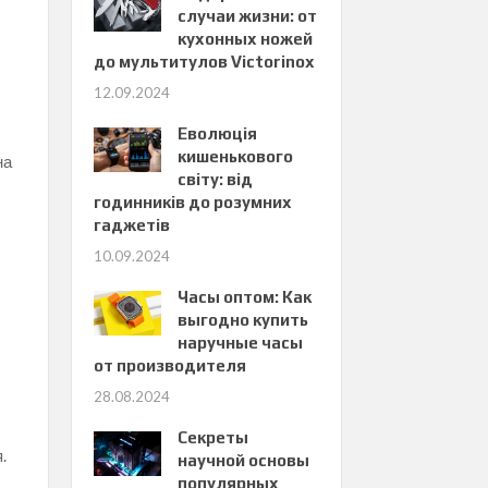
случаи жизни: от
кухонных ножей
до мультитулов Victorinox
12.09.2024
Еволюція
кишенькового
на
світу: від
годинників до розумних
гаджетів
10.09.2024
Часы оптом: Как
и
выгодно купить
наручные часы
от производителя
28.08.2024
Секреты
.
научной основы
популярных