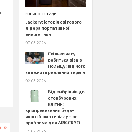
до
КОРИСНІ ПОРАДИ
Jackery: історія світового
лідера портативної
енергетики
у
07.08.2026
Скільки часу
робиться віза в
Польщу: від чого
залежить реальний термін
02.08.2026
Від ембріонів до
стовбурових
клітин:
кріопревезення будь-
якого біоматеріалу – не
проблема для ARK.CRYO
Ю
31.07.2026