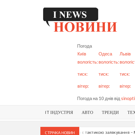
Skip
to
content
I
См
но
Ук
Погода
і с
Київ
Одеса
Львів
вологість:
вологість:
вологіс
тиск:
тиск:
тиск:
вітер:
вітер:
вітер:
Погода на 10 днів від
sinopti
IT ІНДУСТРІЯ
АВТО
ТРЕНДИ
ТЕ
 про можливу анексію Придністров’я є тактикою залякування – Мая 
СТРІЧКА НОВИН