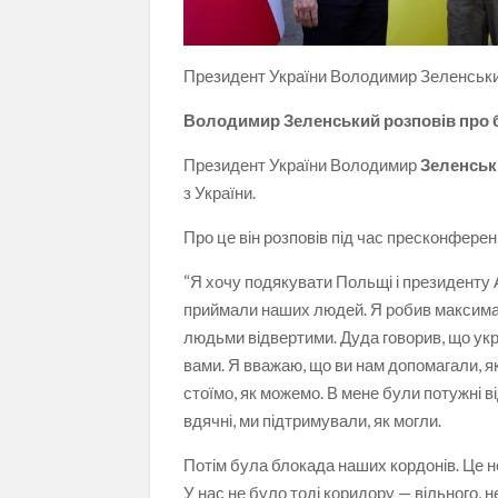
Президент України Володимир Зеленськи
Володимир Зеленський розповів про бл
Президент України Володимир
Зеленськ
з України.
Про це він розповів під час пресконферен
“Я хочу подякувати Польщі і президенту А
приймали наших людей. Я робив максимал
людьми відвертими. Дуда говорив, що ук
вами. Я вважаю, що ви нам допомагали, як 
стоїмо, як можемо. В мене були потужні 
вдячні, ми підтримували, як могли.
Потім була блокада наших кордонів. Це н
У нас не було тоді коридору — вільного,