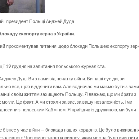
й і президент Польщі Анджей Дуда
окаду експорту зерна з України.
ий
прокоментував питання щодо блокади Польщею експорту зер
ції 19 грудня на запитання польського журналіста.
нджею Дуді. Ви з нами від початку війни. Ви наші сусіди, ви
ьно все, щоб віддячити вам. Але водночас ми маємо бути з вам
раїнці своїм життям захищають Польщу. Я вважаю, що ми брати з
могли. Це факт. А ми стояли за вас, за вашу незалежність, і ми
відносини з польським Кабміном. Я приїздив із дружиною, ми були
е бізнес у час війни — блокада наших кордонів. Це було виживання
 незалежного Чорноморського коридору, яким можна було вивозити