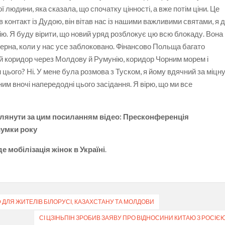
ї людини, яка сказала, що спочатку цінності, а вже потім ціни. Це
 контакт із Дудою, він вітав нас із нашими важливими святами, я 
ію. Я буду вірити, що новий уряд розблокує цю всю блокаду. Вона
ерна, коли у нас усе заблоковано. Фінансово Польща багато
й коридор через Молдову й Румунію, коридор Чорним морем і
цього? Ні. У мене була розмова з Туском, я йому вдячний за міцн
ним вночі напередодні цього засідання. Я вірю, що ми все
лянути за цим посиланням відео: Пресконференція
сумки року
е мобілізація жінок в Україні
.
 ДЛЯ ЖИТЕЛІВ БІЛОРУСІ, КАЗАХСТАНУ ТА МОЛДОВИ
СІ ЦЗІНЬПІН ЗРОБИВ ЗАЯВУ ПРО ВІДНОСИНИ КИТАЮ З РОСІЄ