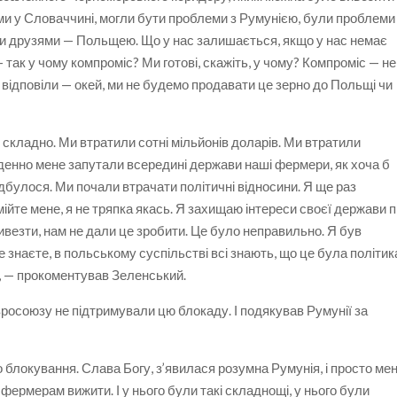
ми у Словаччині, могли бути проблеми з Румунією, були проблеми
ми друзями — Польщею. Що у нас залишається, якщо у нас немає
 так у чому компроміс? Ми готові, скажіть, у чому? Компроміс — не
 відповіли — окей, ми не будемо продавати це зерно до Польщі чи
 складно. Ми втратили сотні мільйонів доларів. Ми втратили
денно мене запутали всередині держави наші фермери, як хоча б
відбулося. Ми почали втрачати політичні відносини. Я ще раз
ійте мене, я не тряпка якась. Я захищаю інтереси своєї держави п
 вивезти, нам не дали це зробити. Це було неправильно. Я був
е знаєте, в польському суспільстві всі знають, що це була політик
”, — прокоментував Зеленський.
росоюзу не підтримували цю блокаду. І подякував Румунії за
 блокування. Слава Богу, з’явилася розумна Румунія, і просто мен
фермерам вижити. І у нього були такі складнощі, у нього були