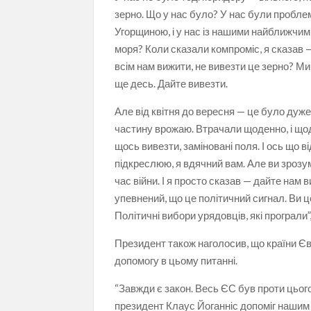
зерно. Що у нас було? У нас були пробле
Угорщиною, і у нас із нашими найближчи
моря? Коли сказали компроміс, я сказав —
всім нам вижити, не вивезти це зерно? Ми
ще десь. Дайте вивезти.
Але від квітня до вересня — це було дуже
частину врожаю. Втрачали щоденно, і що
щось вивезти, заміновані поля. І ось що 
підкреслюю, я вдячний вам. Але ви зрозум
час війни. І я просто сказав — дайте нам
упевнений, що це політичний сигнал. Ви ц
Політичні вибори урядовців, які програли
Президент також наголосив, що країни Єв
допомогу в цьому питанні.
“Завжди є закон. Весь ЄС був проти цього
президент Клаус Йоганніс допоміг нашим 