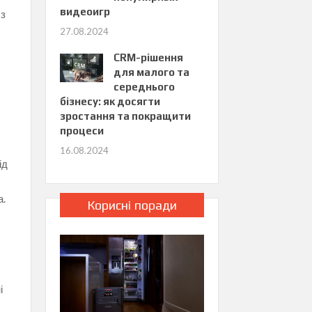
видеоигр
 з
27.08.2024
CRM-рішення
для малого та
середнього
бізнесу: як досягти
зростання та покращити
процеси
16.08.2024
ід
а.
Корисні поради
і