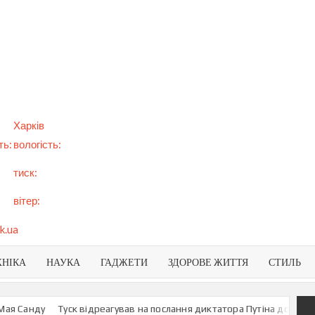
арт
вини
NEWS
раїни
віту
Харків
ть:
вологість:
тиск:
вітер:
k.ua
ХНІКА
НАУКА
ГАДЖЕТИ
ЗДОРОВЕ ЖИТТЯ
СТИЛЬ
Санду
Туск відреагував на послання диктатора Путіна до росіян