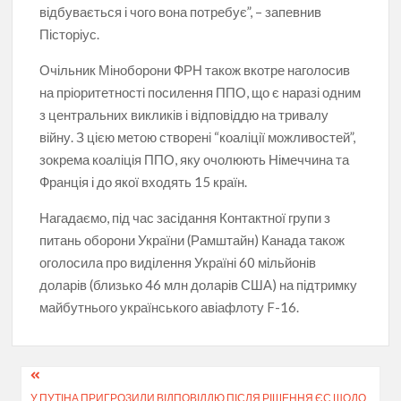
відбувається і чого вона потребує”, – запевнив
Пісторіус.
Очільник Міноборони ФРН також вкотре наголосив
на пріоритетності посилення ППО, що є наразі одним
з центральних викликів і відповіддю на тривалу
війну. З цією метою створені “коаліції можливостей”,
зокрема коаліція ППО, яку очолюють Німеччина та
Франція і до якої входять 15 країн.
Нагадаємо, під час засідання Контактної групи з
питань оборони України (Рамштайн) Канада також
оголосила про виділення Україні 60 мільйонів
доларів (близько 46 млн доларів США) на підтримку
майбутнього українського авіафлоту F-16.
Навігація
У ПУТІНА ПРИГРОЗИЛИ ВІДПОВІДДЮ ПІСЛЯ РІШЕННЯ ЄС ЩОДО