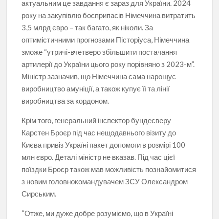
актуальним це завдання є зараз для України. 2024
року на закупівлю боєприпасів Німеччина витратить
3,5 млрд євро – так багато, як ніколи. За
оптимістичними прогнозами Пісторіуса, Німеччина
зможе “утричі-вчетверо збільшити постачання
артилерії до України цього року порівняно з 2023-м”.
Міністр зазначив, що Німеччина сама нарощує
виробництво амуніції, а також купує її та лінії
виробництва за кордоном.
Крім того, генеральний інспектор бундесверу
Карстен Броєр під час нещодавнього візиту до
Києва привіз Україні пакет допомоги в розмірі 100
млн євро. Деталі міністр не вказав. Під час цієї
поїздки Броєр також мав можливість познайомитися
з новим головнокомандувачем ЗСУ Олександром
Сирським.
“Отже, ми дуже добре розуміємо, що в Україні