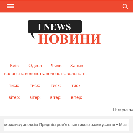
Skip
Search
to
content
I
Смарт
новини
NEW
України
і світу
Київ
Одеса
Львів
Харків
вологість:
вологість:
вологість:
вологість:
тиск:
тиск:
тиск:
тиск:
вітер:
вітер:
вітер:
вітер:
Погода на
о можливу анексію Придністров’я є тактикою залякування – Мая Сан