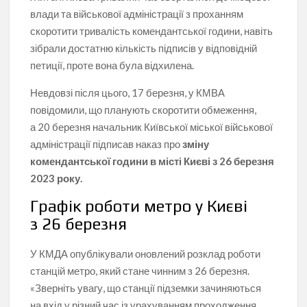
влади та військової адміністрації з проханням
скоротити тривалість комендантської години, навіть
зібрали достатню кількість підписів у відповідній
петиції, проте вона була відхилена.
Невдовзі після цього, 17 березня, у КМВА
повідомили, що планують скоротити обмеження,
а 20 березня начальник Київської міської військової
адміністрації підписав наказ про
зміну
комендантської години в місті Києві з 26 березня
2023 року.
Графік роботи метро у Києві
з 26 березня
У КМДА опублікували оновлений розклад роботи
станцій метро, який стане чинним з 26 березня.
«Зверніть увагу, що станції підземки зачиняються
на вхід у різний час із урахуванням проходження