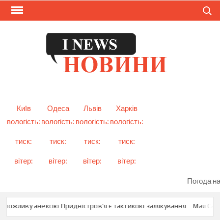
Skip
Search
to
content
I
Смарт
новини
NEW
України
і світу
Київ
Одеса
Львів
Харків
вологість:
вологість:
вологість:
вологість:
тиск:
тиск:
тиск:
тиск:
вітер:
вітер:
вітер:
вітер:
Погода на
можливу анексію Придністров’я є тактикою залякування – Мая Санду