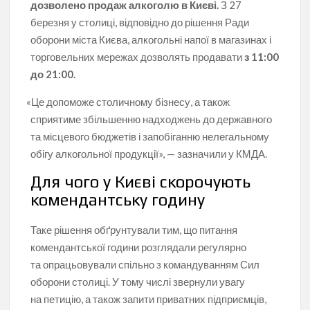
дозволено продаж алкоголю в Києві.
З 27
березня у столиці, відповідно до рішення Ради
оборони міста Києва, алкогольні напої в магазинах і
торговельних мережах дозволять продавати
з 11:00
до 21:00.
«
Це допоможе столичному бізнесу, а також
сприятиме збільшенню надходжень до державного
та місцевого бюджетів і запобіганню нелегальному
обігу алкогольної продукції», — зазначили у КМДА.
Для чого у Києві скорочують
комендантську годину
Таке рішення обґрунтували тим, що питання
комендантської години розглядали регулярно
та опрацьовували спільно з командуванням Сил
оборони столиці. У тому числі звернули увагу
на петицію, а також запити приватних підприємців,