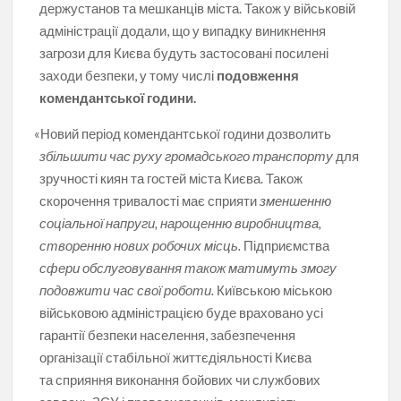
держустанов та мешканців міста. Також у військовій
адміністрації додали, що у випадку виникнення
загрози для Києва будуть застосовані посилені
заходи безпеки, у тому числі
подовження
комендантської години.
«
Новий період комендантської години дозволить
збільшити час руху громадського транспорту
для
зручності киян та гостей міста Києва. Також
скорочення тривалості має сприяти
зменшенню
соціальної напруги, нарощенню виробництва,
створенню нових робочих місць.
Підприємства
сфери обслуговування також матимуть змогу
подовжити час свої роботи.
Київською міською
військовою адміністрацією буде враховано усі
гарантії безпеки населення, забезпечення
організації стабільної життєдіяльності Києва
та сприяння виконання бойових чи службових