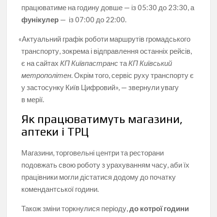
працюватиме на годину довше — із 05:30 до 23:30, а
фунікулер
— із 07:00 до 22:00.
«
Актуальний графік роботи маршрутів громадського
транспорту, зокрема і відправлення останніх рейсів,
є на сайтах
КП Київпастранс
та
КП Київський
метрополітен
. Окрім того, сервіс руху транспорту є
у застосунку Київ Цифровий», — звернули увагу
в мерії.
Як працюватимуть магазини,
аптеки і ТРЦ
Магазини, торговельні центри та ресторани
подовжать свою роботу з урахуванням часу, аби їх
працівники могли дістатися додому до початку
комендантської години.
Також зміни торкнулися періоду,
до котрої години