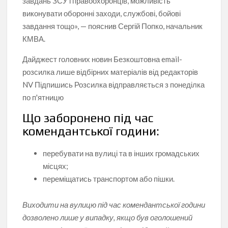
завдань ЗСУ і правоохоронців, можливість
виконувати оборонні заходи, службові, бойові
завдання тощо», — пояснив Сергій Попко, начальник
КМВА.
Дайджест головних новин
Безкоштовна email-
розсилка лише відбірних матеріалів від редакторів
NV
Підпишись
Розсилка відправляється з понеділка
по п'ятницю
Що заборонено під час
комендантської години:
перебувати на вулиці та в інших громадських
місцях;
переміщатись транспортом або пішки.
Виходити на вулицю під час комендантської години
дозволено лише у випадку, якщо був оголошений