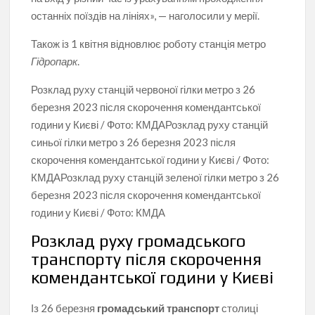
останніх поїздів на лініях», — наголосили у мерії.
Також із 1 квітня відновлює роботу станція метро
Гідропарк
.
Розклад руху станцій червоної гілки метро з 26
березня 2023 після скорочення комендантської
години у Києві / Фото: КМДА
Розклад руху станцій
синьої гілки метро з 26 березня 2023 після
скорочення комендантської години у Києві / Фото:
КМДА
Розклад руху станцій зеленої гілки метро з 26
березня 2023 після скорочення комендантської
години у Києві / Фото: КМДА
Розклад руху громадського
транспорту після скорочення
комендантської години у Києві
Із 26 березня
громадський транспорт
столиці