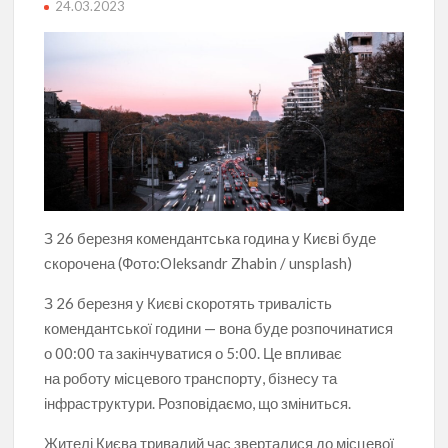
24.03.2023
З 26 березня комендантська година у Києві буде
скорочена (Фото:Oleksandr Zhabin / unsplash)
З 26 березня у Києві скоротять тривалість
комендантської години — вона буде розпочинатися
о 00:00 та закінчуватися о 5:00. Це впливає
на роботу місцевого транспорту, бізнесу та
інфраструктури. Розповідаємо, що зміниться.
Жителі Києва тривалий час зверталися до місцевої