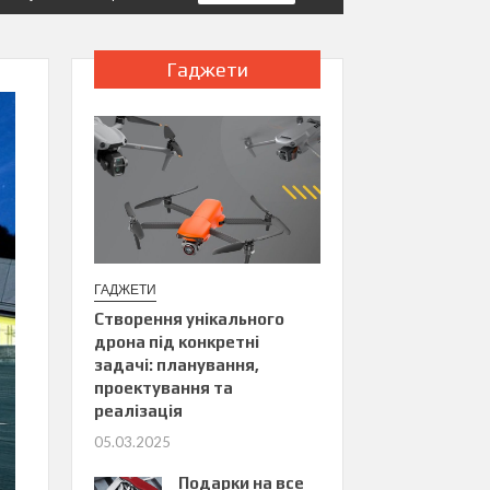
Гаджети
ГАДЖЕТИ
Створення унікального
дрона під конкретні
задачі: планування,
проектування та
реалізація
05.03.2025
Подарки на все