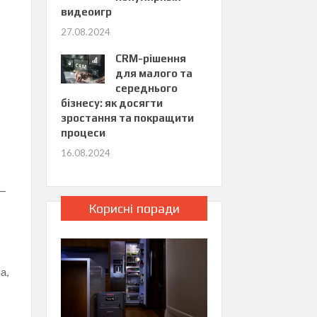
видеоигр
27.08.2024
CRM-рішення
для малого та
середнього
бізнесу: як досягти
зростання та покращити
процеси
16.08.2024
 —
Корисні поради
а,