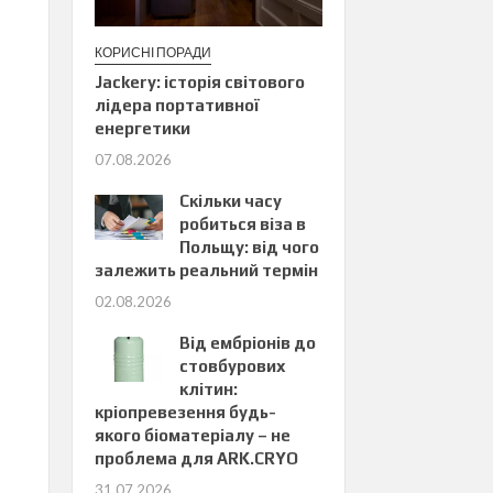
КОРИСНІ ПОРАДИ
Jackery: історія світового
лідера портативної
енергетики
07.08.2026
Скільки часу
робиться віза в
Польщу: від чого
залежить реальний термін
02.08.2026
Від ембріонів до
стовбурових
клітин:
кріопревезення будь-
якого біоматеріалу – не
проблема для ARK.CRYO
31.07.2026