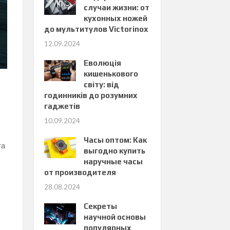
случаи жизни: от
кухонных ножей
до мультитулов Victorinox
12.09.2024
Еволюція
кишенькового
світу: від
годинників до розумних
гаджетів
10.09.2024
Часы оптом: Как
та
выгодно купить
наручные часы
от производителя
28.08.2024
Секреты
научной основы
популярных