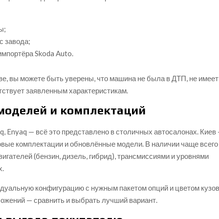
ы;
с завода;
импортёра Skoda Auto.
ве, вы можете быть уверены, что машина не была в ДТП, не имеет
етствует заявленным характеристикам.
моделей и комплектаций
roq, Enyaq — всё это представлено в столичных автосалонах. Киев
новые комплектации и обновлённые модели. В наличии чаще всего
игателей (бензин, дизель, гибрид), трансмиссиями и уровнями
х.
идуальную конфигурацию с нужным пакетом опций и цветом кузов
ожений — сравнить и выбрать лучший вариант.