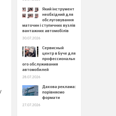
Який інструмент
необхідний для
обслуговування
маточин і ступичних вузлів
вантажних автомобілів
30.07.2026
Сервисный
центр в Буче для
профессиональн
ого обслуживания
автомобилей
28.07.2026
Дахова реклама:
у
порівняємо
формати
27.07.2026
и