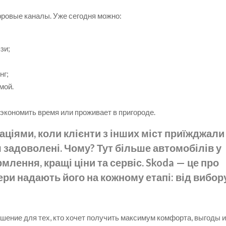
ровые каналы. Уже сегодня можно:
зи;
нг;
мой.
сэкономить время или проживает в пригороде.
уаціями, коли клієнти з інших міст приїжджали
 задоволені. Чому? Тут більше автомобілів у
лення, кращі ціни та сервіс. Skoda — це про
ери надають його на кожному етапі: від вибор
шение для тех, кто хочет получить максимум комфорта, выгоды 