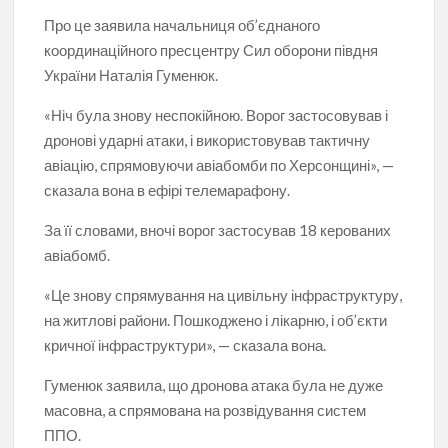
Про це заявила начальниця об’єднаного
координаційного пресцентру Сил оборони півдня
України Наталія Гуменюк.
«Ніч була знову неспокійною. Ворог застосовував і
дронові ударні атаки, і використовував тактичну
авіацію, спрямовуючи авіабомби по Херсонщині», —
сказала вона в ефірі телемарафону.
За її словами, вночі ворог застосував 18 керованих
авіабомб.
«Це знову спрямування на цивільну інфраструктуру,
на житлові райони. Пошкоджено і лікарню, і об’єкти
кричної інфраструктури», — сказала вона.
Гуменюк заявила, що дронова атака була не дуже
масовна, а спрямована на розвідування систем
ППО.