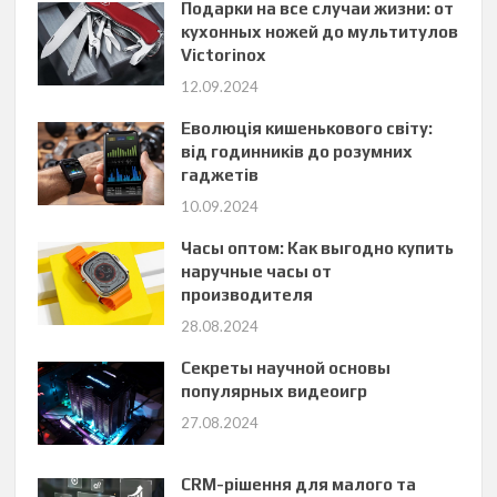
Подарки на все случаи жизни: от
кухонных ножей до мультитулов
Victorinox
12.09.2024
Еволюція кишенькового світу:
від годинників до розумних
гаджетів
10.09.2024
Часы оптом: Как выгодно купить
наручные часы от
производителя
28.08.2024
Секреты научной основы
популярных видеоигр
27.08.2024
CRM-рішення для малого та