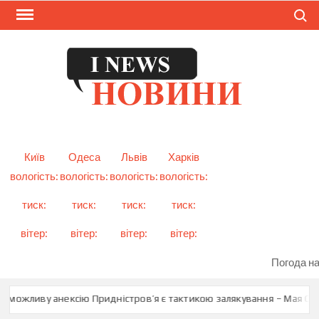
Skip
Search
to
content
I
Смарт
новини
NEW
України
і світу
Київ
Одеса
Львів
Харків
вологість:
вологість:
вологість:
вологість:
тиск:
тиск:
тиск:
тиск:
вітер:
вітер:
вітер:
вітер:
Погода на
 можливу анексію Придністров’я є тактикою залякування – Мая Санд