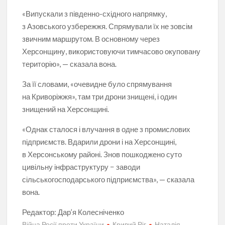
«Випускали з південно-східного напрямку,
з Азовського узбережжя. Спрямували їх не зовсім
звичним маршрутом. В основному через
Херсонщину, використовуючи тимчасово окуповану
територію», — сказала вона.
За її словами, «очевидне було спрямування
на Криворіжжя», там три дрони знищені, і один
знищений на Херсонщині.
«Однак сталося і влучання в одне з промислових
підприємств. Вдарили дрони і на Херсонщині,
в Херсонському районі. Знов пошкоджено суто
цивільну інфраструктуру − заводи
сільськогосподарського підприємства», — сказала
вона.
Редактор:
Дар’я Колесніченко
Війна Росії проти України
Кривий Ріг
Наталія