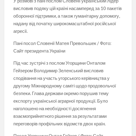
У розмові з пані послом Словенії український лідер
висловив подяку цій країні насамперед за 10 пакетів
оборонної підтримки, а також гуманітарну допомогу,
надану від початку широкомасштабної російської
агресії.
Пані посол Словенії Матея Превольшек / Фото:
Сайт президента України
Під час зустрічі з послом Угорщини Онталом
Гейзером Володимир Зеленський висловив
сподівання на участь угорського керівництва у
другому Міжнародному саміті щодо продовольчої
безпеки. Глава держави окремо порушив тему
експорту української аграрної продукції. Було
наголошено на необхідності досягнення
взаємоприйнятного рішення за результатами
переговорів профільних відомств двох країн.
Посол Угорщини Онтал Гейзер / Фото: Сайт