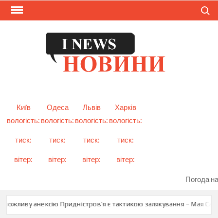
Skip
Search
to
content
I
Смарт
новини
NEW
України
і світу
Київ
Одеса
Львів
Харків
вологість:
вологість:
вологість:
вологість:
тиск:
тиск:
тиск:
тиск:
вітер:
вітер:
вітер:
вітер:
Погода на
можливу анексію Придністров’я є тактикою залякування – Мая Санд