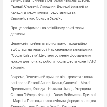
Зеленський прийняв вірчі грамоти послів Естонії,
Франції, Словенії, Угорщини, Великої Британії та
Канади, а також голови представництва
Європейського Союзу в Україні.
Про це повідомили на офіційному сайті глави
держави.
Церемонія прийняття вірчих грамот традиційно
відбулася на території Національного заповідника
“Софія Київська”. Це стало останнім формальним
кроком для початку роботи послів шести країн НАТО
в Україні.
Зокрема, Зеленський прийняв вірчі грамоти в нових
пані посла Естонії Аннелі Кольк, Словенії – Матеї
Превольшек, Канади – Наталки Цмоць, Угорщини –
Онтала Гейзера, Франції – Гаеля Вейсьєера, Британії
– Мартіна Гарріса, а також очільниці представництва
Європейського Союзу в Україні Катаріни