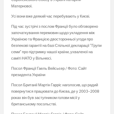
Матернової.
Усі вони вже деякий час перебувають у Києві.
Під час зустрічі з послом Франції було обговорено
започаткування перемовин щодо укладення між
Україною та Францією двосторонньої угоди про
безпекові гарантії на базі Спільної декларації “Групи
семи” про підтримку нашої країни, ухваленої на
саміті НАТО у Вільнюсі.
Посол Франції Гаель Вейсьєер / Фото: Сайт
президента України
Посол Британії Мартін Гарріс наголосив, що радий
повернутися працювати до Києва, де у 2003–2008
роках він був заступником голови місії у
британському посольстві.
Посол Британії Мартін Гарріс / Фото: Сайт