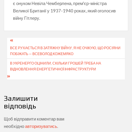
є онуком Невіла Чемберлена, прем'єр-міністра
Великої Британії у 1937-1940 роках, який оголосив
війну Гітлеру.
Навігація
ВСЕ РУХАЄТЬСЯ В ЗАТЯЖНУ ВІЙНУ, Я НЕ ОЧІКУЮ, ЩО РОСІЯНИ
записів
ПОБІЖАТЬ — ВСЕВОЛОД КОЖЕМЯКО
В УКРЕНЕРГО ОЦІНИЛИ, СКІЛЬКИ ГРОШЕЙ ТРЕБА НА
ВІДНОВЛЕННЯ ЕНЕРГЕТИЧНОЇ ІНФРАСТРУКТУРИ
Залишити
відповідь
Щоб відправити коментар вам
необхідно
авторизуватись
.