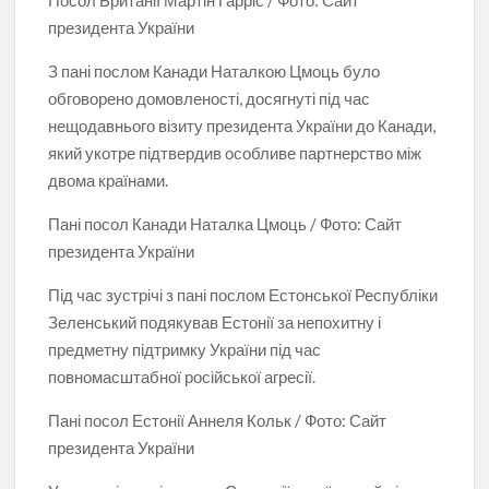
президента України
З пані послом Канади Наталкою Цмоць було
обговорено домовленості, досягнуті під час
нещодавнього візиту президента України до Канади,
який укотре підтвердив особливе партнерство між
двома країнами.
Пані посол Канади Наталка Цмоць / Фото: Сайт
президента України
Під час зустрічі з пані послом Естонської Республіки
Зеленський подякував Естонії за непохитну і
предметну підтримку України під час
повномасштабної російської агресії.
Пані посол Естонії Аннеля Кольк / Фото: Сайт
президента України