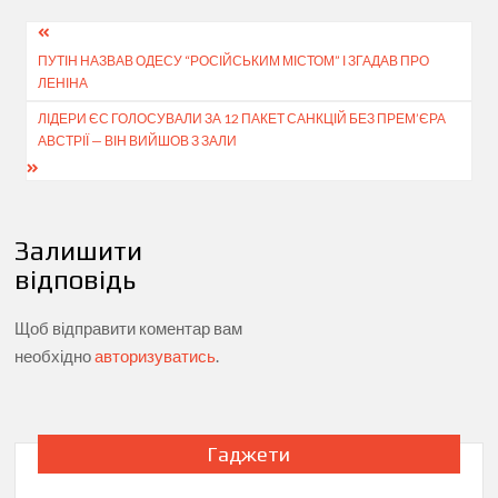
Навігація
ПУТІН НАЗВАВ ОДЕСУ “РОСІЙСЬКИМ МІСТОМ” І ЗГАДАВ ПРО
записів
ЛЕНІНА
ЛІДЕРИ ЄС ГОЛОСУВАЛИ ЗА 12 ПАКЕТ САНКЦІЙ БЕЗ ПРЕМ’ЄРА
АВСТРІЇ — ВІН ВИЙШОВ З ЗАЛИ
Залишити
відповідь
Щоб відправити коментар вам
необхідно
авторизуватись
.
Гаджети