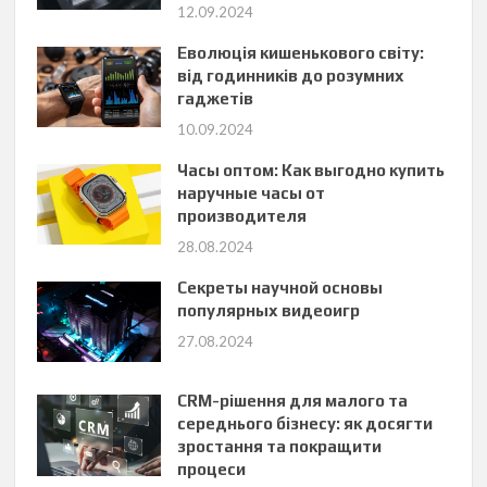
12.09.2024
Еволюція кишенькового світу:
від годинників до розумних
гаджетів
10.09.2024
Часы оптом: Как выгодно купить
наручные часы от
производителя
28.08.2024
Секреты научной основы
популярных видеоигр
27.08.2024
CRM-рішення для малого та
середнього бізнесу: як досягти
зростання та покращити
процеси