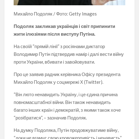
Михайло Подоляк / Фото: Getty Images
Подоляк закликав українців і світ припинити
жити ілюзіями після виступу Путіна.
На своїй “прямій лінії” з росіянами диктатор
Володимир Путін підтвердив намір і далі вести війну
проти України, вбивати і завойовувати.
Про це заявив радник керівника Офісу президента
Михайло Подоляк у соцмережі Х (Тwitter).
“Він люто ненавидить Україну, і це єдина причина
повномасштабної війни. Він також ненавидить
багато інших країн і демократій, з якими також хоче
“розібратися”, – зазначив Подоляк.
На думку Подоляка, Путін продовжуватиме війну,
“доки не вгамує свою кровожерливість і ненависть”.