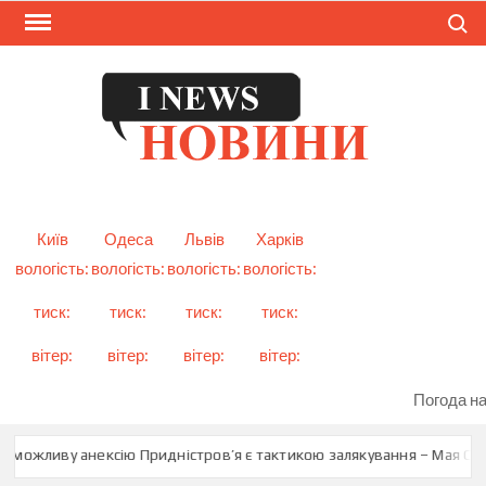
Skip
Search
to
content
I
Смарт
новини
NEW
України
і світу
Київ
Одеса
Львів
Харків
вологість:
вологість:
вологість:
вологість:
тиск:
тиск:
тиск:
тиск:
вітер:
вітер:
вітер:
вітер:
Погода на
 можливу анексію Придністров’я є тактикою залякування – Мая Сан