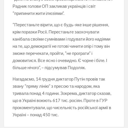
Радник голови ОП закликав українців і світ
“припинити жити ілюзіями”.
“Перестаньте вірити, що є будь-яке інше рішення,
крім поразки Росії. Перестаньте заохочувати
канібала своїми сумнівами і годувати його надіями
на те, що демократії не готові чинити опір і тому він
зможе перечекати, пройти, “не програти” і
домовитися. Все ясно і очевидно. Є чорне і біле. І
більше нічого”, – підсумував Подоляк.
Нагадаємо, 14 грудня диктатор Путін провів так
звану “пряму лінію” з пресою та народом, яка
тривала понад 4 години. Зокрема, диктатор сказав,
що в Україні воюють 617 тис. росіян. Проте в ГУР
прокоментували, що чисельність російської армії в
Україні – понад 450 тис.