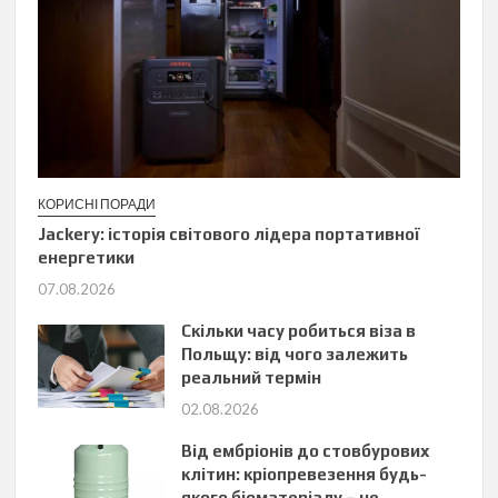
КОРИСНІ ПОРАДИ
Jackery: історія світового лідера портативної
енергетики
07.08.2026
Скільки часу робиться віза в
Польщу: від чого залежить
реальний термін
02.08.2026
Від ембріонів до стовбурових
клітин: кріопревезення будь-
якого біоматеріалу – не