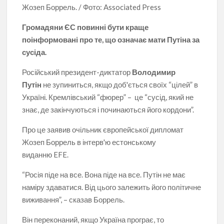
Жозеп Боррель. / Фото: Associated Press
Громадяни ЄС повинні бути краще
поінформовані про те, що означає мати Путіна за
сусіда.
Російський президент-диктатор
Володимир
Путін
не зупиниться, якщо доб'ється своїх “цілей” в
Україні. Кремлівський “фюрер” – це “сусід, який не
знає, де закінчуються і починаються його кордони”.
Про це заявив очільник європейської дипломат
Жозеп Боррель в інтерв'ю естонському
виданню EFE.
“Росія піде на все. Вона піде на все. Путін не має
наміру здаватися. Від цього залежить його політичне
виживання”, – сказав Боррель.
Він переконаний, якщо Україна програє, то