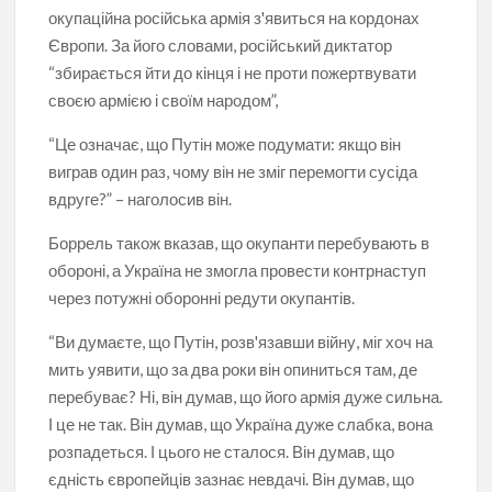
окупаційна російська армія з'явиться на кордонах
Європи. За його словами, російський диктатор
“збирається йти до кінця і не проти пожертвувати
своєю армією і своїм народом”,
“Це означає, що Путін може подумати: якщо він
виграв один раз, чому він не зміг перемогти сусіда
вдруге?” – наголосив він.
Боррель також вказав, що окупанти перебувають в
обороні, а Україна не змогла провести контрнаступ
через потужні оборонні редути окупантів.
“Ви думаєте, що Путін, розв'язавши війну, міг хоч на
мить уявити, що за два роки він опиниться там, де
перебуває? Ні, він думав, що його армія дуже сильна.
І це не так. Він думав, що Україна дуже слабка, вона
розпадеться. І цього не сталося. Він думав, що
єдність європейців зазнає невдачі. Він думав, що