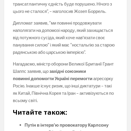
трансатлантичну єдність буде порушено. Нічого з
цього не сталося”, – наголосив Жозеп Боррель.
Дипломат заявив, “ми повинні продовжувати
наполягати на допомозі народу, який захищається
від потужного сусіда, який хоче нав'язати своє
панування силою” і який має “ностальгію за старою
радянською або царською імперією”.
Нагадаємо, міністр оборони Великої Британії Грант
Шаппс заявив, що
західні союзники
повинні допомогти Україні перемогти
агресорку
Росію. Інакше існує ризик, що інші диктатури – такі
як Китай, Північна Корея та Іран – активізуються по
всьому світі.
Читайте також:
Путін в інтерв'ю провокатору Карлсону