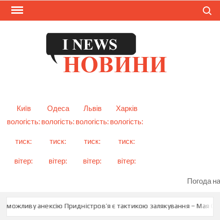
Skip
Search
to
content
I
Смарт
новини
NEW
України
і світу
Київ
Одеса
Львів
Харків
вологість:
вологість:
вологість:
вологість:
тиск:
тиск:
тиск:
тиск:
вітер:
вітер:
вітер:
вітер:
Погода на
о можливу анексію Придністров’я є тактикою залякування – Мая Сан