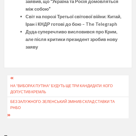
заявив, що “Україна та Росія домовляться
між собою”
Світ на порозі Третьої світової війни: Китай,
Іран і КНДР готові до бою – The Telegraph
Дуда суперечливо висловився про Крим,
але після критики президент зробив нову
заяву
Навігація
НА “ВИБОРАХ ПУТІНА” БУДУТЬ ЩЕ ТРИ КАНДИДАТИ: КОГО
записів
ДОПУСТИВ КРЕМЛЬ
БЕЗ ЗАЛУЖНОГО: ЗЕЛЕНСЬКИЙ ЗМІНИВ СКЛАД СТАВКИ ТА
РНБО