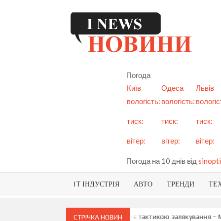
Skip
to
content
I
См
но
Ук
Погода
і с
Київ
Одеса
Львів
вологість:
вологість:
вологіс
тиск:
тиск:
тиск:
вітер:
вітер:
вітер:
Погода на 10 днів від
sinopti
IT ІНДУСТРІЯ
АВТО
ТРЕНДИ
ТЕ
 про можливу анексію Придністров’я є тактикою залякування – Мая 
СТРІЧКА НОВИН