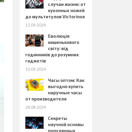
случаи жизни: от
кухонных ножей
до мультитулов Victorinox
12.09.2024
Еволюція
кишенькового
світу: від
годинників до розумних
гаджетів
10.09.2024
Часы оптом: Как
выгодно купить
наручные часы
от производителя
28.08.2024
Секреты
научной основы
популярных