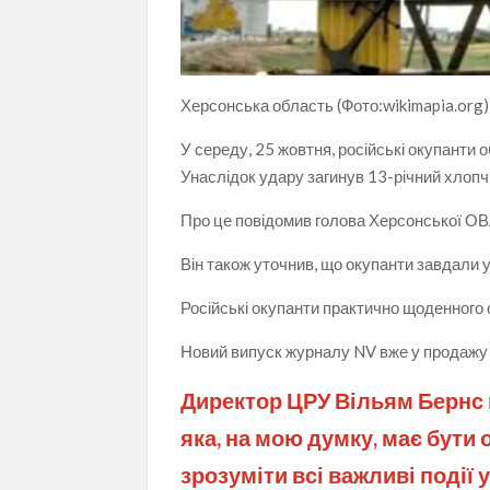
Херсонська область (Фото:wikimapia.org)
У середу, 25 жовтня, російські окупанти
Унаслідок удару загинув 13-річний хлопч
Про це повідомив голова Херсонської О
Він також уточнив, що окупанти завдали 
Російські окупанти практично щоденного о
Новий випуск журналу NV вже у продажу
Директор ЦРУ Вільям Бернс 
яка, на мою думку, має бути
зрозуміти всі важливі події у