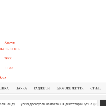
арт
вини
NEWS
раїни
віту
Харків
ть:
вологість:
тиск:
вітер:
k.ua
ХНІКА
НАУКА
ГАДЖЕТИ
ЗДОРОВЕ ЖИТТЯ
СТИЛЬ
Санду
Туск відреагував на послання диктатора Путіна до росіян
У