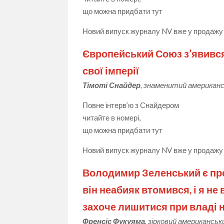
що можна придбати тут
Новий випуск журналу NV вже у продажу
Європейський Союз з’явився 
свої імперії
Тімоті Снайдер
, знаменитий американс
Повне інтерв’ю з Снайдером
читайте в номері,
що можна придбати тут
Новий випуск журналу NV вже у продажу
Володимир Зеленський є през
він неабияк втомився, і я не
захоче лишитися при владі 
Френсіс Фукуяма
, зірковий американськ