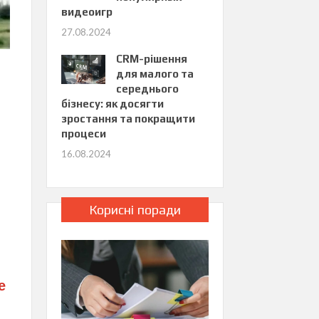
видеоигр
27.08.2024
CRM-рішення
для малого та
середнього
бізнесу: як досягти
зростання та покращити
процеси
16.08.2024
.
Корисні поради
е