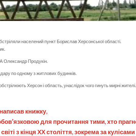
 обстріляли населений пункт Борислав Херсонської області.
ик.
ВА Олександр Продукін.
удару по одному з житлових будинків.
бстрілюють Херсон і область, унаслідок чого гинуть мирні жителі
написав книжку,
 обов’язковою для прочитання тими, хто прагн
 світі з кінця ХХ століття, зокрема за кулісами