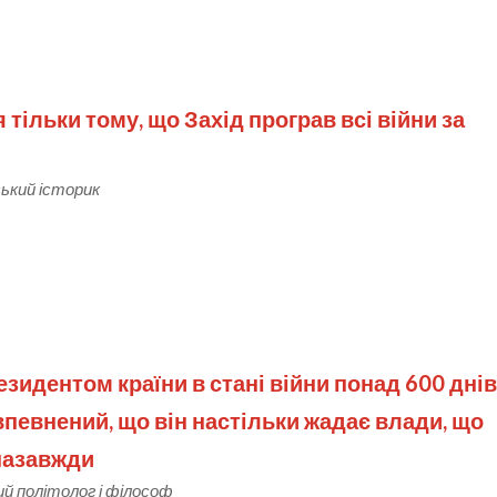
тільки тому, що Захід програв всі війни за
ький історик
идентом країни в стані війни понад 600 днів
 впевнений, що він настільки жадає влади, що
назавжди
ий політолог і філософ