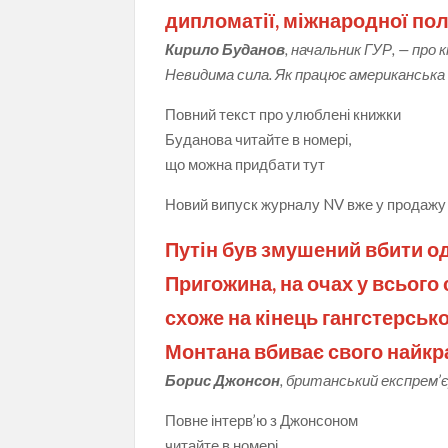
дипломатії, міжнародної пол
Кирило Буданов
, начальник ГУР, — про 
Невидима сила. Як працює американська
Повний текст про улюблені книжки
Буданова читайте в номері,
що можна придбати тут
Новий випуск журналу NV вже у продажу
Путін був змушений вбити од
Пригожина, на очах у всього 
схоже на кінець гангстерськ
Монтана вбиває свого найкр
Борис Джонсон
, британський експрем’
Повне інтерв’ю з Джонсоном
читайте в номері,