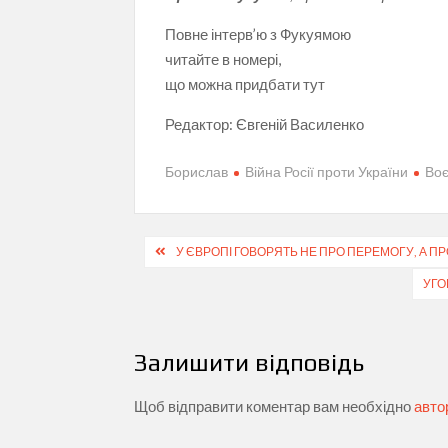
Повне інтерв’ю з Фукуямою
читайте в номері,
що можна придбати тут
Редактор:
Євгеній Василенко
Борислав
Війна Росії проти України
Воє
Навігація
У ЄВРОПІ ГОВОРЯТЬ НЕ ПРО ПЕРЕМОГУ, А П
записів
УГО
Залишити відповідь
Щоб відправити коментар вам необхідно
авто