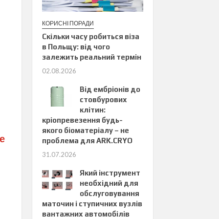
КОРИСНІ ПОРАДИ
Скільки часу робиться віза
в Польщу: від чого
залежить реальний термін
02.08.2026
Від ембріонів до
стовбурових
клітин:
кріопревезення будь-
якого біоматеріалу – не
Це
проблема для ARK.CRYO
31.07.2026
Який інструмент
необхідний для
обслуговування
маточин і ступичних вузлів
вантажних автомобілів