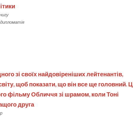
ітики
книгу
 дипломатія
ного зі своїх найдовіреніших лейтенантів,
світу, щоб показати, що він все ще головний. 
ого фільму Обличчя зі шрамом, коли Тоні
ащого друга
єр