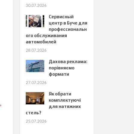
30.07.2026
Сервисный
центр в Буче для
профессиональн
ого обслуживания
автомобилей
28.07.2026
Дахова реклама:
порівняємо
формати
27.07.2026
Як обрати
комплектуючі
,
для натяжних
стель?
25.07.2026