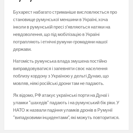
Бухарест набагато стриманіше висловлюється про
становище румунської меншини в Україні, хоча
інколи в румунській пресі з'являються натяки на
невдоволення, що під мобілізацію в Україні
потрапляють і етнічні румуни-громадяни нашої
держави.
Натомість румунська влада змушена постійно
виправдовуватися і запевняти своє населення
поблизу кордону з Україною у дельті Дунаю, що
мовляв, ніякі російські дрони там не падають.
Як відомо, РФ атакує українські порти на Дунаї і
уламки “шахедів” падають і на румунський бік ріки. У
НАТО ж назвали падіння уламків дронів в Румунії
“випадковими інцидентами”, які можуть повторитися.