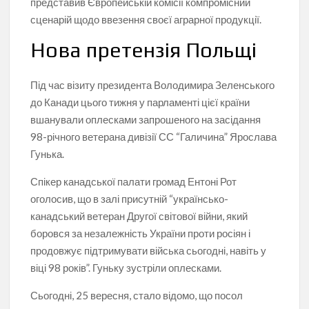
представив Європейській комісії компромісний
сценарій щодо ввезення своєї аграрної продукції.
Нова претензія Польщі
Під час візиту президента Володимира Зеленського
до Канади цього тижня у парламенті цієї країни
вшанували оплесками запрошеного на засідання
98-річного ветерана дивізії СС “Галичина” Ярослава
Гунька.
Спікер канадської палати громад Ентоні Рот
оголосив, що в залі присутній “українсько-
канадський ветеран Другої світової війни, який
боровся за незалежність України проти росіян і
продовжує підтримувати війська сьогодні, навіть у
віці 98 років”. Гуньку зустріли оплесками.
Сьогодні, 25 вересня, стало відомо, що посол