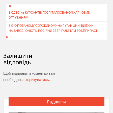
Навігація
В ОДЕСІ 46 КУРСАНТІВ ГОСПІТАЛІЗОВАНО З ХАРЧОВИМ
записів
ОТРУЄННЯМ
В ОКУПОВАНОМУ СОРОКИНОМУ НА ЛУГАНЩИНІ ВИБУХИ
НА ЗАВОДІ ЮНІСТЬ. РОСІЯНИ ЗБЕРІГАЛИ ТАМ БОЄПРИПАСИ
Залишити
відповідь
Щоб відправити коментар вам
необхідно
авторизуватись
.
Гаджети