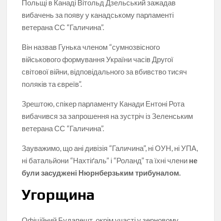
Польщі в Канаді Вітольд Дзельський зажадав
вибачень за появу у канадському парламенті
ветерана СС “Галичина”.
Він назвав Гунька членом “сумнозвісного
військового формування України часів Другої
світової війни, відповідального за вбивство тисяч
поляків та євреїв”.
Зрештою, спікер парламенту Канади Ентоні Рота
вибачився за запрошення на зустріч із Зеленським
ветерана СС “Галичина”.
Зауважимо, що ані дивізія “Галичина”, ні ОУН, ні УПА,
ні батальйони “Нахтіґаль” і “Роланд” та їхні члени
не
були засуджені Нюрнберзьким трибуналом.
Угорщина
Офіційний Будапешт, окрім участі у зерновому