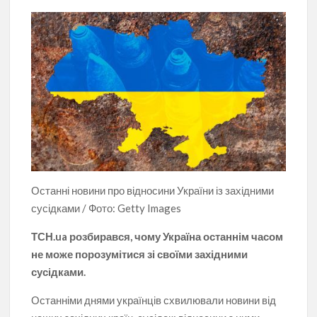
Останні новини про відносини України із західними
сусідками / Фото: Getty Images
ТСН.ua розбирався, чому Україна останнім часом
не може порозумітися зі своїми західними
сусідками.
Останніми днями українців схвилювали новини від