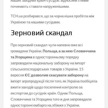
наших західних країн-сусідок: відносини з ними
починають ставати напруженішими.
ТСН.ua розбирався, що за чорна кішка пробігла між
Україною та нашими сусідами.
Зерновий скандал
Про зерновий скандал чули напевно вже всі
громадяни України.
Польща
, а за нею Словаччина
та Угорщина
в односторонньому порядку
запровадили національну заборону на імпорт
сільськогосподарських товарів з України. 15
вересня
ЄС дозволив скасувати заборону
на
імпорт агропродукції після того, як Україна пообіцяла
вжити заходів щодо посилення контролю за
експортом до сусідніх країн. Однак Польща,
Словаччина та Угорщина того ж дня запровадили
односторонні ембарго на збіжжя з України.