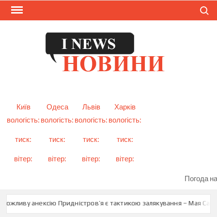
Skip
Search
to
content
I
Смарт
новини
NEW
України
і світу
Київ
Одеса
Львів
Харків
вологість:
вологість:
вологість:
вологість:
тиск:
тиск:
тиск:
тиск:
вітер:
вітер:
вітер:
вітер:
Погода на
ожливу анексію Придністров’я є тактикою залякування – Мая Санду