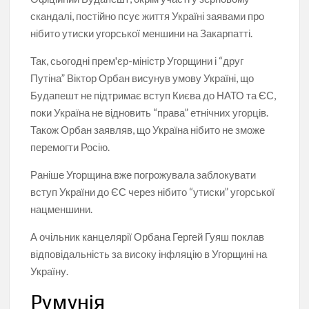
скандалі, постійно псує життя Україні заявами про
нібито утиски угорської меншини на Закарпатті.
Так, сьогодні прем'єр-міністр Угорщини і “друг
Путіна” Віктор Орбан висунув умову Україні, що
Будапешт не підтримає вступ Києва до НАТО та ЄС,
поки Україна не відновить “права” етнічних угорців.
Також Орбан заявляв, що Україна нібито не зможе
перемогти Росію.
Раніше Угорщина вже погрожувала заблокувати
вступ України до ЄС через нібито “утиски” угорської
нацменшини.
А очільник канцелярії Орбана Гергей Гуяш поклав
відповідальність за високу інфляцію в Угорщині на
Україну.
Румунія