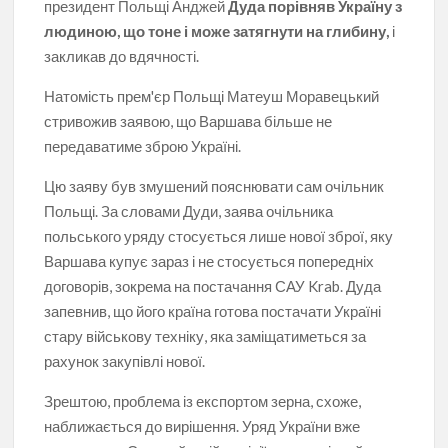
президент Польщі Анджей
Дуда порівняв Україну з
людиною, що тоне і може затягнути на глибину,
і
закликав до вдячності.
Натомість прем'єр Польщі Матеуш Моравецький
стривожив заявою, що Варшава більше не
передаватиме зброю Україні.
Цю заяву був змушений пояснювати сам очільник
Польщі. За словами Дуди, заява очільника
польського уряду стосується лише нової зброї, яку
Варшава купує зараз і не стосується попередніх
договорів, зокрема на постачання САУ Krab. Дуда
запевнив, що його країна готова постачати Україні
стару військову техніку, яка заміщатиметься за
рахунок закупівлі нової.
Зрештою, проблема із експортом зерна, схоже,
наближається до вирішення. Уряд України вже