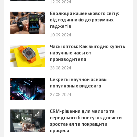
12.09.2024
Еволюція кишенькового світу:
від годинників до розумних
гаджетів
10.09.2024
Часы оптом: Как выгодно купить
наручные часы от
производителя
28.08.2024
Секреты научной основы
популярных видеоигр
27.08.2024
CRM-рішення для малого та
середнього бізнесу: як досягти
зростання та покращити
процеси