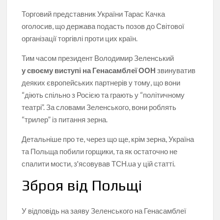
Торговий представник України Тарас Качка
оголосив, що держава подасть позов до Світової
організації торгівлі проти цих країн.
Тим часом президент Володимир Зеленський
у своєму виступі на Генасамблеї ООН
звинуватив
деяких європейських партнерів у тому, що вони
“діють спільно з Росією та грають у “політичному
театрі”. За словами Зеленського, вони роблять
“трилер” із питання зерна.
Детальніше про те, через що ще, крім зерна, Україна
та Польща побили горщики, та як остаточно не
спалити мости, з'ясовував ТСН.ua у цій статті.
Зброя від Польщі
У відповідь на заяву Зеленського на Генасамблеї