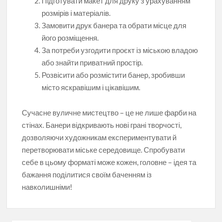
Підготувати макет для друку з урахуванням
розмірів і матеріалів.
Замовити друк банера та обрати місце для
його розміщення.
За потреби узгодити проєкт із міською владою
або знайти приватний простір.
Розвісити або розмістити банер, зробивши
місто яскравішим і цікавішим.
Сучасне вуличне мистецтво – це не лише фарби на
стінах. Банери відкривають нові грані творчості,
дозволяючи художникам експериментувати й
перетворювати міське середовище. Спробувати
себе в цьому форматі може кожен, головне – ідея та
бажання поділитися своїм баченням із
навколишніми!