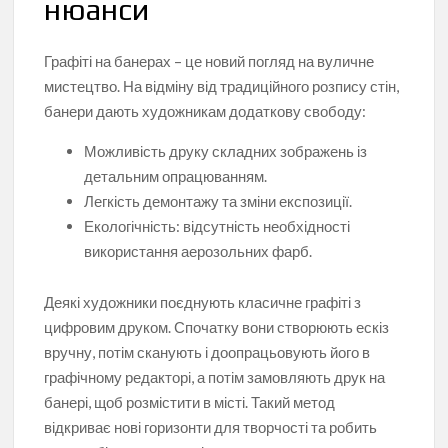
нюанси
Графіті на банерах – це новий погляд на вуличне
мистецтво. На відміну від традиційного розпису стін,
банери дають художникам додаткову свободу:
Можливість друку складних зображень із
детальним опрацюванням.
Легкість демонтажу та зміни експозиції.
Екологічність: відсутність необхідності
використання аерозольних фарб.
Деякі художники поєднують класичне графіті з
цифровим друком. Спочатку вони створюють ескіз
вручну, потім сканують і доопрацьовують його в
графічному редакторі, а потім замовляють друк на
банері, щоб розмістити в місті. Такий метод
відкриває нові горизонти для творчості та робить