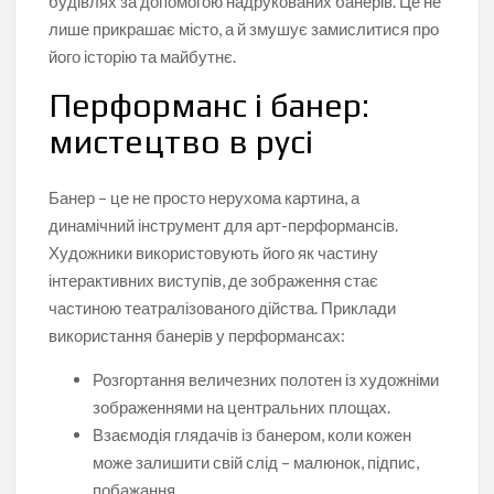
будівлях за допомогою надрукованих банерів. Це не
лише прикрашає місто, а й змушує замислитися про
його історію та майбутнє.
Перформанс і банер:
мистецтво в русі
Банер – це не просто нерухома картина, а
динамічний інструмент для арт-перформансів.
Художники використовують його як частину
інтерактивних виступів, де зображення стає
частиною театралізованого дійства. Приклади
використання банерів у перформансах:
Розгортання величезних полотен із художніми
зображеннями на центральних площах.
Взаємодія глядачів із банером, коли кожен
може залишити свій слід – малюнок, підпис,
побажання.