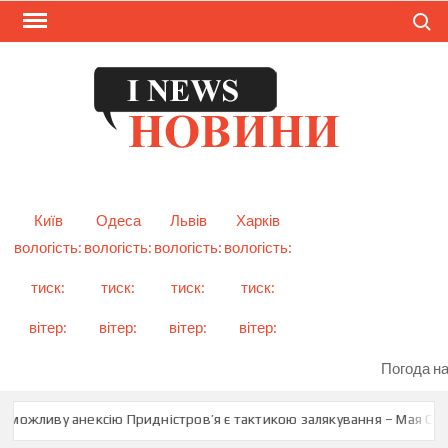
Skip
Search
to
content
I
Смарт
новини
NEW
України
і світу
Київ
Одеса
Львів
Харків
вологість:
вологість:
вологість:
вологість:
тиск:
тиск:
тиск:
тиск:
вітер:
вітер:
вітер:
вітер:
Погода на
 можливу анексію Придністров’я є тактикою залякування – Мая Санд