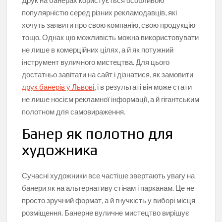
Друк на банерах користується особливою
популярністю серед різних рекламодавців, які
хочуть заявити про свою компанію, свою продукцію
тощо. Однак цю можливість можна використовувати
не лише в комерційних цілях, а й як потужний
інструмент вуличного мистецтва. Для цього
достатньо завітати на сайт і дізнатися, як замовити
друк банерів у Львові
, і в результаті він може стати
не лише носієм рекламної інформації, а й гігантським
полотном для самовираження.
Банер як полотно для
художника
Сучасні художники все частіше звертають увагу на
банери як на альтернативу стінам і парканам. Це не
просто зручний формат, а й гнучкість у виборі місця
розміщення. Банерне вуличне мистецтво вирішує