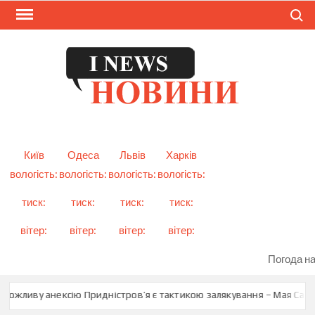
Skip
Search
to
content
I
Смарт
новини
NEW
України
і світу
Київ
Одеса
Львів
Харків
вологість:
вологість:
вологість:
вологість:
тиск:
тиск:
тиск:
тиск:
вітер:
вітер:
вітер:
вітер:
Погода на
ожливу анексію Придністров’я є тактикою залякування – Мая Санду