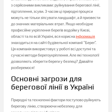
з серйозними викликами: руйнування берегової лінії,
підтоплення, зсуви. З часом ці природні процеси
можуть не тільки зіпсувати ландшафт, а й призвести
до значних матеріальних втрат. Якщо необхідне
професійне укріплення берегів водойм у Києві,
області та по всій Україні, вся корисна
інформація
знаходиться на сайті будівельної компанії “Берег”.
Ця компанія використовує у роботі всі доступні та
сучасні методи берегоукріплення. Але які технології
дозволяють зберегти береги у безпеці? Давайте
розберемося!
Основні загрози для
берегової лінії в Україні
Природні та техногенні фактори поступово руйнують
берегову лінію, створюючи небезпеку для