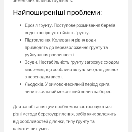
земельних ділянок і будівель.
Найпоширеніші проблеми:
Ерозія ґрунту. Поступове розмивання берегів
водою погіршує стійкість ґрунту.
Підтоплення. Коливання рівня води
призводять до перезволоження ґрунту та
руйнування рослинності.
Зсуви. Нестабільність ґрунту загрожує сходом
мас землі, що особливо актуально для ділянок
з перепадом висот.
Льодохід. У зимово-весняний період крига
чинить сильний механічний вплив на берег.
Для запобігання цим проблемам застосовуються
різні методи берегоукріплення, вибір яких залежить
від особливостей ділянки, типу ґрунту та
кліматичних умов.