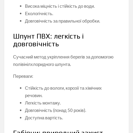
Висока міцність і стійкість до води.
Екологічність.
Довговічність за правильної обробки.
Шпунт ПВХ: легкість і
довговічність
Сучасний метод укріплення берегів за допомогою
полівінілхлоридного шпунта.
Переваги:
Стійкість до вологи, корозії та хімічних
речовин.
Легкість монтажу.
Довговічність (понад 50 років).
Доступна вартість.
Габіони: природний захист