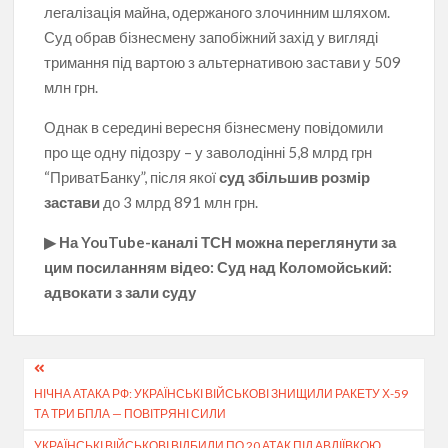
легалізація майна, одержаного злочинним шляхом.
Суд обрав бізнесмену запобіжний захід у вигляді
тримання під вартою з альтернативою застави у 509
млн грн.
Однак в середині вересня бізнесмену повідомили
про ще одну підозру – у заволодінні 5,8 млрд грн
“ПриватБанку”, після якої
суд збільшив розмір
застави
до 3 млрд 891 млн грн.
▶ На YouTube-каналі ТСН можна переглянути за
цим посиланням відео: Суд над Коломойський:
адвокати з зали суду
Навігація
НІЧНА АТАКА РФ: УКРАЇНСЬКІ ВІЙСЬКОВІ ЗНИЩИЛИ РАКЕТУ Х-59
записів
ТА ТРИ БПЛА — ПОВІТРЯНІ СИЛИ
УКРАЇНСЬКІ ВІЙСЬКОВІ ВІДБИЛИ ПО 20 АТАК ПІД АВДІЇВКОЮ