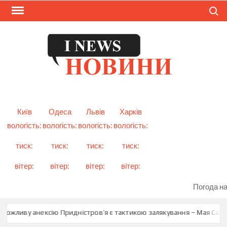
Skip
Search
to
content
I
Смарт
новини
NEW
України
і світу
Київ
Одеса
Львів
Харків
вологість:
вологість:
вологість:
вологість:
тиск:
тиск:
тиск:
тиск:
вітер:
вітер:
вітер:
вітер:
Погода на
можливу анексію Придністров’я є тактикою залякування – Мая Санду