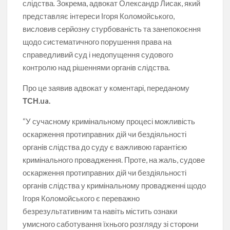
слідства. Зокрема, адвокат Олександр Лисак, який
представляє інтереси Ігоря Коломойського,
висловив серйозну стурбованість та занепокоєння
щодо систематичного порушення права на
справедливий суд і недопущення судового
контролю над рішеннями органів слідства.
Про це заявив адвокат у коментарі, переданому
ТСН.ua.
“У сучасному кримінальному процесі можливість
оскарження протиправних дій чи бездіяльності
органів слідства до суду є важливою гарантією
кримінального провадження. Проте, на жаль, судове
оскарження протиправних дій чи бездіяльності
органів слідства у кримінальному провадженні щодо
Ігоря Коломойського є переважно
безрезультативним та навіть містить ознаки
умисного саботування їхнього розгляду зі сторони