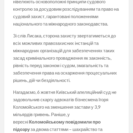
нівелюють основоположні принципи судового
контролю за досудовим розслідуванням та право на
судовий захист, гарантовані положеннями
національного та міжнародного законодавства.
Зі слів Лисака, сторона захисту звертатиметься до
всіх можливих правозахисних інстанцій та
міжнародних організацій для забезпеченнях таких
засад кримінального провадження як законність,
рівність перед законом і судом, змагальність та
забезпечення права на оскарження процесуальних
рішень, дій чи бездіяльності.
Нагадаємо, 6 жовтня Київський апеляційний суд не
задовольнив скаргу адвокатів бізнесмена Ігоря
Коломойського на зменшення застави у 3,9
мільярдів гривень. Раніше, у
вересні
Коломойському повідомили про
підозру
за двома статтями – шахрайство та