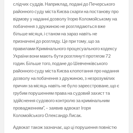
слідчих суддів. Наприклад, подані до Печерського
районного суду міста Києва скарги на постанову про
відмову у наданні дозволу Ігорю Коломойському на
побачення з дружиною не розглядаються вже
більше місяця, і станом на зараз навіть не
призначені до розгляду. Це при тому, що за
правилами Кримінального процесуального кодексу
України вони мають бути розглянуті протягом 72
годин. Більше того, подане до Шевченківського
районного суду міста Києва клопотання про надання
дозволу на побачення з дружиною, з незрозумілих
причин за місяць навіть не було зареєстроване, що є
грубим порушенням права на судовий захист та
здійснення судового контролю за кримінальним
провадженням”, – заявив адвокат Ігоря
Коломойського Олександр Лисак.
Адвокат також зазначає, що ці порушення повністю