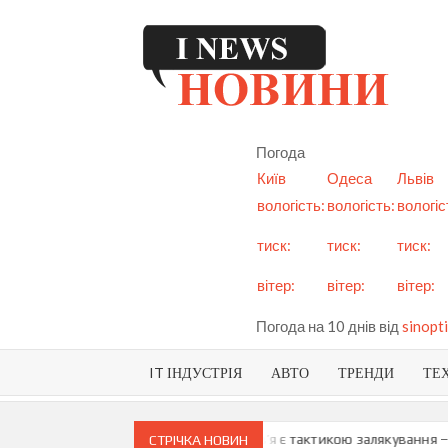
Skip
to
content
I
См
но
Ук
Погода
і с
Київ
Одеса
Львів
вологість:
вологість:
вологіс
тиск:
тиск:
тиск:
вітер:
вітер:
вітер:
Погода на 10 днів від
sinopti
IT ІНДУСТРІЯ
АВТО
ТРЕНДИ
ТЕ
йки про можливу анексію Придністров’я є тактикою залякування – М
СТРІЧКА НОВИН