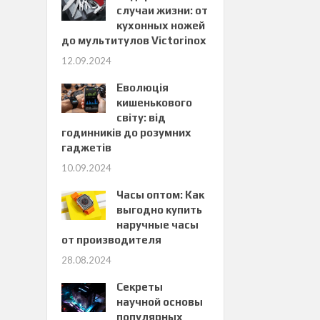
случаи жизни: от
кухонных ножей
до мультитулов Victorinox
12.09.2024
Еволюція
кишенькового
світу: від
годинників до розумних
гаджетів
10.09.2024
Часы оптом: Как
выгодно купить
наручные часы
от производителя
28.08.2024
Секреты
научной основы
популярных