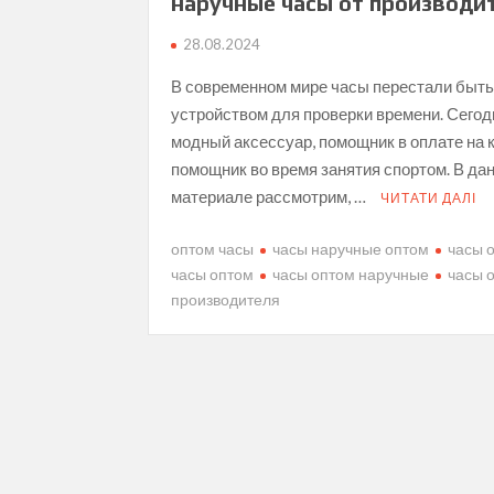
наручные часы от производи
28.08.2024
В современном мире часы перестали быт
устройством для проверки времени. Сегод
модный аксессуар, помощник в оплате на к
помощник во время занятия спортом. В да
материале рассмотрим, …
ЧИТАТИ ДАЛІ
оптом часы
часы наручные оптом
часы 
часы оптом
часы оптом наручные
часы 
производителя