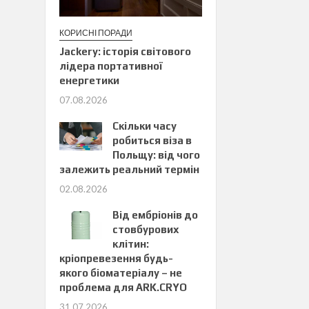
КОРИСНІ ПОРАДИ
Jackery: історія світового
лідера портативної
енергетики
07.08.2026
Скільки часу
робиться віза в
Польщу: від чого
залежить реальний термін
02.08.2026
Від ембріонів до
стовбурових
клітин:
кріопревезення будь-
якого біоматеріалу – не
проблема для ARK.CRYO
31.07.2026