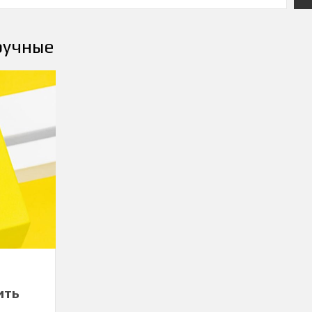
ручные
ить