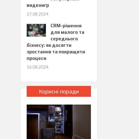
видеоигр
27.08.2024
CRM-рішення
для малого та
середнього
бізнесу: як досягти
зростання та покращити
процеси
16.08.2024
Корисні поради