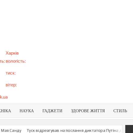
арт
вини
NEWS
раїни
віту
Харків
ть:
вологість:
тиск:
вітер:
k.ua
ХНІКА
НАУКА
ГАДЖЕТИ
ЗДОРОВЕ ЖИТТЯ
СТИЛЬ
ая Санду
Туск відреагував на послання диктатора Путіна до росіян