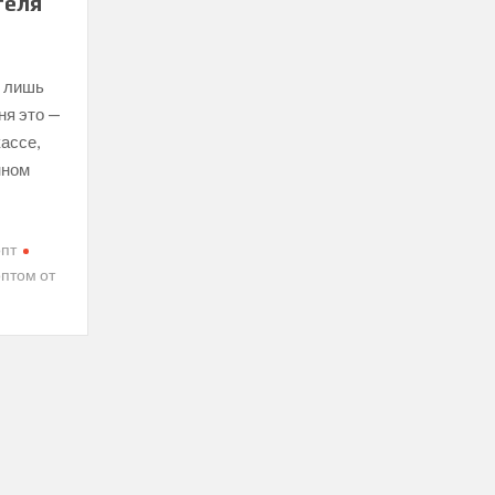
теля
ь лишь
ня это —
ассе,
нном
опт
оптом от