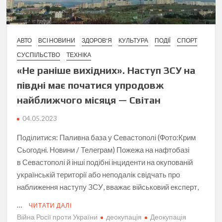
АВТО
ВСІ НОВИНИ
ЗДОРОВ'Я
КУЛЬТУРА
ПОДІЇ
СПОРТ
СУСПІЛЬСТВО
ТЕХНІКА
«Не раніше вихідних». Наступ ЗСУ на
півдні має початися упродовж
найближчого місяця — Світан
04.05.2023
Поділитися: Паливна база у Севастополі (Фото:Крим
Сьогодні. Новини / Телеграм) Пожежа на нафтобазі
в Севастополі й інші подібні інциденти на окупованій
українській території або неподалік свідчать про
наближення наступу ЗСУ, вважає військовий експерт,
…
ЧИТАТИ ДАЛІ
Війна Росії проти України
деокупація
Деокупація