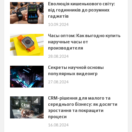
Еволюція кишенькового світу:
від годинників до розумних
гаджетів
10.09.2024
Часы оптом: Как выгодно купить
наручные часы от
производителя
28.08.2024
Секреты научной основы
популярных видеоигр
27.08.2024
CRM-рішення для малого та
середнього бізнесу: як досягти
зростання та покращити
процеси
16.08.2024