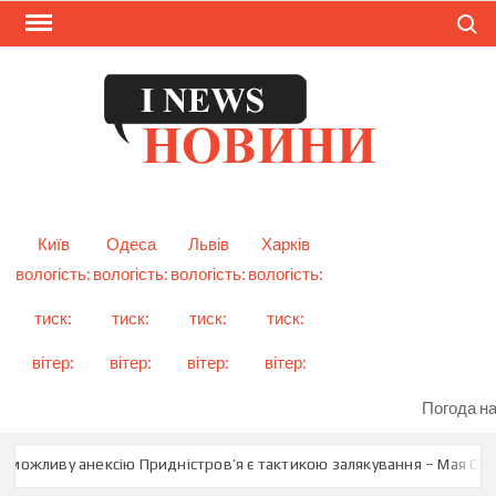
Skip
Search
to
content
I
Смарт
новини
NEW
України
і світу
Київ
Одеса
Львів
Харків
вологість:
вологість:
вологість:
вологість:
тиск:
тиск:
тиск:
тиск:
вітер:
вітер:
вітер:
вітер:
Погода на
можливу анексію Придністров’я є тактикою залякування – Мая Санду