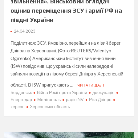
звільнення». Військовий оглядач
оцінив переміщення ЗСУ і армії РФ на
півдні України
24.04.2023
Поділитися: ЗСУ, ймовірно, перейшли на лівий берег
Дніпра на Херсонщині. (Фото:REUTERS/Valentyn
Ogirenko) Американський Інститут вивчення війни
(ISW) повідомив, що українські сили напередодні
зайняли позиції на лівому березі Дніпра у Херсонській
області. В ISW припускають …
ЧИТАТИ ДАЛІ
Бердянськ
Війна Росії проти України
деокупація
Енергодар
Мелітополь
радіо NV
Ріка Дніпро
херсон
Херсонська область