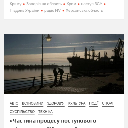
Криму
Запорізька область
Крим
наступ ЗСУ
Південь України
радіо NV
Херсонська область
АВТО
ВСІ НОВИНИ
ЗДОРОВ'Я
КУЛЬТУРА
ПОДІЇ
СПОРТ
СУСПІЛЬСТВО
ТЕХНІКА
«Частина процесу поступового