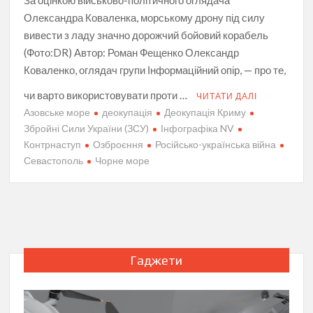
За оцінкою військово-політичного оглядача
Олександра Коваленка, морському дрону під силу
вивести з ладу значно дорожчий бойовий корабель
(Фото:DR) Автор: Роман Фещенко Олександр
Коваленко, оглядач групи Інформаційний опір, — про те,
чи варто використовувати проти …
ЧИТАТИ ДАЛІ
Азовське море
деокупація
Деокупація Криму
Збройні Сили України (ЗСУ)
Інфографіка NV
Контрнаступ
Озброєння
Російсько-українська війна
Севастополь
Чорне море
Гаджети