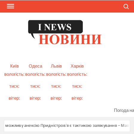
Skip
Search
to
content
I
Смарт
новини
NEW
України
і світу
Київ
Одеса
Львів
Харків
вологість:
вологість:
вологість:
вологість:
тиск:
тиск:
тиск:
тиск:
вітер:
вітер:
вітер:
вітер:
Погода на
ро можливу анексію Придністров’я є тактикою залякування – Мая Са