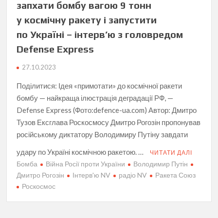
запхати бомбу вагою 9 тонн
у космічну ракету і запустити
по Україні – інтерв’ю з головредом
Defense Express
27.10.2023
Поділитися: Ідея «примотати» до космічної ракети
бомбу — найкраща ілюстрація деградації РФ, —
Defense Express (Фото:defence-ua.com) Автор: Дмитро
Тузов Ексглава Роскосмосу Дмитро Рогозін пропонував
російському диктатору Володимиру Путіну завдати
удару по Україні космічною ракетою. …
ЧИТАТИ ДАЛІ
Бомба
Війна Росії проти України
Володимир Путін
Дмитро Рогозін
Інтерв'ю NV
радіо NV
Ракета Союз
Роскосмос