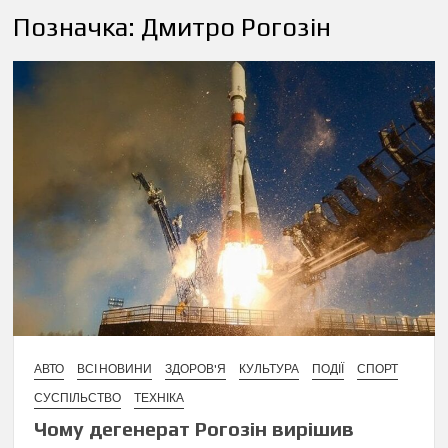
Позначка:
Дмитро Рогозін
АВТО
ВСІ НОВИНИ
ЗДОРОВ'Я
КУЛЬТУРА
ПОДІЇ
СПОРТ
СУСПІЛЬСТВО
ТЕХНІКА
Чому дегенерат Рогозін вирішив