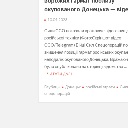
ворожих гармат поблизу
окупованого Донецька — від
10.04.2023
Сили ССО показали вражаюче відео знищ
російської техніки (Фото:Cкріншот відео
ССО/Telegram) Бійці Сил Спецоперацій п
знищення позиції гармат російських окупан
неподалік окупованого Донецька. Вражаюч
було опубліковано на сторінці відомства …
ЧИТАТИ ДАЛІ
Гаубицы
Донецьк
російські втрати
Сил
спецоперацій