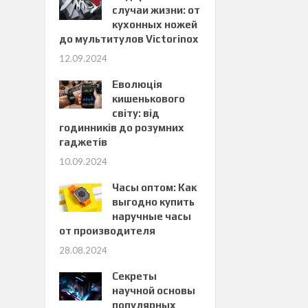
случаи жизни: от
кухонных ножей
до мультитулов Victorinox
12.09.2024
Еволюція
кишенькового
світу: від
годинників до розумних
гаджетів
10.09.2024
Часы оптом: Как
выгодно купить
наручные часы
от производителя
28.08.2024
Секреты
научной основы
популярных