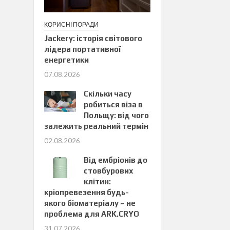
КОРИСНІ ПОРАДИ
Jackery: історія світового
лідера портативної
енергетики
07.08.2026
Скільки часу
робиться віза в
Польщу: від чого
залежить реальний термін
02.08.2026
Від ембріонів до
стовбурових
клітин:
кріопревезення будь-
якого біоматеріалу – не
проблема для ARK.CRYO
31.07.2026