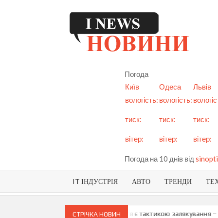
Skip
to
content
I
См
но
Ук
Погода
і с
Київ
Одеса
Львів
вологість:
вологість:
вологіс
тиск:
тиск:
тиск:
вітер:
вітер:
вітер:
Погода на 10 днів від
sinopti
IT ІНДУСТРІЯ
АВТО
ТРЕНДИ
ТЕ
и про можливу анексію Придністров’я є тактикою залякування – Мая
СТРІЧКА НОВИН