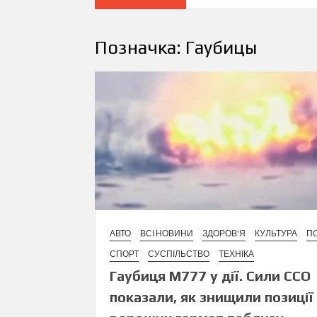
Позначка:
Гаубицы
АВТО
ВСІ НОВИНИ
ЗДОРОВ'Я
КУЛЬТУРА
ПО
СПОРТ
СУСПІЛЬСТВО
ТЕХНІКА
Гаубиця М777 у дії. Сили ССО
показали, як знищили позиції