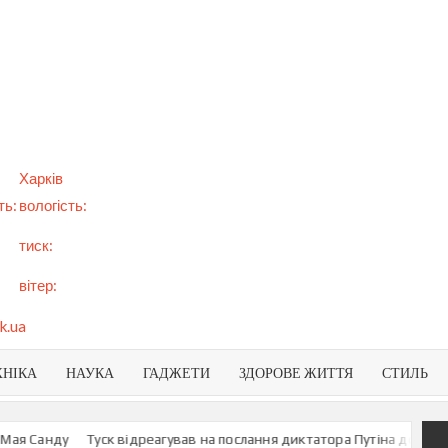
арт
вини
NEWS
раїни
віту
Харків
ть:
вологість:
тиск:
вітер:
k.ua
ХНІКА
НАУКА
ГАДЖЕТИ
ЗДОРОВЕ ЖИТТЯ
СТИЛЬ
 Санду
Туск відреагував на послання диктатора Путіна до росіян