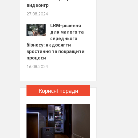
видеоигр
27.08.2024
CRM-рішення
для малого та
середнього
бізнесу: як досягти
зростання та покращити
процеси
16.08.2024
Корисні поради