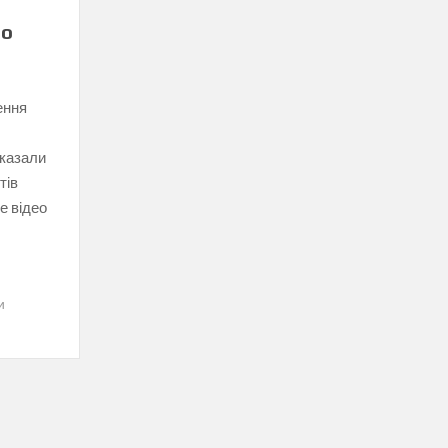
ео
ення
оказали
тів
е відео
и