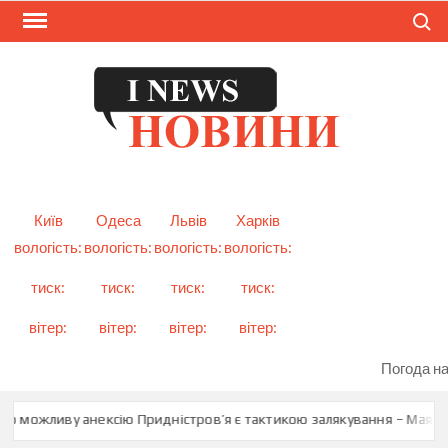
Skip
Search
to
content
I
Смарт
новини
NEW
України
і світу
Київ
Одеса
Львів
Харків
вологість:
вологість:
вологість:
вологість:
тиск:
тиск:
тиск:
тиск:
вітер:
вітер:
вітер:
вітер:
Погода на
ро можливу анексію Придністров’я є тактикою залякування – Мая Са