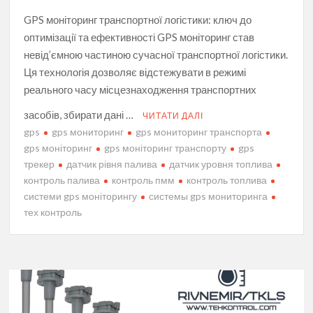
GPS моніторинг транспортної логістики: ключ до
оптимізації та ефективності GPS моніторинг став
невід’ємною частиною сучасної транспортної логістики.
Ця технологія дозволяє відстежувати в режимі
реального часу місцезнаходження транспортних
засобів, збирати дані …
ЧИТАТИ ДАЛІ
gps
gps мониторинг
gps мониторинг транспорта
gps моніторинг
gps моніторинг транспорту
gps
трекер
датчик рівня палива
датчик уровня топлива
контроль палива
контроль пмм
контроль топлива
системи gps моніторингу
системы gps мониторинга
тех контроль