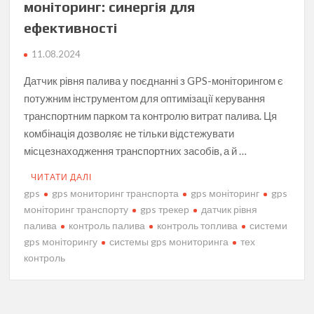
моніторинг: синергія для
ефективності
11.08.2024
Датчик рівня палива у поєднанні з GPS-моніторингом є
потужним інструментом для оптимізації керування
транспортним парком та контролю витрат палива. Ця
комбінація дозволяє не тільки відстежувати
місцезнаходження транспортних засобів, а й …
ЧИТАТИ ДАЛІ
gps
gps мониторинг транспорта
gps моніторинг
gps
моніторинг транспорту
gps трекер
датчик рівня
палива
контроль палива
контроль топлива
системи
gps моніторингу
системы gps мониторинга
тех
контроль