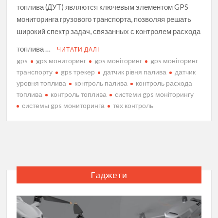
топлива (ДУТ) являются ключевым элементом GPS
мониторинга грузового транспорта, позволяя решать
широкий спектр задач, связанных с контролем расхода
топлива …
ЧИТАТИ ДАЛІ
gps
gps мониторинг
gps моніторинг
gps моніторинг
транспорту
gps трекер
датчик рівня палива
датчик
уровня топлива
контроль палива
контроль расхода
топлива
контроль топлива
системи gps моніторингу
системы gps мониторинга
тех контроль
Гаджети