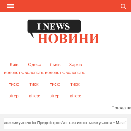
Skip
Search
to
content
I
Смарт
новини
NEW
України
і світу
Київ
Одеса
Львів
Харків
вологість:
вологість:
вологість:
вологість:
тиск:
тиск:
тиск:
тиск:
вітер:
вітер:
вітер:
вітер:
Погода на
 можливу анексію Придністров’я є тактикою залякування – Мая Санд