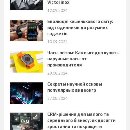
Victorinox
12.09.2024
Еволюція кишенькового світу:
від годинників до розумних
гаджетів
10.09.2024
Часы оптом: Как выгодно купить
наручные часы от
производителя
28.08.2024
Секреты научной основы
популярных видеоигр
27.08.2024
CRM-рішення для малого та
середнього бізнесу: як досягти
зростання та покращити