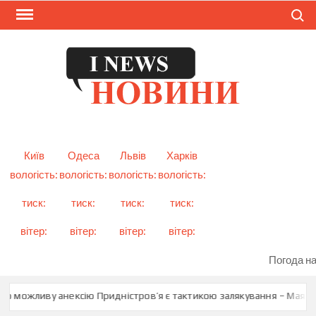
Skip
Search
to
content
I
Смарт
новини
NEW
України
і світу
Київ
Одеса
Львів
Харків
вологість:
вологість:
вологість:
вологість:
тиск:
тиск:
тиск:
тиск:
вітер:
вітер:
вітер:
вітер:
Погода на
ро можливу анексію Придністров’я є тактикою залякування – Мая Са