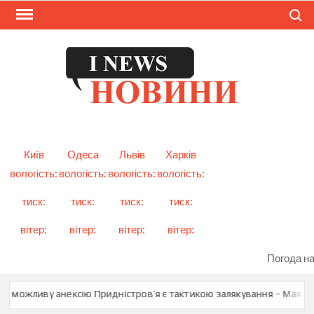
Skip
Search
to
content
I
Смарт
новини
NEW
України
і світу
Київ
Одеса
Львів
Харків
вологість:
вологість:
вологість:
вологість:
тиск:
тиск:
тиск:
тиск:
вітер:
вітер:
вітер:
вітер:
Погода на
о можливу анексію Придністров’я є тактикою залякування – Мая Сан