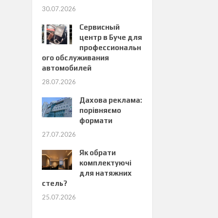
30.07.2026
Сервисный
центр в Буче для
профессиональн
ого обслуживания
автомобилей
28.07.2026
Дахова реклама:
порівняємо
формати
27.07.2026
Як обрати
комплектуючі
для натяжних
стель?
25.07.2026