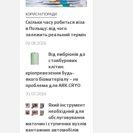
КОРИСНІ ПОРАДИ
Скільки часу робиться віза
в Польщу: від чого
залежить реальний термін
02.08.2026
Від ембріонів до
стовбурових
клітин:
кріопревезення будь-
якого біоматеріалу – не
проблема для ARK.CRYO
31.07.2026
Який інструмент
необхідний для
обслуговування
маточин і ступичних вузлів
вантажних автомобілів