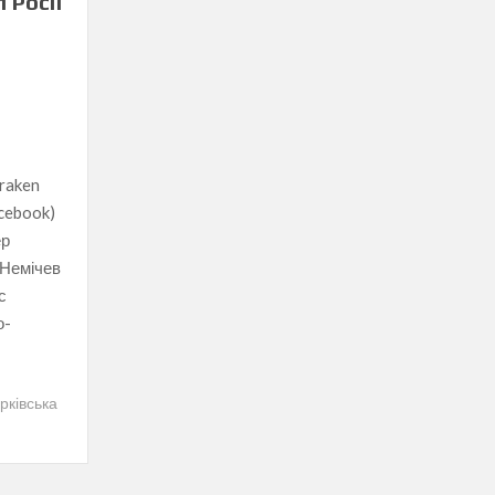
 Росії
Kraken
acebook)
ер
 Немічев
с
о-
рківська