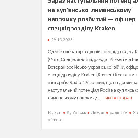
Зараз наступальний потенціал
на куп’янсько-лиманському
напрямку розбитий — офіцер
спецпідрозділу Kraken
29.10.2023
Один з операторів дронів спецпідрозділу 
(Фото:Спеціальний підрозділ Kraken via F
Ветеран російсько-української війни, офіц
спецпідрозділу Kraken (Кракен) Костянтин
в інтерв’ю Radio NV заявив, що на даний ча
наступальний потенціал Росії на куп’янськ
лиманському напрямку …
ЧИТАТИ ДАЛІ
Kraken
Куп'янськ
Лиман
радіо NV
Ха
область