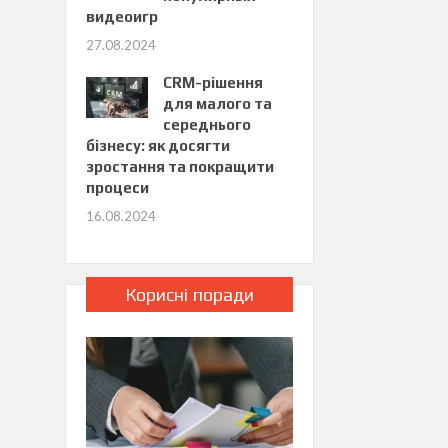
видеоигр
27.08.2024
CRM-рішення
для малого та
середнього
бізнесу: як досягти
зростання та покращити
процеси
16.08.2024
Корисні поради