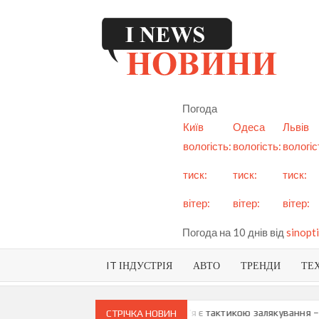
Skip
to
content
I
См
но
Ук
Погода
і с
Київ
Одеса
Львів
вологість:
вологість:
вологіс
тиск:
тиск:
тиск:
вітер:
вітер:
вітер:
Погода на 10 днів від
sinopti
IT ІНДУСТРІЯ
АВТО
ТРЕНДИ
ТЕ
и про можливу анексію Придністров’я є тактикою залякування – Ма
СТРІЧКА НОВИН