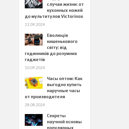
случаи жизни: от
кухонных ножей
до мультитулов Victorinox
12.09.2024
Еволюція
кишенькового
світу: від
годинників до розумних
гаджетів
10.09.2024
Часы оптом: Как
выгодно купить
наручные часы
от производителя
28.08.2024
Секреты
научной основы
популярных