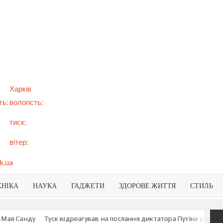
арт
вини
NEWS
раїни
віту
Харків
ть:
вологість:
тиск:
вітер:
k.ua
ХНІКА
НАУКА
ГАДЖЕТИ
ЗДОРОВЕ ЖИТТЯ
СТИЛЬ
я Санду
Туск відреагував на послання диктатора Путіна до росіян