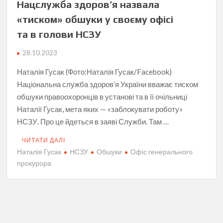
Нацслужба здоров’я назвала
«тиском» обшуки у своєму офісі
та в голови НСЗУ
28.10.2023
Наталія Гусак (Фото:Наталія Гусак/Facebook)
Національна служба здоров’я України вважає тиском
обшуки правоохоронців в установі та в її очільниці
Наталії Гусак, мета яких — «заблокувати роботу»
НСЗУ. Про це йдеться в заяві Служби. Там …
ЧИТАТИ ДАЛІ
Наталія Гусак
НСЗУ
Обшуки
Офіс генерального
прокурора