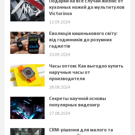
Подарки на все случаи жизни: от
кухонных ножей до мультитулов
Victorinox
12.09.2024
Еволюція кишенькового світу:
від годинників до розумних
гаджетів
10.09.2024
Часы оптом: Как выгодно купить
наручные часы от
производителя
28.08.2024
Секреты научной основы
популярных видеоигр
27.08.2024
CRM-рішення для малого та