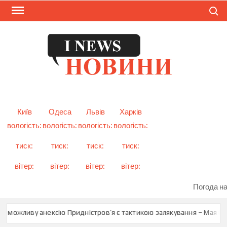
Skip
Search
to
content
I
Смарт
новини
NEW
України
і світу
Київ
Одеса
Львів
Харків
вологість:
вологість:
вологість:
вологість:
тиск:
тиск:
тиск:
тиск:
вітер:
вітер:
вітер:
вітер:
Погода на
о можливу анексію Придністров’я є тактикою залякування – Мая Сан