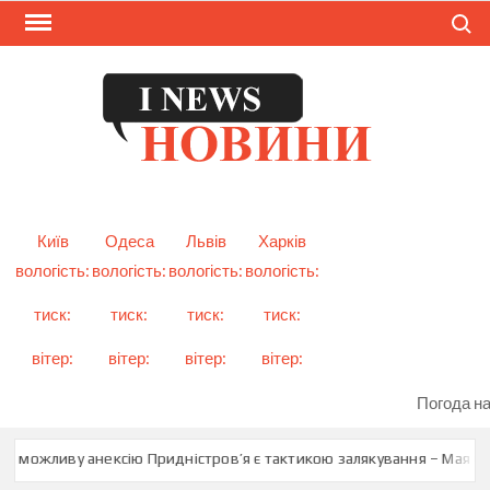
Skip
Search
to
content
I
Смарт
новини
NEW
України
і світу
Київ
Одеса
Львів
Харків
вологість:
вологість:
вологість:
вологість:
тиск:
тиск:
тиск:
тиск:
вітер:
вітер:
вітер:
вітер:
Погода на
ро можливу анексію Придністров’я є тактикою залякування – Мая Са