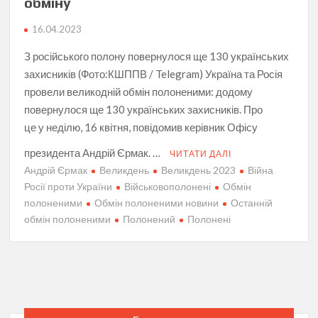
обміну
16.04.2023
З російського полону повернулося ще 130 українських
захисників (Фото:КШППВ / Telegram) Україна та Росія
провели великодній обмін полоненими: додому
повернулося ще 130 українських захисників. Про
це у неділю, 16 квітня, повідомив керівник Офісу
президента Андрій Єрмак. …
ЧИТАТИ ДАЛІ
Андрій Єрмак
Великдень
Великдень 2023
Війна
Росії проти України
Військовополонені
Обмін
полоненими
Обмін полоненими новини
Останній
обмін полоненими
Полонений
Полонені