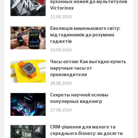
кухонных ножей до мультитулов
Victorinox
12.09.2024
Еволюція кишенькового світу:
від годинників до розумних
гаджетів
10.09.2024
Часы оптом: Как выгодно купить
наручные часы от
производителя
28.08.2024
Секреты научной основы
популярных видеоигр
27.08.2024
CRM-рішення для малого та
середнього бізнесу: як досягти