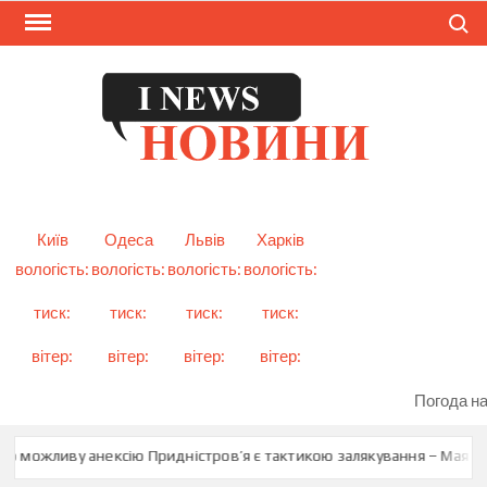
Skip
Search
to
content
I
Смарт
новини
NEW
України
і світу
Київ
Одеса
Львів
Харків
вологість:
вологість:
вологість:
вологість:
тиск:
тиск:
тиск:
тиск:
вітер:
вітер:
вітер:
вітер:
Погода на
о можливу анексію Придністров’я є тактикою залякування – Мая Са