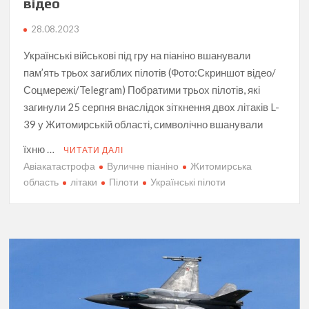
відео
28.08.2023
Українські військові під гру на піаніно вшанували
пам’ять трьох загиблих пілотів (Фото:Скриншот відео/
Соцмережі/Telegram) Побратими трьох пілотів, які
загинули 25 серпня внаслідок зіткнення двох літаків L-
39 у Житомирській області, символічно вшанували
їхню …
ЧИТАТИ ДАЛІ
Авіакатастрофа
Вуличне піаніно
Житомирська
область
літаки
Пілоти
Українські пілоти