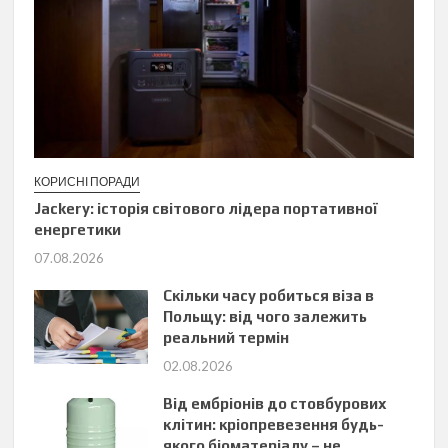
КОРИСНІ ПОРАДИ
Jackery: історія світового лідера портативної
енергетики
07.08.2026
Скільки часу робиться віза в
Польщу: від чого залежить
реальний термін
02.08.2026
Від ембріонів до стовбурових
клітин: кріопревезення будь-
якого біоматеріалу – не