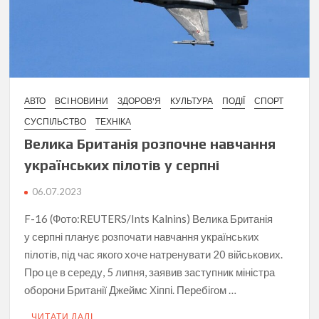
АВТО
ВСІ НОВИНИ
ЗДОРОВ'Я
КУЛЬТУРА
ПОДІЇ
СПОРТ
СУСПІЛЬСТВО
ТЕХНІКА
Велика Британія розпочне навчання
українських пілотів у серпні
06.07.2023
F-16 (Фото:REUTERS/Ints Kalnins) Велика Британія
у серпні планує розпочати навчання українських
пілотів, під час якого хоче натренувати 20 військових.
Про це в середу, 5 липня, заявив заступник міністра
оборони Британії Джеймс Хіппі. Перебігом …
ЧИТАТИ ДАЛІ