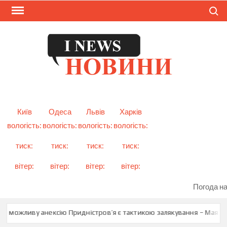
Skip
Search
to
content
I
Смарт
новини
NEW
України
і світу
Київ
Одеса
Львів
Харків
вологість:
вологість:
вологість:
вологість:
тиск:
тиск:
тиск:
тиск:
вітер:
вітер:
вітер:
вітер:
Погода на
о можливу анексію Придністров’я є тактикою залякування – Мая Сан