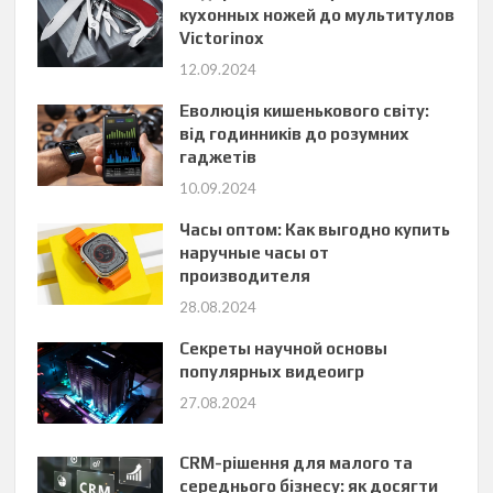
кухонных ножей до мультитулов
Victorinox
12.09.2024
Еволюція кишенькового світу:
від годинників до розумних
гаджетів
10.09.2024
Часы оптом: Как выгодно купить
наручные часы от
производителя
28.08.2024
Секреты научной основы
популярных видеоигр
27.08.2024
CRM-рішення для малого та
середнього бізнесу: як досягти