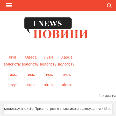
Skip
Search
to
content
I
Смарт
новини
NEW
України
і світу
Київ
Одеса
Львів
Харків
вологість:
вологість:
вологість:
вологість:
тиск:
тиск:
тиск:
тиск:
вітер:
вітер:
вітер:
вітер:
Погода на
о можливу анексію Придністров’я є тактикою залякування – Мая Сан